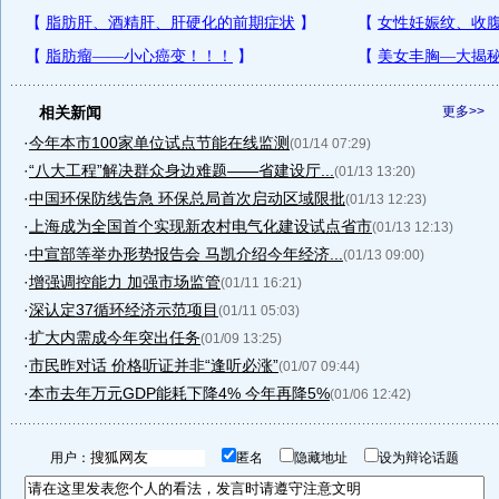
相关新闻
更多>>
·
今年本市100家单位试点节能在线监测
(01/14 07:29)
·
“八大工程”解决群众身边难题——省建设厅...
(01/13 13:20)
·
中国环保防线告急 环保总局首次启动区域限批
(01/13 12:23)
·
上海成为全国首个实现新农村电气化建设试点省市
(01/13 12:13)
·
中宣部等举办形势报告会 马凯介绍今年经济...
(01/13 09:00)
·
增强调控能力 加强市场监管
(01/11 16:21)
·
深认定37循环经济示范项目
(01/11 05:03)
·
扩大内需成今年突出任务
(01/09 13:25)
·
市民昨对话 价格听证并非“逢听必涨”
(01/07 09:44)
·
本市去年万元GDP能耗下降4% 今年再降5%
(01/06 12:42)
用户：
匿名
隐藏地址
设为辩论话题