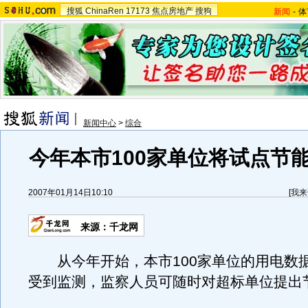
搜狐
ChinaRen
17173
焦点房地产
搜狗
新闻
-
体
新闻中心
>
综合
今年本市100家单位将试点节
2007年01月14日10:10
[
我来
来源：千龙网
从今年开始，本市100家单位的用电数
受到监测，监察人员可随时对超标单位提出