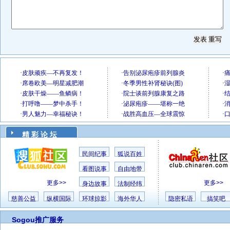
精 彩 论 坛
民间纪事
狐说百姓
看图说事
自由地带
更多>>
更多>>
身边故事
法制经纬
慈善公益
纵横国际
环球掠影
海外华人
隐密私语
搞笑吧
Sogou推广服务