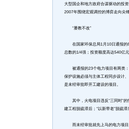
大型国企和地方政府合谋驱动的投资
2007年围绕宏观调控的博弈走向尖
“屡教不改”
在国家环保总局1月10日通报的8
总数的1/4强；投资额度高达540亿
被通报的23个电力项目有两类：一
保护设施必须与主体工程同步设计、
是未经审批即开工建设的项目。
其中，火电项目违反“三同时”的
建工程脱硫滞后；“以新带老”脱硫
而未经审批就先上马的电力项目主