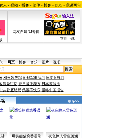
女人
-
视频
-
播客
-
邮件
-
博客
-
BBS
-
我说两句
网友自建DJ专辑
立即下载
版
闻
网页
博客
音乐
图片
说吧
长
邓玉娇失踪
朝鲜军事演习
日本兵赎罪
改温总讲话
夏日减肥秘方
日本瘦脸法
中共卧底结局
慈禧不快乐
侵略中国报告
更多>>
之谜
爆笑熊猫烧香语录
夜色撩人雪色斑斓