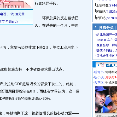
行政惩罚手段。
上证指数
(7744
苏醒吧
(41523)
环保总局的反击蓄势已
贴图吧
(68789)
久。在过去的一个月，中国
搜狐分类 |
4％，主要污染物排放下降2％，单位工业用水下
政府普遍支持，不少省份要求退出试点。
·
听评书
|
郭德纲
·
听小说
|
鬼吹灯1
·
共享区
|
手机病
业拉动GDP超速增长的背景下发生的。此前，
济增长预期目标控制在8％，而经济学界认为，这一目
DP增长9.5%的概率则高达60%。
格，将触动到了这一轮超速增长的核心动力源——
揭田壮壮徐帆