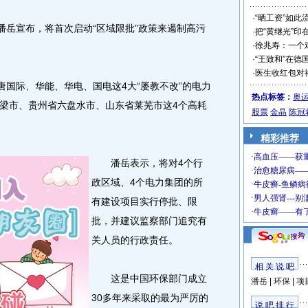
·
“晒工资”如此
岳宣布，将首次启动“区域限批”政策来遏制高污
·
把“黄继光”印
·
徐兆寿：一个
·
“王致和”在德
·
医生收红包对
国际、华能、华电、国电这4大“屡教不改”的电力
热点标签：
奥
梁市、贵州省六盘水市、山东省莱芜市这4个高耗
股票
金晶
陈冠
精彩推荐
潘岳表示，将对4个行
政区域、4个电力集团的所
有建设项目实行停批、限
批，并建议监察部门追究有
关人员的行政责任。
相 关 说 吧
这是中国环保部门成立
潘岳
|
环保
|
项
30多年来采取的最为严厉的
说 吧 排 行