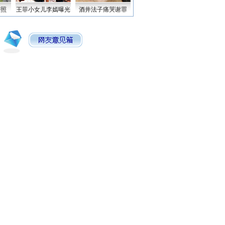
密照
王菲小女儿李嫣曝光
酒井法子痛哭谢罪