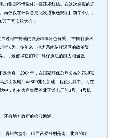
力集团不惜集体冲撞违规红线。在这次通报的违
。而仅仅在环保总局此次通报违规项目前半个月，
0万千瓦庆祝大会”。
展过程中扮演的强势群体角色有关。”中国社会科
采访时认为，多年来，电力系统依托深厚的政治资
屡得手，这使得它们对冲环保执法的能力相当强。
足为奇。2004年，在国家环保总局公布的违规项
乌沙山发电厂4×600兆瓦新建工程位列其中。而在
规电站中，也有大唐集团河北王滩电厂的3号、4号机
，还有地方政府的推波助澜。
中，贵州六盘水、山西吕梁分别是南、北方的煤