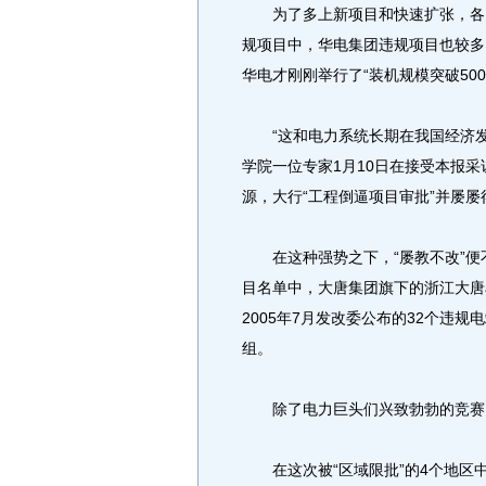
为了多上新项目和快速扩张，各电
规项目中，华电集团违规项目也较多
华电才刚刚举行了“装机规模突破500
“这和电力系统长期在我国经济发
学院一位专家1月10日在接受本报
源，大行“工程倒逼项目审批”并屡
在这种强势之下，“屡教不改”便不
目名单中，大唐集团旗下的浙江大唐
2005年7月发改委公布的32个违
组。
除了电力巨头们兴致勃勃的竞赛
在这次被“区域限批”的4个地区