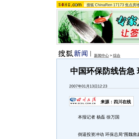
搜狐
ChinaRen
17173
焦点房
新闻中心
>
综合
中国环保防线告急
2007年01月13日12:23
来源：四川在线
本报记者 杨磊 徐万国
倒逼投资冲动 环保总局“围魏救赵