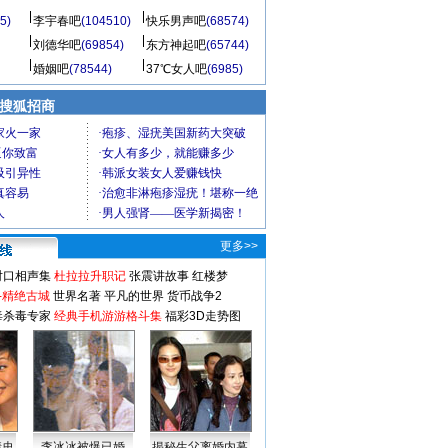
5)
李宇春吧
(104510)
快乐男声吧
(68574)
刘德华吧
(69854)
东方神起吧
(65744)
婚姻吧
(78544)
37℃女人吧
(6985)
 搜狐招商
更多>>
对口相声集
杜拉拉升职记
张震讲故事
红楼梦
-精绝古城
世界名著
平凡的世界
货币战争2
毒杀毒专家
经典手机游游格斗集
福彩3D走势图
情史
李冰冰被爆已婚
揭秘生父离婚内幕