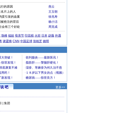
流行的原因
燕云
在名片上的人
王玉朝
鸡蛋引发的血案
徐兆寿
国被抢注的背后
杨小洁
社会有三个好处
周克成
运
珠峰
福娃
母亲节
印花税
火炬
日本
赵薇
外遇
希
谢霆锋
CNN
中国足球
张柏芝
姚明
说 吧
更多>>
目
|
集团