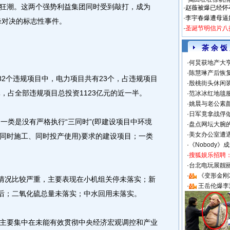
狂潮。这两个强势利益集团同时受到敲打，成为
·
赵薇被爆已经怀
·
李宇春爆遭母逼
锋对决的标志性事件。
·
圣诞节明信片八
茶 余 饭
·
何炅获地产大亨
·
陈慧琳产后恢复
2个违规项目中，电力项目共有23个，占违规项目
·
殷桃街头休闲装
元，占全部违规项目总投资1123亿元的近一半。
·
范冰冰红地毯
·
姚晨与老公素
·
日军竟拿战俘
类是没有严格执行“三同时”(即建设项目中环境
·
盘点网坛大腕
·
美女办公室遭
同时施工、同时投产使用)要求的建设项目；一类
·
《Nobody》
·
搜狐娱乐招聘
·
台北电玩展靓丽S
·
《变形金刚
情况比较严重，主要表现在小机组关停未落实；新
·
王岳伦爆李
滞后；二氧化硫总量未落实；中水回用未落实。
要集中在未能有效贯彻中央经济宏观调控和产业