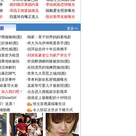
孕
·
揭刘晓庆离婚内幕
·
李幼斌新恋情曝光
婚
·
周迅王艳婆媳相见
·
陆毅爱女照首曝光
折
·
刘嘉玲自曝正造人
·
陈好新男友被曝光
 后
更多>>
喂猕猴桃(图)
·
独家：章子怡带妈妈看电影
好身材(图)
·
佟大为马伊琍再度牵手(图)
秀性感(图)
·
倪萍赵忠祥十年后再携手
服装皆为租赁
·
刘涛富豪老公为家产求生子
颜乘地铁被拍
·
舒淇醉酒瞬间惨被抓拍(图)
做活体解剖
·
实拍漂亮的地摊西施(组图)
的暴烈脾气
·
世界九大罪恶之城(组图)
遇灵异事件
·
李孝利新欢私密视频曝光
成命案导火索
·
孟庭苇可爱儿子最新照(图)
：加入我们吧！
·
点击进入搜狐娱乐影视库
howGirl
·
游戏史上最般配的十对情侣
2》送票！
·
张元首透露戒毒生活
湘胎教
·
令人惊叹太空步下楼方式