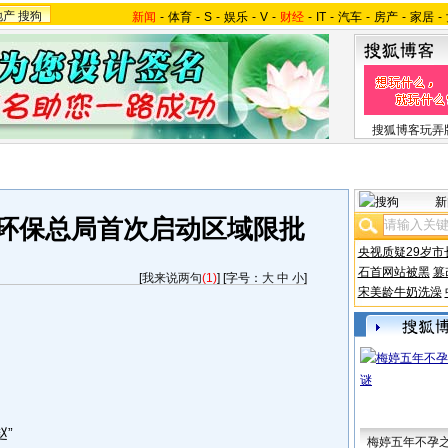
地产
搜狗
新闻
-
体育
-
S
-
娱乐
-
V
-
财经
-
IT
-
汽车
-
房产
-
家居
-
搜狐博客玩弄
新
 环保总局首次启动区域限批
央视质疑29岁市
石首网站被黑
篡
[
我来说两句
(1)
] [字号：
大
中
小
]
宋美龄牛奶洗澡
”
梅婷五年不孕