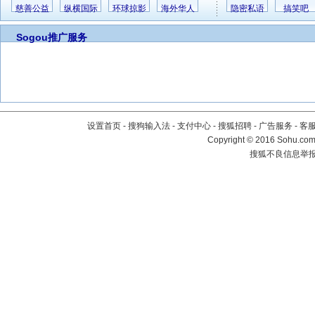
慈善公益
纵横国际
环球掠影
海外华人
隐密私语
搞笑吧
Sogou推广服务
设置首页
-
搜狗输入法
-
支付中心
-
搜狐招聘
-
广告服务
-
客
Copyright
©
2016 Sohu.com 
搜狐不良信息举