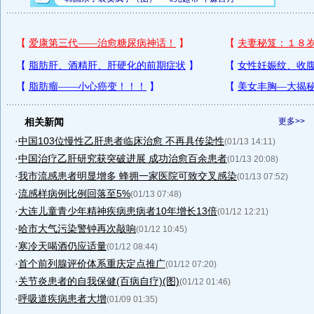
相关新闻
更多>>
·
中国103位慢性乙肝患者临床治愈 不再具传染性
(01/13 14:11)
·
中国治疗乙肝研究获突破进展 成功治愈百余患者
(01/13 20:08)
·
我市流感患者明显增多 蜂拥一家医院可致交叉感染
(01/13 07:52)
·
流感样病例比例回落至5%
(01/13 07:48)
·
大连儿童青少年精神疾病患病者10年增长13倍
(01/12 12:21)
·
哈市大气污染警钟再次敲响
(01/12 10:45)
·
寒冷天喝酒仍应适量
(01/12 08:44)
·
首个前列腺评价体系重庆定点推广
(01/12 07:20)
·
关节炎患者的自我保健(百病自疗)(图)
(01/12 01:46)
·
呼吸道疾病患者大增
(01/09 01:35)