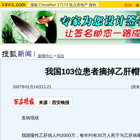
搜狐
ChinaRen
17173
焦点房地产
搜狗
新闻
-
体
新闻中心
>
综合
我国103位患者摘掉乙肝
2007年01月14日11:21
[
我来
来源：西安晚报
发病现状
我国慢性乙肝病人约2000万，每年约有30万人死于与乙肝病