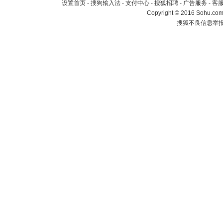
设置首页
-
搜狗输入法
-
支付中心
-
搜狐招聘
-
广告服务
-
客
Copyright
©
2016 Sohu.com 
搜狐不良信息举