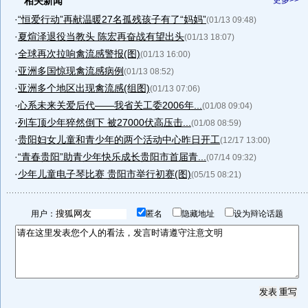
相关新闻
更多>>
·
“恒爱行动”再献温暖27名孤残孩子有了“妈妈”
(01/13 09:48)
·
夏煊泽退役当教头 陈宏再奋战有望出头
(01/13 18:07)
·
全球再次拉响禽流感警报(图)
(01/13 16:00)
·
亚洲多国惊现禽流感病例
(01/13 08:52)
·
亚洲多个地区出现禽流感(组图)
(01/13 07:06)
·
心系未来关爱后代——我省关工委2006年...
(01/08 09:04)
·
列车顶少年猝然倒下 被27000伏高压击...
(01/08 08:59)
·
贵阳妇女儿童和青少年的两个活动中心昨日开工
(12/17 13:00)
·
“青春贵阳”助青少年快乐成长贵阳市首届青...
(07/14 09:32)
·
少年儿童电子琴比赛 贵阳市举行初赛(图)
(05/15 08:21)
用户：
匿名
隐藏地址
设为辩论话题