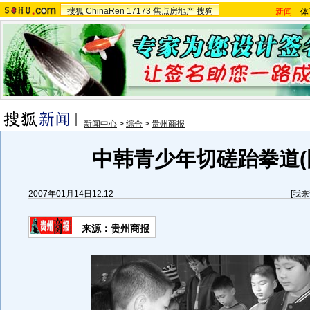
搜狐
ChinaRen
17173
焦点房地产
搜狗
新闻
-
体
新闻中心
>
综合
>
贵州商报
中韩青少年切磋跆拳道(
2007年01月14日12:12
[
我来
来源：贵州商报