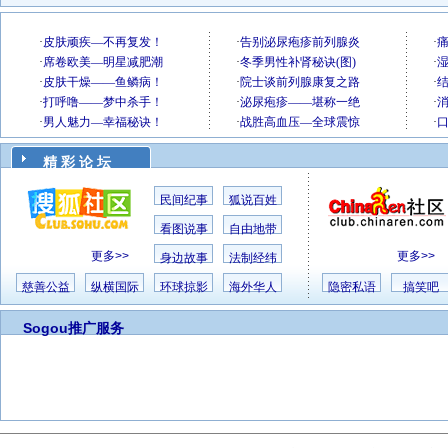
精 彩 论 坛
民间纪事
狐说百姓
看图说事
自由地带
更多>>
更多>>
身边故事
法制经纬
慈善公益
纵横国际
环球掠影
海外华人
隐密私语
搞笑吧
Sogou推广服务