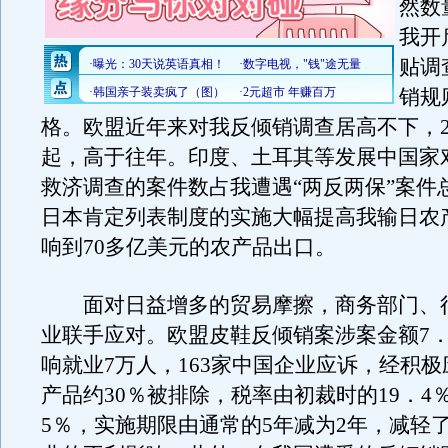
然数
我开
贴调
销规
格。欧盟近年来对我反倾销调查居高不下，20
起，高于往年。印度、土耳其等发展中国家
救济调查的案件数占我遭遇“两反两保”案件总
日本肯定列表制度的实施大幅提高我输日农
响到70多亿美元的农产品出口。
面对日益增多的贸易摩擦，商务部门、
业联手应对。欧盟皮鞋反倾销案涉案金额7．
响就业7万人，163家中国企业应诉，经积
产品约30％被排除，税率由初裁时的19．4％
5％，实施期限由通常的5年减为2年，减轻