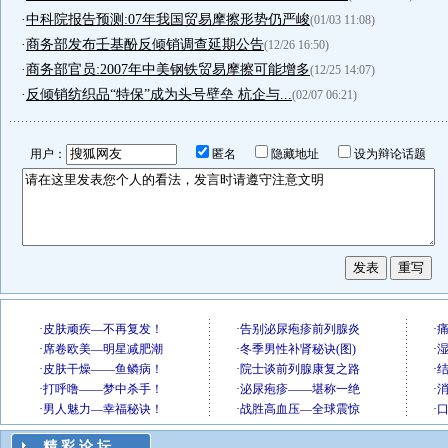
·
中科院报告预测:07年我国贸易摩擦形势仍严峻
(01/03 11:08)
·
商务部发布壬基酚反倾销调查延期公告
(12/26 16:50)
·
商务部官员:2007年中美钢铁贸易摩擦可能增多
(12/25 14:07)
·
反倾销纺织品“特保”成为头号壁垒 杭企与...
(02/07 06:21)
用户：
匿名
隐藏地址
设为辩论话题
精 彩 论 坛