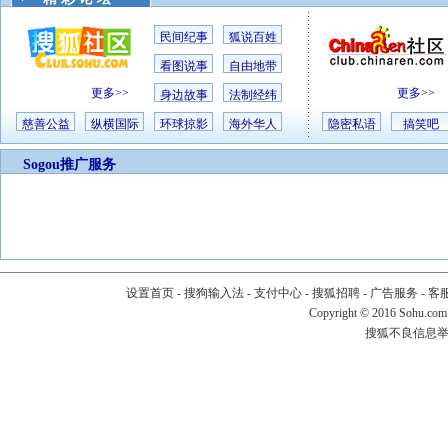
民间纪事
狐说百姓
看图说事
自由地带
更多>>
更多>>
身边故事
法制经纬
慈善公益
纵横国际
环球掠影
海外华人
隐密私语
搞笑吧
Sogou推广服务
设置首页
-
搜狗输入法
-
支付中心
-
搜狐招聘
-
广告服务
-
客
Copyright
©
2016 Sohu.com
搜狐不良信息