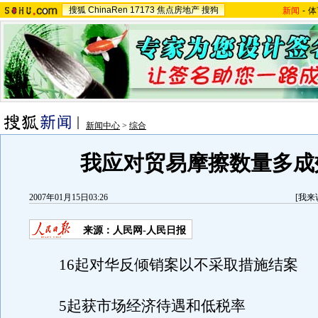
搜狐
ChinaRen
17173
焦点房地产
搜狗
新闻
-
体
新闻中心
>
综合
我应对贸易摩擦数量多成
2007年01月15日03:26
[
我来
来源：人民网-人民日报
16起对华反倾销案以不采取措施结案
5起获市场经济待遇和低税率