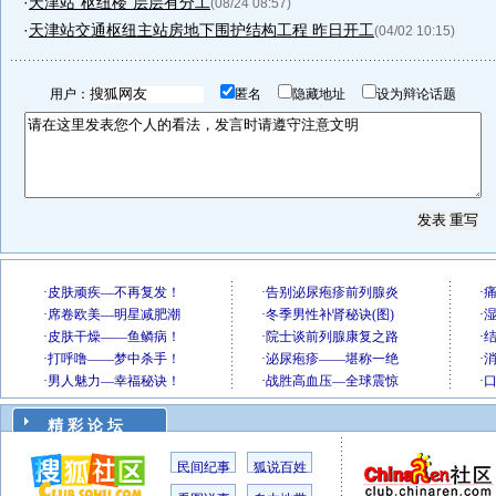
·
天津站“枢纽楼”层层有分工
(08/24 08:57)
·
天津站交通枢纽主站房地下围护结构工程 昨日开工
(04/02 10:15)
用户：
匿名
隐藏地址
设为辩论话题
精 彩 论 坛
民间纪事
狐说百姓