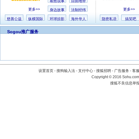
看图说事
自由地带
更多>>
更多>>
身边故事
法制经纬
慈善公益
纵横国际
环球掠影
海外华人
隐密私语
搞笑吧
Sogou推广服务
设置首页
-
搜狗输入法
-
支付中心
-
搜狐招聘
-
广告服务
-
客
Copyright
©
2016 Sohu.com 
搜狐不良信息举