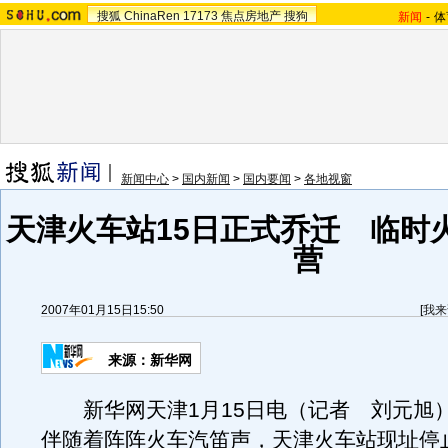
搜狐
ChinaRen
17173
焦点房地产
搜狗
新闻
-
体
新闻中心
>
国内新闻
>
国内要闻
>
各地视窗
天津火车站15日正式乔迁 临时
营
2007年01月15日15:50
[
我来
来源：新华网
新华网天津1月15日电（记者 刘元旭）
伴随着阵阵火车汽笛声，天津火车站现址停