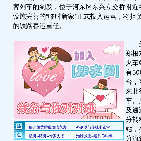
客列车的到发，位于河东区东兴立交桥附近
设施完善的“临时新家”正式投入运营，将担
的铁路春运重任。
天
郑根
火车
有5
台，
来北
车。
及通
分转
站，
分流