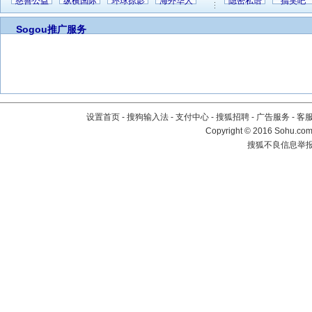
慈善公益
纵横国际
环球掠影
海外华人
隐密私语
搞笑吧
Sogou推广服务
设置首页
-
搜狗输入法
-
支付中心
-
搜狐招聘
-
广告服务
-
客
Copyright
©
2016 Sohu.com 
搜狐不良信息举