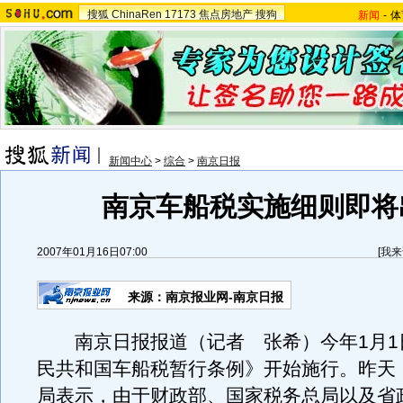
搜狐
ChinaRen
17173
焦点房地产
搜狗
新闻
-
体
新闻中心
>
综合
>
南京日报
南京车船税实施细则即将
2007年01月16日07:00
[
我来
来源：南京报业网-南京日报
南京日报报道（记者 张希）今年1月1
民共和国车船税暂行条例》开始施行。昨天
局表示，由于财政部、国家税务总局以及省