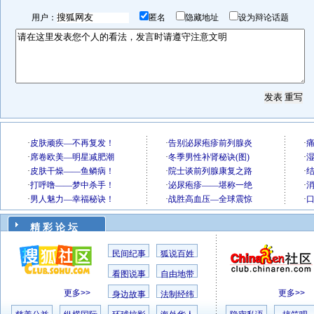
用户：
匿名
隐藏地址
设为辩论话题
精 彩 论 坛
民间纪事
狐说百姓
看图说事
自由地带
更多>>
更多>>
身边故事
法制经纬