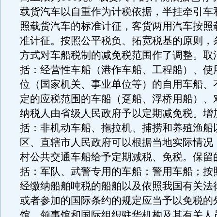
载货汽车以自重作为计税依据，半挂牵引车
照载货汽车的标准计征，客货两用汽车按照
准计征。按照公平税负、拓宽税基的原则，
方式对车船税制的减免税范围作了调整。取
括：经营性车船（港作车船、工程船）、使
位（国家机关、事业单位等）的自用车船、
定的应税范围的车船（趸船、浮桥用船）、
纳税人由省级人民政府予以定期减免税。增
括：非机动车船、拖拉机、捕捞和养殖渔船
区、直辖市人民政府可以根据当地实际情况
村公共交通车船给予定期减税、免税。保留
括：军队、武警专用的车船；警用车船；按
经缴纳船舶吨税的船舶以及依照我国有关法
或者参加的国际条约的规定应当予以免税的
馆、领事馆和国际组织驻华机构及其有关人