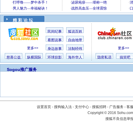
精 彩 论 坛
民间纪事
狐说百姓
看图说事
自由地带
更多>>
更多>>
身边故事
法制经纬
慈善公益
纵横国际
环球掠影
海外华人
隐密私语
搞笑吧
Sogou推广服务
设置首页
-
搜狗输入法
-
支付中心
-
搜狐招聘
-
广告服务
-
客
Copyright
©
2016 Sohu.com 
搜狐不良信息举