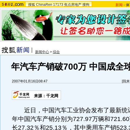
搜狐
ChinaRen
17173
焦点房地产
搜狗
新闻
-
体
新闻中心
>
综合
年汽车产销破700万 中国成全
2007年01月16日08:47
[
我来
来源：千龙网
近日，中国汽车工业协会发布了最新统计数
年中国汽车产销分别为727.97万辆和721.
长27.32％和25.13％，其中乘用车产销523