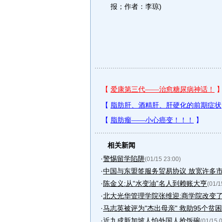
报；作者：李琼)
相关新闻
·
警惕留学陷阱
(01/15 23:00)
·
中国与东盟签服务贸易协议 放宽许多
·
陈金义:从“水变油”名人到赖账大亨
(01/1
·
北大光华管理学院张维迎:商学院改变
·
马志英被评为"杰出母亲" 救助95个贫困.
·
近九成新加坡人怕外国人抢饭碗
(01/15 