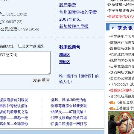
脱产学费
·
赵薇被爆已经怀
)
·
李宇春爆遭母逼
常州国际学校的学费
..
(01/11 13:42)
·
圣诞节明信片八
2007年mb...
费
(01/08 07:22)
新加坡联合早报
茶 余 饭
外公民投票
(04/29 19:56)
·
何炅获地产大亨
·
陈慧琳产后恢复
隐藏地址
设为辩论话题
我来说两句
·
殷桃街头休闲装
·
范冰冰红地毯
精华区
·
姚晨与老公素
辩论区
·
日军竟拿战俘
·
盘点网坛大腕
唯一能打出【范特西】的
·
美女办公室遭
输入法！
·
《Nobody》
·
搜狐娱乐招聘
·
台北电玩展靓丽S
·
《变形金刚
·
王岳伦爆李