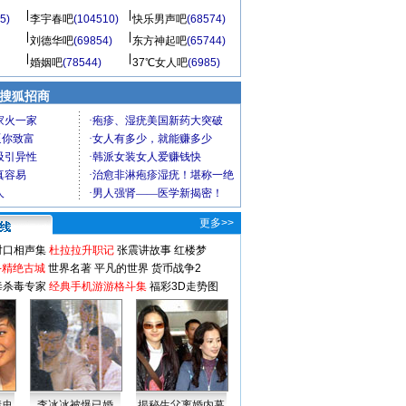
5)
李宇春吧
(104510)
快乐男声吧
(68574)
刘德华吧
(69854)
东方神起吧
(65744)
婚姻吧
(78544)
37℃女人吧
(6985)
 搜狐招商
更多>>
对口相声集
杜拉拉升职记
张震讲故事
红楼梦
-精绝古城
世界名著
平凡的世界
货币战争2
毒杀毒专家
经典手机游游格斗集
福彩3D走势图
情史
李冰冰被爆已婚
揭秘生父离婚内幕