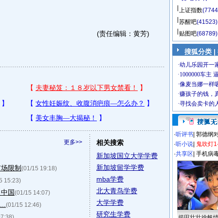
上证指数
(7744
苏醒吧
(41523)
(责任编辑：黄芳)
贴图吧
(68789)
搜狐分类 |
·
听评书
|
郭德纲
更多>>
相关搜索
·
听小说
|
鬼吹灯1
·
共享区
|
手机病
新加坡国立大学学费
新加坡留学学费
市场限制
(01/15 19:18)
mba学费
5 15:23)
北大青鸟学费
了中国
(01/15 14:07)
大学学费
..
(01/15 12:46)
研究生学费
07:38)
揭田壮壮徐帆