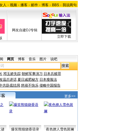
女人
-
视频
-
播客
-
邮件
-
博客
-
BBS
-
我说两句
网友自建DJ专辑
立即下载
版
闻
网页
博客
音乐
图片
说吧
长
邓玉娇失踪
朝鲜军事演习
日本兵赎罪
改温总讲话
夏日减肥秘方
日本瘦脸法
中共卧底结局
慈禧不快乐
侵略中国报告
更多>>
之谜
爆笑熊猫烧香语录
夜色撩人雪色斑斓