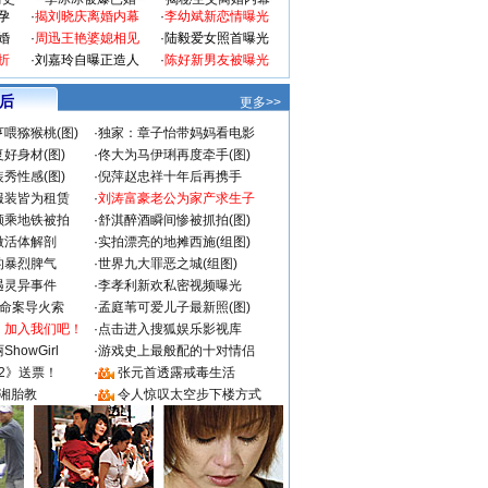
孕
·
揭刘晓庆离婚内幕
·
李幼斌新恋情曝光
婚
·
周迅王艳婆媳相见
·
陆毅爱女照首曝光
折
·
刘嘉玲自曝正造人
·
陈好新男友被曝光
 后
更多>>
喂猕猴桃(图)
·
独家：章子怡带妈妈看电影
好身材(图)
·
佟大为马伊琍再度牵手(图)
秀性感(图)
·
倪萍赵忠祥十年后再携手
服装皆为租赁
·
刘涛富豪老公为家产求生子
颜乘地铁被拍
·
舒淇醉酒瞬间惨被抓拍(图)
做活体解剖
·
实拍漂亮的地摊西施(组图)
的暴烈脾气
·
世界九大罪恶之城(组图)
遇灵异事件
·
李孝利新欢私密视频曝光
成命案导火索
·
孟庭苇可爱儿子最新照(图)
：加入我们吧！
·
点击进入搜狐娱乐影视库
howGirl
·
游戏史上最般配的十对情侣
2》送票！
·
张元首透露戒毒生活
湘胎教
·
令人惊叹太空步下楼方式