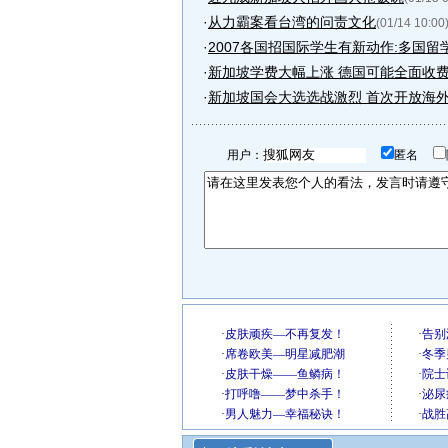
·
从力霸案看台湾的问责文化
(01/14 10:00
·
2007各国招国际学生有新动作:多国留学.
·
新加坡学费大幅上涨 德国可能全面收
·
新加坡国会大选选战激烈 首次开放海
用户：
匿名