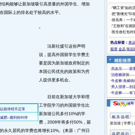
结构能够让新加坡吸引高质量的外国学生、增加
·
“晒工资”如此
在国际上的排名处于较高的水平。
·
把“黄继光”印
·
徐兆寿：一个
·
“王致和”在德
”
·
医生收红包对
热点标签：
奥
法新社援引这份声明
股票
金晶
陈冠
说，提高外国留学生学费主
精彩推荐
要是因为新加坡政府制定的
本国公民优先的政策和为穷
人提供更多机会。
目前在新加坡大学和理
工学院学习的外国留学生比
新加坡公民多付10%的学
相 关 说 吧
费，2008年将多付50%，届
新加坡
|
学费
|
的永久居民的学费也将增长10%。(来源：广州日
说 吧 排 行