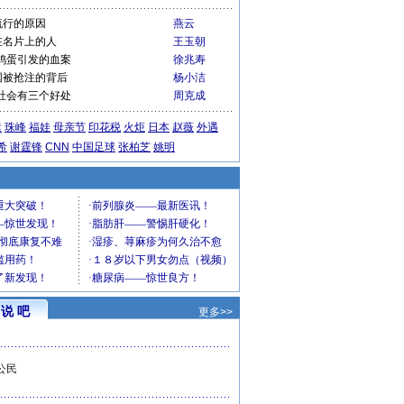
流行的原因
燕云
在名片上的人
王玉朝
鸡蛋引发的血案
徐兆寿
国被抢注的背后
杨小洁
社会有三个好处
周克成
运
珠峰
福娃
母亲节
印花税
火炬
日本
赵薇
外遇
希
谢霆锋
CNN
中国足球
张柏芝
姚明
说 吧
更多>>
公民