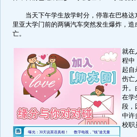
当天下午学生放学时分，停靠在巴格达
里亚大学门前的两辆汽车突然发生爆炸，造
亡。
就在
程中
起自
伤亡
升。
在学
段，
中许
校职