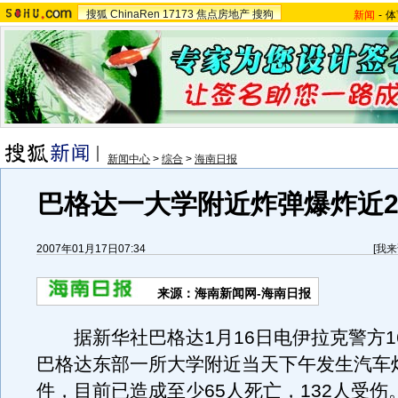
搜狐
ChinaRen
17173
焦点房地产
搜狗
新闻
-
体
新闻中心
>
综合
>
海南日报
巴格达一大学附近炸弹爆炸近2
2007年01月17日07:34
[
我来
来源：海南新闻网-海南日报
据新华社巴格达1月16日电伊拉克警方1
巴格达东部一所大学附近当天下午发生汽车
件，目前已造成至少65人死亡，132人受伤