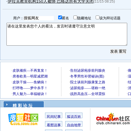
·
伊拉克教育机构150人被绑 巴格达所有大学关闭
(11/15 08:25)
用户：
匿名
隐藏地址
设为辩论话题
精 彩 论 坛
民间纪事
狐说百姓
看图说事
自由地带