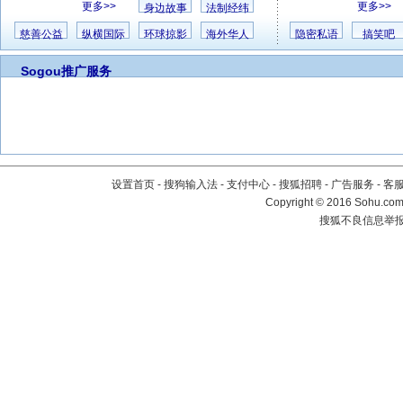
更多>>
更多>>
身边故事
法制经纬
慈善公益
纵横国际
环球掠影
海外华人
隐密私语
搞笑吧
Sogou推广服务
设置首页
-
搜狗输入法
-
支付中心
-
搜狐招聘
-
广告服务
-
客
Copyright
©
2016 Sohu.com 
搜狐不良信息举