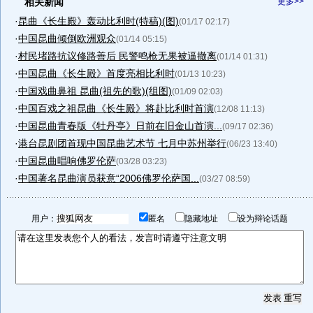
相关新闻
更多>>
·
昆曲《长生殿》轰动比利时(特稿)(图)
(01/17 02:17)
·
中国昆曲倾倒欧洲观众
(01/14 05:15)
·
村民堵路抗议修路善后 民警鸣枪无果被逼撤离
(01/14 01:31)
·
中国昆曲《长生殿》首度亮相比利时
(01/13 10:23)
·
中国戏曲鼻祖 昆曲(祖先的歌)(组图)
(01/09 02:03)
·
中国百戏之祖昆曲《长生殿》将赴比利时首演
(12/08 11:13)
·
中国昆曲青春版《牡丹亭》日前在旧金山首演...
(09/17 02:36)
·
港台昆剧团首现中国昆曲艺术节 七月中苏州举行
(06/23 13:40)
·
中国昆曲唱响佛罗伦萨
(03/28 03:23)
·
中国著名昆曲演员获意“2006佛罗伦萨国...
(03/27 08:59)
用户：
匿名
隐藏地址
设为辩论话题