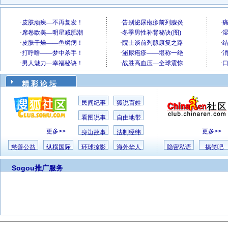
精 彩 论 坛
民间纪事
狐说百姓
看图说事
自由地带
更多>>
更多>>
身边故事
法制经纬
慈善公益
纵横国际
环球掠影
海外华人
隐密私语
搞笑吧
Sogou推广服务