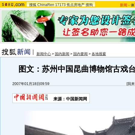
搜狐
ChinaRen
17173
焦点房地产
搜狗
新闻
-
体
新闻中心
>
国内新闻
>
国内要闻
>
各地视窗
图文：苏州中国昆曲博物馆古戏
2007年01月18日09:59
[
我来
来源：中国新闻网