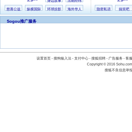
更多>>
更多>>
身边故事
法制经纬
慈善公益
纵横国际
环球掠影
海外华人
隐密私语
搞笑吧
Sogou推广服务
设置首页
-
搜狗输入法
-
支付中心
-
搜狐招聘
-
广告服务
-
客
Copyright
©
2016 Sohu.com 
搜狐不良信息举