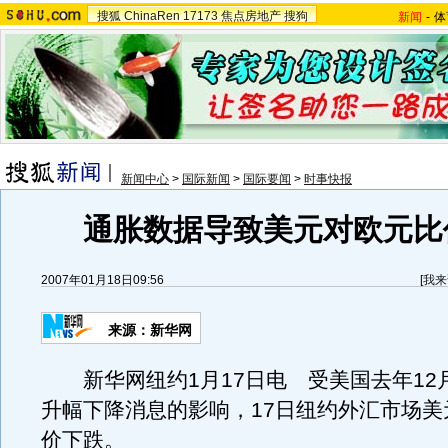
搜狐
ChinaRen
17173
焦点房地产
搜狗
新闻
-
体
新闻中心
>
国际新闻
>
国际要闻
>
时事快报
通胀数据导致美元对欧元比
2007年01月18日09:56
[
我来
来源：新华网
新华网纽约1月17日电 受美国去年12
升幅下降消息的影响，17日纽约外汇市场美
价下跌。