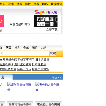
女人
-
视频
-
播客
-
邮件
-
博客
-
BBS
-
我说两句
网友自建DJ专辑
立即下载
版
闻
网页
博客
音乐
图片
说吧
长
邓玉娇失踪
朝鲜军事演习
日本兵赎罪
改温总讲话
夏日减肥秘方
日本瘦脸法
中共卧底结局
慈禧不快乐
侵略中国报告
更多>>
之谜
爆笑熊猫烧香语录
夜色撩人雪色斑斓