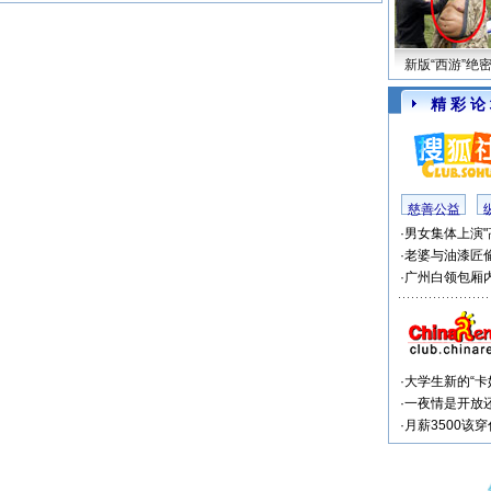
新版“西游”绝
精 彩 论
慈善公益
·
男女集体上演"
·
老婆与油漆匠
·
广州白领包厢内
·
大学生新的“卡
·
一夜情是开放
·
月薪3500该