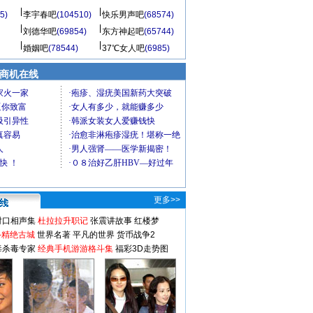
5)
李宇春吧
(104510)
快乐男声吧
(68574)
刘德华吧
(69854)
东方神起吧
(65744)
婚姻吧
(78544)
37℃女人吧
(6985)
商机在线
更多>>
对口相声集
杜拉拉升职记
张震讲故事
红楼梦
-精绝古城
世界名著
平凡的世界
货币战争2
毒杀毒专家
经典手机游游格斗集
福彩3D走势图