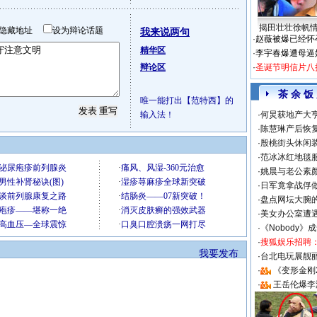
揭田壮壮徐帆
隐藏地址
设为辩论话题
我来说两句
·
赵薇被爆已经怀
精华区
·
李宇春爆遭母逼
辩论区
·
圣诞节明信片八
茶 余 饭
唯一能打出【范特西】的
输入法！
·
何炅获地产大亨
·
陈慧琳产后恢复
·
殷桃街头休闲装
·
范冰冰红地毯
·
姚晨与老公素
·
日军竟拿战俘
·
盘点网坛大腕
·
美女办公室遭
·
《Nobody》
·
搜狐娱乐招聘
我要发布
·
台北电玩展靓丽S
·
《变形金刚
·
王岳伦爆李