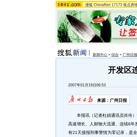
搜狐
ChinaRen
17173
焦点房
新闻中心
>
综合
>
广州日
开发区
2007年01月19日06:53
来源：广州日报
本报讯（记者杜娟通讯员肖伶）记
高速增长、人财物大流通、连续6年
有21天接报刑事警情为零记录，是