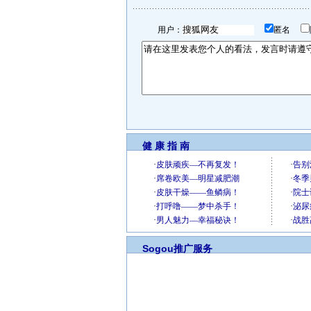
用户：
匿名
健 康 指 南
Sogou推广服务