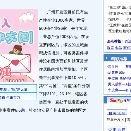
·
“晒工资”如此
广州开发区目前已有生
·
把“黄继光”印
·
徐兆寿：一个
产性企业1300多家、世界
·
“王致和”在德
500强企业96家，去年实现
·
医生收红包对
工业总产值2006亿元。在设
热点标签：
奥
立萝岗区后，该区的区域面
股票
金晶
陈冠
积成倍增加，可各类案件却
精彩推荐
并没有因为面积和辖区常暂
住居民的增加而增加。全区
去年刑事案件下降10.5%，
其中“两抢”、“两盗”案件分别
下降31%、26.1%，辖区各
类案件一直处于低发案的状
刑事案件6.6宗，社会治安是广州市最好的地区之
相 关 说 吧
静海开发区
|
青
说 吧 排 行