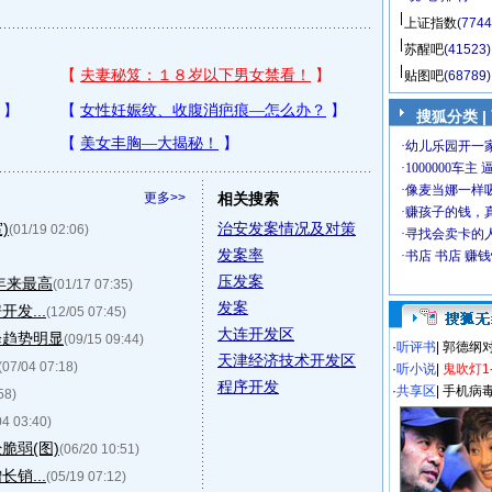
上证指数
(7744
苏醒吧
(41523)
贴图吧
(68789)
搜狐分类
|
更多>>
相关搜索
)
治安发案情况及对策
(01/19 02:06)
发案率
压发案
年来最高
(01/17 07:35)
发案
发...
(12/05 07:45)
大连开发区
降趋势明显
(09/15 09:44)
·
听评书
|
郭德纲
天津经济技术开发区
(07/04 07:18)
·
听小说
|
鬼吹灯1
程序开发
·
共享区
|
手机病
58)
04 03:40)
脆弱(图)
(06/20 10:51)
销...
(05/19 07:12)