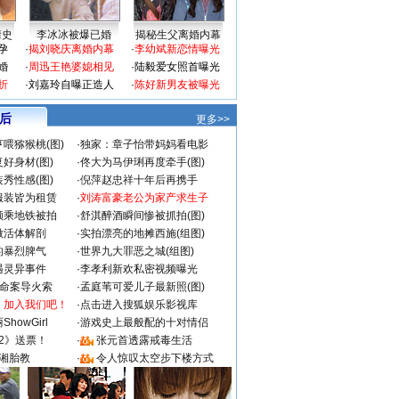
情史
李冰冰被爆已婚
揭秘生父离婚内幕
孕
·
揭刘晓庆离婚内幕
·
李幼斌新恋情曝光
婚
·
周迅王艳婆媳相见
·
陆毅爱女照首曝光
折
·
刘嘉玲自曝正造人
·
陈好新男友被曝光
 后
更多>>
喂猕猴桃(图)
·
独家：章子怡带妈妈看电影
好身材(图)
·
佟大为马伊琍再度牵手(图)
秀性感(图)
·
倪萍赵忠祥十年后再携手
服装皆为租赁
·
刘涛富豪老公为家产求生子
颜乘地铁被拍
·
舒淇醉酒瞬间惨被抓拍(图)
做活体解剖
·
实拍漂亮的地摊西施(组图)
的暴烈脾气
·
世界九大罪恶之城(组图)
遇灵异事件
·
李孝利新欢私密视频曝光
成命案导火索
·
孟庭苇可爱儿子最新照(图)
：加入我们吧！
·
点击进入搜狐娱乐影视库
howGirl
·
游戏史上最般配的十对情侣
2》送票！
·
张元首透露戒毒生活
湘胎教
·
令人惊叹太空步下楼方式