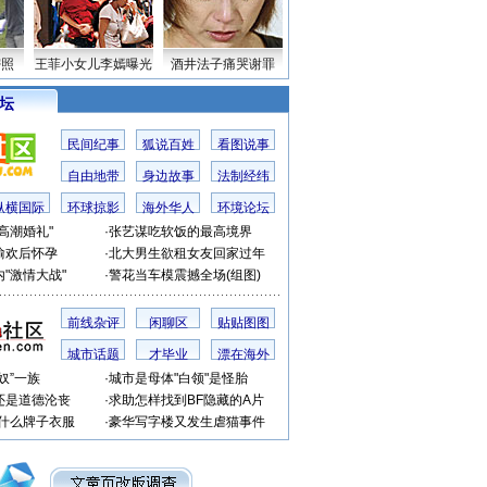
密照
王菲小女儿李嫣曝光
酒井法子痛哭谢罪
 坛
民间纪事
狐说百姓
看图说事
自由地带
身边故事
法制经纬
纵横国际
环球掠影
海外华人
环境论坛
高潮婚礼"
·
张艺谋吃软饭的最高境界
偷欢后怀孕
·
北大男生欲租女友回家过年
"激情大战"
·
警花当车模震撼全场(组图)
前线杂评
闲聊区
贴贴图图
城市话题
才毕业
漂在海外
奴”一族
·
城市是母体"白领"是怪胎
还是道德沦丧
·
求助怎样找到BF隐藏的A片
穿什么牌子衣服
·
豪华写字楼又发生虐猫事件