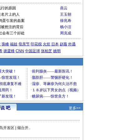
流行的原因
燕云
在名片上的人
王玉朝
鸡蛋引发的血案
徐兆寿
国被抢注的背后
杨小洁
社会有三个好处
周克成
运
珠峰
福娃
母亲节
印花税
火炬
日本
赵薇
外遇
希
谢霆锋
CNN
中国足球
张柏芝
姚明
说 吧
更多>>
岛开发区
|
烟台开..