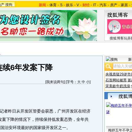
地产
搜狗
新闻
-
体育
-
S
-
娱乐
-
V
-
财经
-
IT
-
汽车
-
房产
-
家居
-
搜狐博客玩弄
报
新
连续6年发案下降
央视质疑29岁市
石首网站被黑
篡
[
我来说两句
] [字号：
大
中
小
]
宋美龄牛奶洗澡
者昨日从开发区管委会获悉，广州开发区在经济
发案下降的情况下，持续保持低发案态势，全年共
全国治安环境最好的国家级开发区之一。
梅婷五年不孕