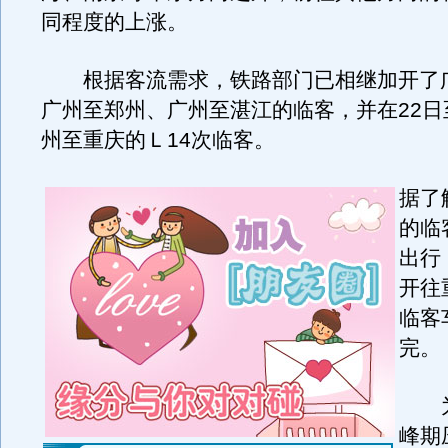
同程度的上涨。
根据客流需求，铁路部门已相继加开了
广州至郑州、广州至湛江的临客，并在22日
州至重庆的Ｌ14次临客。
据了
的临
出行
开往
临客
完。
为
峰期