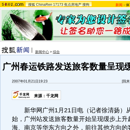
搜狐
ChinaRen
17173
焦点房地产
搜狗
新闻
-
体
新闻中心
>
综合
广州春运铁路发送旅客数量呈现
2007年01月21日19:23
[
我来
来源：千龙网
新华网广州1月21日电（记者徐清扬）从
始，广州站发送旅客数量开始呈现缓步上升
海、南京等华东方向之外，前往其他方向的