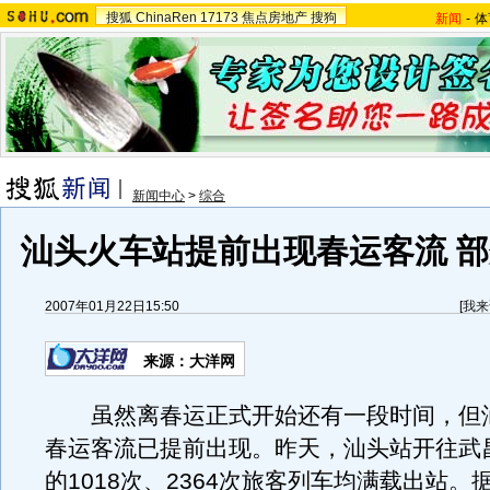
搜狐
ChinaRen
17173
焦点房地产
搜狗
新闻
-
体
新闻中心
>
综合
汕头火车站提前出现春运客流 
2007年01月22日15:50
[
我来
来源：大洋网
虽然离春运正式开始还有一段时间，但
春运客流已提前出现。昨天，汕头站开往武
的1018次、2364次旅客列车均满载出站。