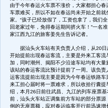
由于今年春运火车票不涨价，大家都担心春
车票难买，所以不如在春运尚未开始之前就
家。“孩子已经放假了，工资也拿了，我们
回老家过年，免得春运期间挤火车！”一名
家江西九江的旅客姜先生告诉记者。
据汕头火车站有关负责人介绍，从20日
开始提前出现春运客流，主要是外来工客流
加，同时潮州、揭阳不少沿途车站均有大量
该站的春运客流比预计提前了一周。该负责
运客流提前出现主要是因为今年春运铁路车
来工担心届时将一票难求，所以收拾行囊提
绍，本月26日前往武昌、九江的列车座票基
前，汕头火车站正调集前方车站的部分票源
例的无座票额，应对春运临客开行前迅速增