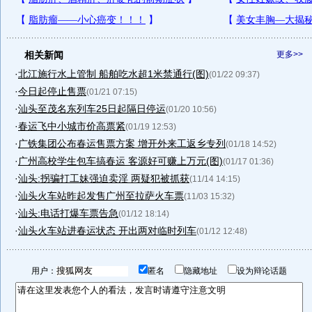
相关新闻
更多>>
·
北江施行水上管制 船舶吃水超1米禁通行(图)
(01/22 09:37)
·
今日起停止售票
(01/21 07:15)
·
汕头至茂名东列车25日起隔日停运
(01/20 10:56)
·
春运飞中小城市价高票紧
(01/19 12:53)
·
广铁集团公布春运售票方案 增开外来工返乡专列
(01/18 14:52)
·
广州高校学生包车搞春运 客源好可赚上万元(图)
(01/17 01:36)
·
汕头:拐骗打工妹强迫卖淫 两疑犯被抓获
(11/14 14:15)
·
汕头火车站昨起发售广州至拉萨火车票
(11/03 15:32)
·
汕头:电话打爆车票告急
(01/12 18:14)
·
汕头火车站进春运状态 开出两对临时列车
(01/12 12:48)
用户：
匿名
隐藏地址
设为辩论话题