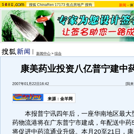
搜狐
ChinaRen
17173
焦点房地产
搜狗
新闻
-
体
新闻中心
>
综合
康美药业投资八亿普宁建中
2007年01月22日16:42
[
我来
来源：金羊网
本报普宁讯四年后，一座华南地区最大
药物流港将在广东普宁市建成，年配送中药5
将促进中药流通业升级。本月20至21日，