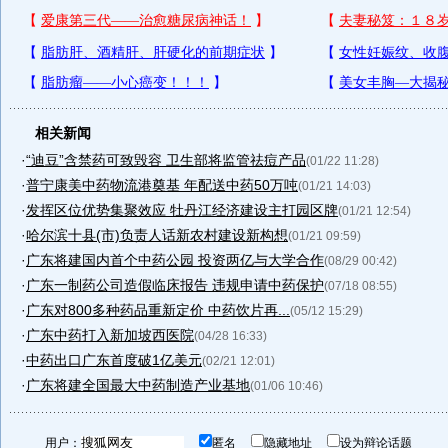
相关新闻
·
“迪豆”含禁药可致毁容 卫生部将监管祛痘产品
(01/22 11:28)
·
普宁康美中药物流港奠基 年配送中药50万吨
(01/21 14:03)
·
发挥区位优势集聚效应 牡丹江经济建设主打园区牌
(01/21 12:54)
·
哈尔滨十县(市)负责人话新农村建设新构想
(01/21 09:59)
·
广东将建国内首个中药公园 投资两亿与大学合作
(08/29 00:42)
·
广东一制药公司造假临床报告 违规申请中药保护
(07/18 08:55)
·
广东对800多种药品重新定价 中药饮片再...
(05/12 15:29)
·
广东中药打入新加坡西医院
(04/28 16:33)
·
中药出口广东首度破1亿美元
(02/21 12:01)
·
广东将建全国最大中药制造产业基地
(01/06 10:46)
用户：
匿名
隐藏地址
设为辩论话题