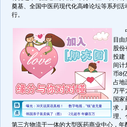
奠基、全国中医药现代化高峰论坛等系列活
行。
中
目由
股份
投建
间计
币8
占地面
万平
国家
求，
理、
第三方物流于一体的大型医药商业中心，年