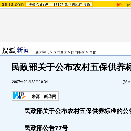
搜狐
ChinaRen
17173
焦点房地产
搜狗
新闻
-
体
新闻中心
>
国内新闻
>
国内要闻
>
时政
民政部关于公布农村五保供养
2007年01月23日10:34
[
我来
来源：新华网
民政部关于公布农村五保供养标准的公
民政部公告77号