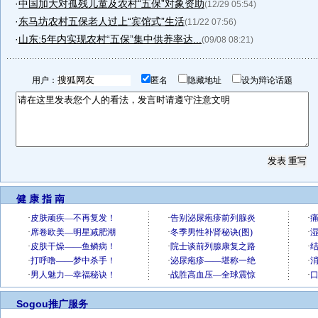
·
中国加大对孤残儿童及农村“五保”对象资助
(12/29 05:54)
·
东马坊农村五保老人过上“宾馆式”生活
(11/22 07:56)
·
山东:5年内实现农村“五保”集中供养率达...
(09/08 08:21)
用户：
匿名
隐藏地址
设为辩论话题
健 康 指 南
Sogou推广服务