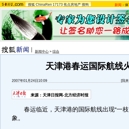
搜狐
ChinaRen
17173
焦点房地产
搜狗
新闻
-
体
新闻中心
>
综合
天津港春运国际航线
2007年01月24日10:09
[
我来
来源：天津日报网-北方经济时报
春运临近，天津港的国际航线出现“一枝
象。