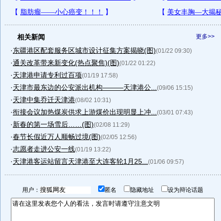
相关新闻
更多>>
·
东疆港区配套服务区城市设计征集方案揭晓(图)
(01/22 09:30)
·
通关改革带来新变化(热点聚焦)(图)
(01/22 01:22)
·
天津港申请专利过百项
(01/19 17:58)
·
天津市最东边的公安派出机构———天津港公...
(09/06 15:15)
·
天津中集乔迁天津港
(08/02 10:31)
·
衔接会议加热煤炭供求上游煤价出现明显上冲...
(03/01 07:43)
·
新春的第一场雪后……(图)
(02/08 11:29)
·
春节长假近万人顺畅过境(图)
(02/05 12:56)
·
志愿者走进公安一线
(01/19 13:22)
·
天津港客运站留言天津港至大连客轮1月25...
(01/06 09:57)
用户：
匿名
隐藏地址
设为辩论话题