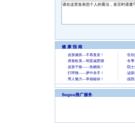
健 康 指 南
Sogou推广服务