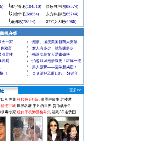
5)
李宇春吧
(104510)
快乐男声吧
(68574)
刘德华吧
(69854)
东方神起吧
(65744)
婚姻吧
(78544)
37℃女人吧
(6985)
商机在线
更多>>
对口相声集
杜拉拉升职记
张震讲故事
红楼梦
-精绝古城
世界名著
平凡的世界
货币战争2
毒杀毒专家
经典手机游游格斗集
福彩3D走势图