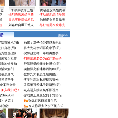
情史
李冰冰被爆已婚
揭秘生父离婚内幕
孕
·
揭刘晓庆离婚内幕
·
李幼斌新恋情曝光
婚
·
周迅王艳婆媳相见
·
陆毅爱女照首曝光
折
·
刘嘉玲自曝正造人
·
陈好新男友被曝光
 后
更多>>
喂猕猴桃(图)
·
独家：章子怡带妈妈看电影
好身材(图)
·
佟大为马伊琍再度牵手(图)
秀性感(图)
·
倪萍赵忠祥十年后再携手
服装皆为租赁
·
刘涛富豪老公为家产求生子
颜乘地铁被拍
·
舒淇醉酒瞬间惨被抓拍(图)
做活体解剖
·
实拍漂亮的地摊西施(组图)
的暴烈脾气
·
世界九大罪恶之城(组图)
遇灵异事件
·
李孝利新欢私密视频曝光
成命案导火索
·
孟庭苇可爱儿子最新照(图)
：加入我们吧！
·
点击进入搜狐娱乐影视库
howGirl
·
游戏史上最般配的十对情侣
2》送票！
·
张元首透露戒毒生活
湘胎教
·
令人惊叹太空步下楼方式