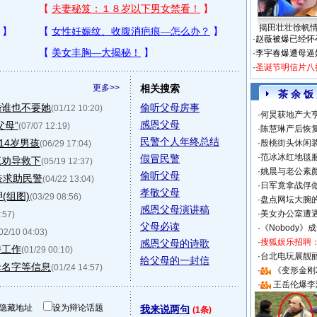
揭田壮壮徐帆
·
赵薇被爆已经怀
·
李宇春爆遭母逼
·
圣诞节明信片八
更多>>
相关搜索
茶 余 饭
婚谁也不要她
偷听父母房事
(01/12 10:20)
·
何炅获地产大亨
感恩父母
父母”
(07/07 12:19)
·
陈慧琳产后恢复
民警个人年终总结
14岁男孩
·
殷桃街头休闲装
(06/29 17:04)
·
范冰冰红地毯
假冒民警
流劝导救下
(05/19 12:37)
·
姚晨与老公素
偷听父母
奈求助民警
(04/22 13:04)
·
日军竟拿战俘
孝敬父母
(组图)
(03/29 08:56)
·
盘点网坛大腕
感恩父母演讲稿
·
美女办公室遭
:57)
父母必读
·
《Nobody》
02/10 04:03)
·
搜狐娱乐招聘
感恩父母的诗歌
持工作
(01/29 00:10)
·
台北电玩展靓丽S
给父母的一封信
母名字等信息
(01/24 14:57)
·
《变形金刚
·
王岳伦爆李
隐藏地址
设为辩论话题
我来说两句
(1条)