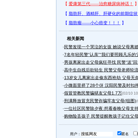
相关新闻
·
民警发现一个哭泣的女孩 她说父母离
·
7名年轻民警“认亲”“我们要照顾凡乐的
·
男孩离家出走父母疯狂寻找 民警“送”回
·
高中生自残后欲轻生 民警父母老师轮
·
13岁女儿离家出走偷东西抢劫 父母无
·
小微面里挤了28个伢 汉阳民警及时扣押
·
假冒管教民警骗狱友父母1.7万
(02/10 10
·
刑满释放冒充民警诈骗牢友父母(组图)
(
·
一位社区民警除夕夜:想看春晚父母支
·
购物险丢孩子 民警提醒教孩子记住父
用户：
匿名