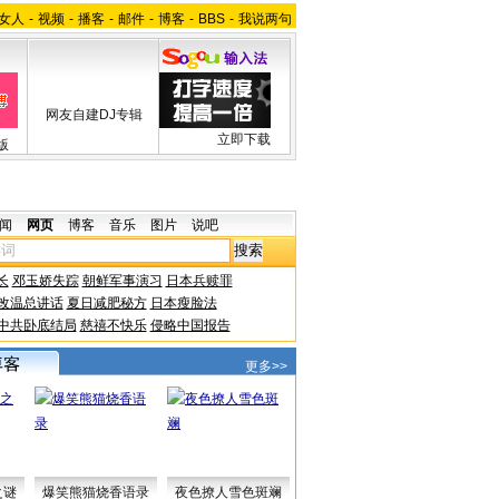
女人
-
视频
-
播客
-
邮件
-
博客
-
BBS
-
我说两句
网友自建DJ专辑
立即下载
版
闻
网页
博客
音乐
图片
说吧
长
邓玉娇失踪
朝鲜军事演习
日本兵赎罪
改温总讲话
夏日减肥秘方
日本瘦脸法
中共卧底结局
慈禧不快乐
侵略中国报告
更多>>
之谜
爆笑熊猫烧香语录
夜色撩人雪色斑斓