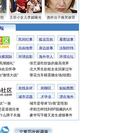
密照
王菲小女儿李嫣曝光
酒井法子痛哭谢罪
 坛
民间纪事
狐说百姓
看图说事
自由地带
身边故事
法制经纬
纵横国际
环球掠影
海外华人
环境论坛
高潮婚礼"
·
张艺谋吃软饭的最高境界
偷欢后怀孕
·
北大男生欲租女友回家过年
"激情大战"
·
警花当车模震撼全场(组图)
前线杂评
闲聊区
贴贴图图
城市话题
才毕业
漂在海外
奴”一族
·
城市是母体"白领"是怪胎
还是道德沦丧
·
求助怎样找到BF隐藏的A片
穿什么牌子衣服
·
豪华写字楼又发生虐猫事件