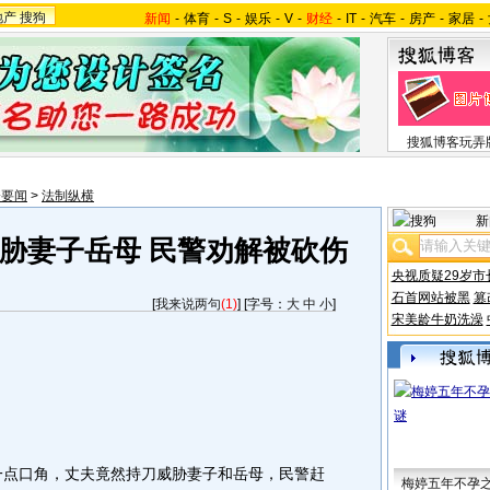
地产
搜狗
新闻
-
体育
-
S
-
娱乐
-
V
-
财经
-
IT
-
汽车
-
房产
-
家居
-
搜狐博客玩弄
会要闻
>
法制纵横
新
胁妻子岳母 民警劝解被砍伤
央视质疑29岁市
石首网站被黑
篡
[
我来说两句
(1)
] [字号：
大
中
小
]
宋美龄牛奶洗澡
一点口角，丈夫竟然持刀威胁妻子和岳母，民警赶
梅婷五年不孕