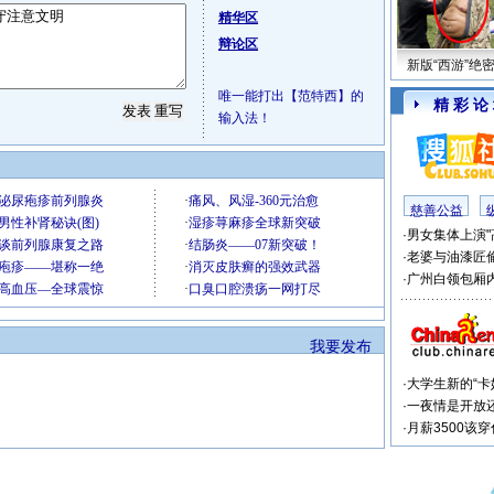
精华区
辩论区
新版“西游”绝
唯一能打出【范特西】的
精 彩 论
输入法！
慈善公益
·
男女集体上演"
·
老婆与油漆匠
·
广州白领包厢内
我要发布
·
大学生新的“卡
·
一夜情是开放
·
月薪3500该