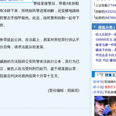
警徐某接警后，带着3名协勤
上证指数
(7744
有冷静下来，拒绝徐民警进屋劝解，还蛮横地踢徐
苏醒吧
(41523)
民警左手指甲裂伤。此后，徐民警和协勤一起夺下
贴图吧
(68789)
所。
搜狐分类
|
罪提起公诉。在法庭上，易某对所犯罪行供认不
分后悔，请求法庭从轻发落。
胁的方法阻碍公安民警依法执行公务，其行为已
立，被告人应当受到刑罚处罚。鉴于易某能认罪，
院最后判决对易拘役两个月零十五天。
·
听评书
|
郭德纲
·
听小说
|
鬼吹灯1
(责任编辑：宛振宏)
·
共享区
|
手机病