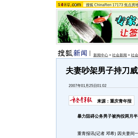
搜狐
ChinaRen
17173
焦点房
新闻中心
>
社会新闻
>
社
夫妻吵架男子持刀威
2007年01月25日01:02
来源：重庆青年报
暴力阻碍公务
男子被拘役两月半
重青报讯(记者 邓希) 因夫妻间