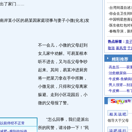
出了家门……
·
台湾间谍自述
·
你会去卫生间
·
中国明星慈善
南岸某小区的易某因家庭琐事与妻子小微(化名)发
·
医生收红包对
·
春晚导演，新
热点标签：
章
不一会儿，小微的父母赶到
敬琏
暴风雪
于
女儿家中劝解。可易某根本
精彩推荐
听不进去，又与岳父母争吵
起来。其间，易某冲进厨房
将一把菜刀拿在手中挥舞，
小微见状，只得和父母离家
躲避。走到小区花园后，小
微的父母报了警。
相 关 说 吧
“怎么回事，我们是派出
领导大于父母
所的民警，请冷静一下！”民
说 吧 排 行