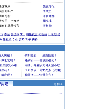
凄凉晚景
先驱导报
喝咖啡吗？
李成仁
调查分析
海合龙祥
社会的三个好处
周克成
闻有时就是传言
齐树华
子怡
春运
郭德纲
315
明星代言
何智丽
叶永烈
吴
丹
陈晓旭
文化
票价
孔子
房价
说 吧
更多>>