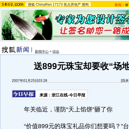
搜狐
ChinaRen
17173
焦点房地产
搜狗
新闻
-
体
新闻中心
>
综合
送899元珠宝却要收“场地
2007年01月25日03:28
[
我来
来源：浙江在线-今日早报
年关临近，谨防“天上馅饼”砸了你
“价值899元的珠宝礼品你们想要吗？”