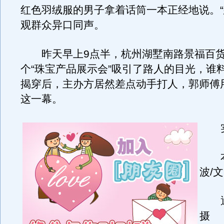
红色羽绒服的男子拿着话筒一本正经地说。“
观群众异口同声。
昨天早上9点半，杭州湖墅南路景福百货
个“珠宝产品展示会”吸引了路人的目光，谁
揭穿后，主办方居然差点动手打人，郭师傅
这一幕。
实
本
波/文
通讯
摄