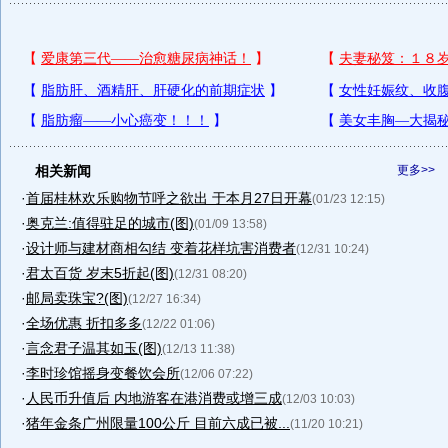
相关新闻
更多>>
·
首届桂林欢乐购物节呼之欲出 于本月27日开幕
(01/23 12:15)
·
奥克兰:值得驻足的城市(图)
(01/09 13:58)
·
设计师与建材商相勾结 变着花样坑害消费者
(12/31 10:24)
·
君太百货 岁末5折起(图)
(12/31 08:20)
·
邮局卖珠宝?(图)
(12/27 16:34)
·
全场优惠 折扣多多
(12/22 01:06)
·
言念君子温其如玉(图)
(12/13 11:38)
·
李时珍馆摇身变餐饮会所
(12/06 07:22)
·
人民币升值后 内地游客在港消费或增三成
(12/03 10:03)
·
猪年金条广州限量100公斤 目前六成已被...
(11/20 10:21)