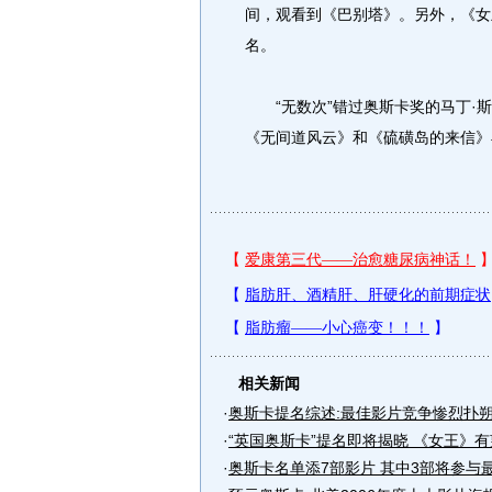
间，观看到《巴别塔》。另外，《女
名。
“无数次”错过奥斯卡奖的马丁·斯
《无间道风云》和《硫磺岛的来信》
相关新闻
·
奥斯卡提名综述:最佳影片竞争惨烈扑
·
“英国奥斯卡”提名即将揭晓 《女王》
·
奥斯卡名单添7部影片 其中3部将参与