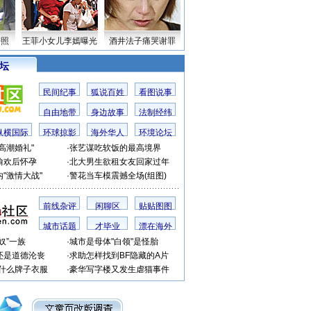
密照
王菲小女儿李嫣曝光
酒井法子痛哭谢罪
 坛
民间纪事
狐说百姓
看图说事
自由地带
身边故事
法制经纬
纵横国际
环球掠影
海外华人
环境论坛
高潮婚礼"
·
张艺谋吃软饭的最高境界
偷欢后怀孕
·
北大男生欲租女友回家过年
"激情大战"
·
警花当车模震撼全场(组图)
前线杂评
闲聊区
贴贴图图
城市话题
才毕业
漂在海外
奴”一族
·
城市是母体"白领"是怪胎
还是道德沦丧
·
求助怎样找到BF隐藏的A片
穿什么牌子衣服
·
豪华写字楼又发生虐猫事件