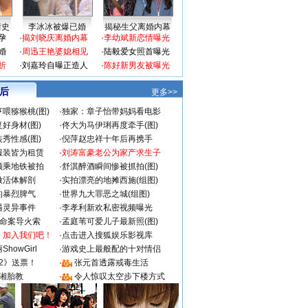
情史
李冰冰被爆已婚
揭秘生父离婚内幕
孕
·
揭刘晓庆离婚内幕
·
李幼斌新恋情曝光
婚
·
周迅王艳婆媳相见
·
陆毅爱女照首曝光
折
·
刘嘉玲自曝正造人
·
陈好新男友被曝光
 后
更多>>
喂猕猴桃(图)
·
独家：章子怡带妈妈看电影
好身材(图)
·
佟大为马伊琍再度牵手(图)
秀性感(图)
·
倪萍赵忠祥十年后再携手
服装皆为租赁
·
刘涛富豪老公为家产求生子
颜乘地铁被拍
·
舒淇醉酒瞬间惨被抓拍(图)
做活体解剖
·
实拍漂亮的地摊西施(组图)
的暴烈脾气
·
世界九大罪恶之城(组图)
遇灵异事件
·
李孝利新欢私密视频曝光
成命案导火索
·
孟庭苇可爱儿子最新照(图)
：加入我们吧！
·
点击进入搜狐娱乐影视库
howGirl
·
游戏史上最般配的十对情侣
2》送票！
·
张元首透露戒毒生活
湘胎教
·
令人惊叹太空步下楼方式