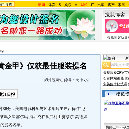
地产
搜狗
新闻
-
体育
-
S
-
娱乐
-
V
-
财经
-
IT
-
汽车
-
房产
-
家居
-
搜狐博客玩弄
日报
新
黄金甲》仅获最佳服装提名
央视质疑29岁市
石首网站被黑
篡
[
我来说两句
] [字号：
大
中
小
]
宋美龄牛奶洗澡
龙江日报
38分，美国电影科学与艺术学院主席西德·甘尼
莱坞女星塞尔玛·海耶克在贝弗利山赛缪尔·高德温
奖的提名名单。
梅婷五年不孕