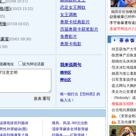
舔高跟鞋女王
..
(01/08 10:37)
恋足女王脚奴
(图)
(10/23 15:22)
揭田壮壮徐帆
女王调教
:35)
·
赵薇被爆已经怀
奥斯卡经典影片
·
李宇春爆遭母逼
房惨
(07/18 03:02)
历届奥斯卡获奖影片
·
圣诞节明信片八
免费影片
摆豪宴
(03/01 09:36)
茶 余 饭
奥斯卡电影
1:56)
·
何炅获地产大亨
·
陈慧琳产后恢复
·
殷桃街头休闲装
隐藏地址
设为辩论话题
我来说两句
·
范冰冰红地毯
精华区
·
姚晨与老公素
·
日军竟拿战俘
辩论区
·
盘点网坛大腕
·
美女办公室遭
唯一能打出【范特西】的
·
《Nobody》
输入法！
·
搜狐娱乐招聘
·
台北电玩展靓丽S
·
《变形金刚
·
王岳伦爆李