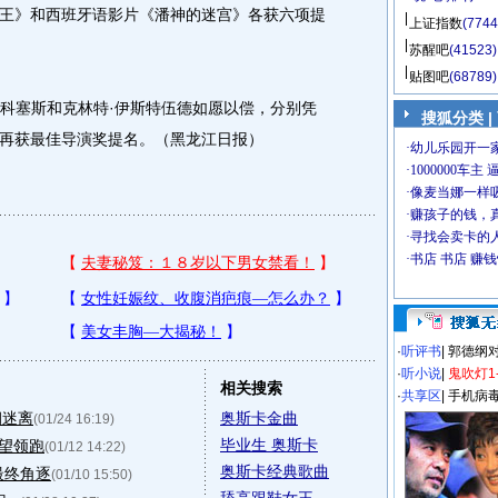
王》和西班牙语影片《潘神的迷宫》各获六项提
上证指数
(7744
苏醒吧
(41523)
贴图吧
(68789)
科塞斯和克林特·伊斯特伍德如愿以偿，分别凭
搜狐分类
|
再获最佳导演奖提名。（黑龙江日报）
·
听评书
|
郭德纲
·
听小说
|
鬼吹灯1
相关搜索
·
共享区
|
手机病
朔迷离
奥斯卡金曲
(01/24 16:19)
毕业生 奥斯卡
有望领跑
(01/12 14:22)
奥斯卡经典歌曲
最终角逐
(01/10 15:50)