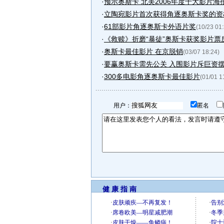
·
预示奥斯卡 北美2006年度十大影片海报.
·
立陶宛影片首次获得角逐奥斯卡奖的资格
·
61部影片角逐奥斯卡外语片奖
(10/23 01
·
《救赎》折磨“暴徒”奥斯卡获奖影片票
·
奥斯卡最佳影片 在京脱销
(03/07 18:24)
·
要赢奥斯卡需先公关 入围影片斥巨资
·
300多电影角逐奥斯卡最佳影片
(01/01 1
用户：
匿名
健 康 指 南