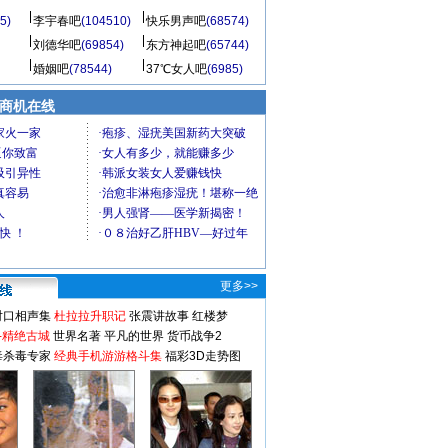
5)
李宇春吧
(104510)
快乐男声吧
(68574)
刘德华吧
(69854)
东方神起吧
(65744)
婚姻吧
(78544)
37℃女人吧
(6985)
商机在线
更多>>
对口相声集
杜拉拉升职记
张震讲故事
红楼梦
-精绝古城
世界名著
平凡的世界
货币战争2
毒杀毒专家
经典手机游游格斗集
福彩3D走势图