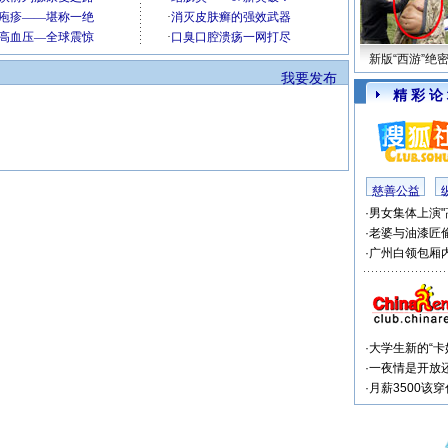
新版“西游”绝
我要发布
精 彩 论
慈善公益
·
男女集体上演"
·
老婆与油漆匠
·
广州白领包厢内
·
大学生新的“卡
·
一夜情是开放
·
月薪3500该