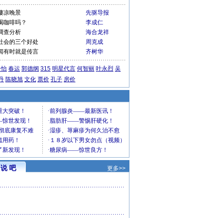
凄凉晚景
先驱导报
喝咖啡吗？
李成仁
调查分析
海合龙祥
社会的三个好处
周克成
闻有时就是传言
齐树华
子怡
春运
郭德纲
315
明星代言
何智丽
叶永烈
吴
丹
陈晓旭
文化
票价
孔子
房价
说 吧
更多>>