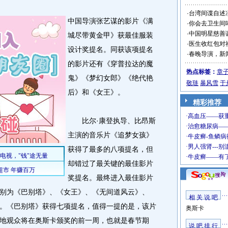
·
台湾间谍自述
中国导演张艺谋的影片《满
·
你会去卫生间
·
中国明星慈善
城尽带黄金甲》获最佳服装
·
医生收红包对
设计奖提名。同获该项提名
·
春晚导演，新
的影片还有《穿普拉达的魔
热点标签：
章
鬼》《梦幻女郎》《绝代艳
敬琏
暴风雪
于
后》和《女王》。
精彩推荐
比尔·康登执导、比昂斯
主演的音乐片《追梦女孩》
获得了最多的八项提名，但
却错过了最关键的最佳影片
奖提名。最终进入最佳影片
别为《巴别塔》、《女王》、《无间道风云》、
相 关 说 吧
。《巴别塔》获得七项提名，值得一提的是，该片
奥斯卡
地观众将在奥斯卡颁奖的前一周，也就是春节期
说 吧 排 行