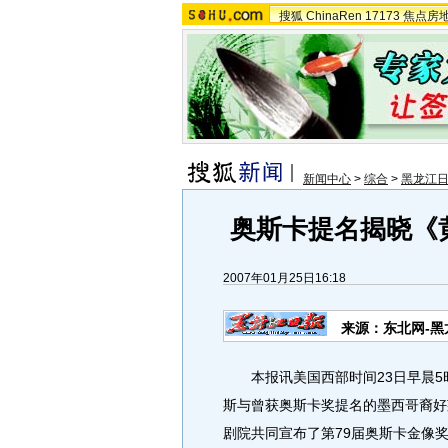
搜狐
ChinaRen
17173
焦点房
新闻中心
>
综合
>
黑龙江
奥斯卡提名揭晓《
2007年01月25日16:18
来源：东北网-黑
本报讯美国西部时间23日早晨5时
斯与曾获奥斯卡奖提名的墨西哥裔好
剧院共同宣布了第79届奥斯卡金像