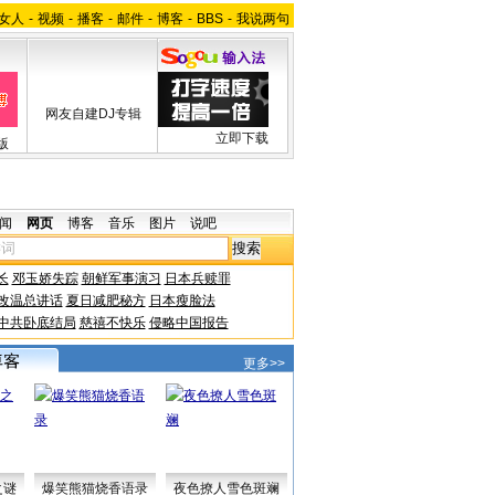
女人
-
视频
-
播客
-
邮件
-
博客
-
BBS
-
我说两句
网友自建DJ专辑
立即下载
版
闻
网页
博客
音乐
图片
说吧
长
邓玉娇失踪
朝鲜军事演习
日本兵赎罪
改温总讲话
夏日减肥秘方
日本瘦脸法
中共卧底结局
慈禧不快乐
侵略中国报告
更多>>
之谜
爆笑熊猫烧香语录
夜色撩人雪色斑斓