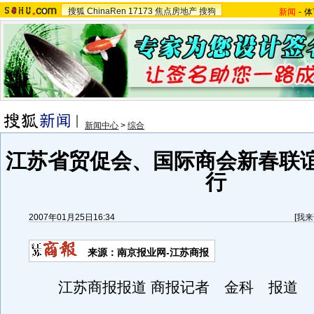
搜狐
ChinaRen
17173
焦点房地产
搜狗
新闻
-
体
新闻中心
>
综合
江苏省贸促会、国际商会新春联
行
2007年01月25日16:34
[
我来
来源：南京报业网-江苏商报
江苏商报报道 商报记者 金科 报道