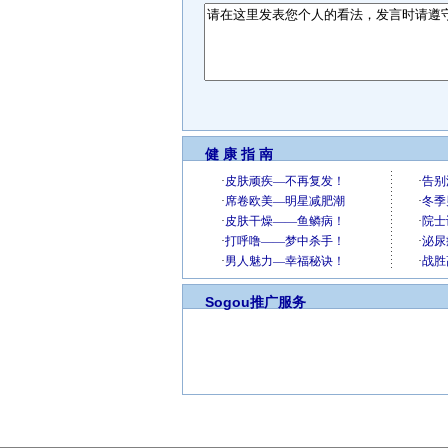
健 康 指 南
Sogou推广服务