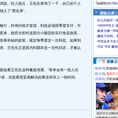
消息。经人指点，王先生查询了一下，自己的个人
贴图吧
(68789)
纳入了“黑名单”。
搜狐分类
|
行，经询问他才发现，利息必须按季度支付，可
原来，政府当初对这部分小额贷款实行免息政策。
息再补贴的政策，规定每季度交一次利息。如果到
录。王先生正是因为到期本息一次性归还，才被认
·
听评书
|
郭德纲
临着王先生这种尴尬境遇。“将来会有一批人出
·
听小说
|
鬼吹灯1
申请，但是要想妥善解决此事还得等上一段时间。
·
共享区
|
手机病
揭田壮壮徐帆
·
赵薇被爆已经怀