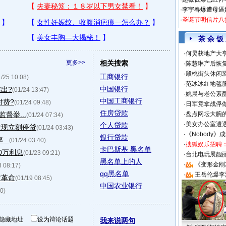
·
李宇春爆遭母逼
·
圣诞节明信片八
茶 余 饭
·
何炅获地产大亨
更多>>
相关搜索
·
陈慧琳产后恢复
·
殷桃街头休闲装
工商银行
1/25 10:08)
·
范冰冰红地毯
中国银行
出?
(01/24 13:47)
·
姚晨与老公素
中国工商银行
付费?
(01/24 09:48)
·
日军竟拿战俘
住房贷款
督举...
·
盘点网坛大腕
(01/24 07:34)
·
美女办公室遭
个人贷款
发现立刻停贷
(01/24 03:43)
·
《Nobody》
银行贷款
..
(01/24 03:40)
·
搜狐娱乐招聘
卡巴斯基 黑名单
0万利息
(01/23 09:21)
·
台北电玩展靓丽S
黑名单上的人
·
《变形金刚
3 08:17)
qq黑名单
·
王岳伦爆李
财革命
(01/19 08:45)
中国农业银行
0)
隐藏地址
设为辩论话题
我来说两句