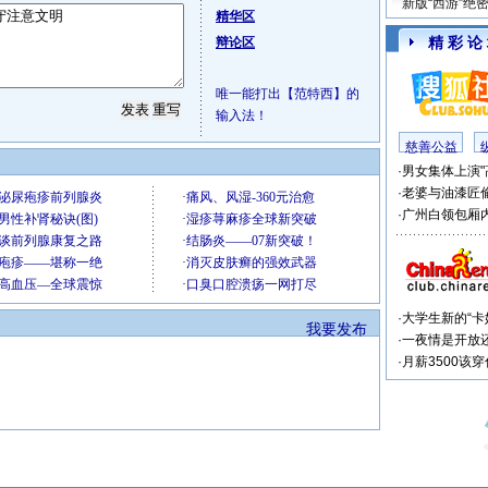
新版“西游”绝
精华区
精 彩 论
辩论区
唯一能打出【范特西】的
输入法！
慈善公益
·
男女集体上演"
·
老婆与油漆匠
·
广州白领包厢内
·
大学生新的“卡
我要发布
·
一夜情是开放
·
月薪3500该