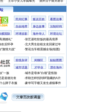
密照
王菲小女儿李嫣曝光
酒井法子痛哭谢罪
 坛
民间纪事
狐说百姓
看图说事
自由地带
身边故事
法制经纬
纵横国际
环球掠影
海外华人
环境论坛
高潮婚礼"
·
张艺谋吃软饭的最高境界
偷欢后怀孕
·
北大男生欲租女友回家过年
"激情大战"
·
警花当车模震撼全场(组图)
前线杂评
闲聊区
贴贴图图
城市话题
才毕业
漂在海外
奴”一族
·
城市是母体"白领"是怪胎
还是道德沦丧
·
求助怎样找到BF隐藏的A片
穿什么牌子衣服
·
豪华写字楼又发生虐猫事件