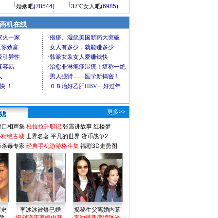
婚姻吧
(78544)
37℃女人吧
(6985)
商机在线
更多>>
对口相声集
杜拉拉升职记
张震讲故事
红楼梦
-精绝古城
世界名著
平凡的世界
货币战争2
毒杀毒专家
经典手机游游格斗集
福彩3D走势图
情史
李冰冰被爆已婚
揭秘生父离婚内幕
孕
·
揭刘晓庆离婚内幕
·
李幼斌新恋情曝光