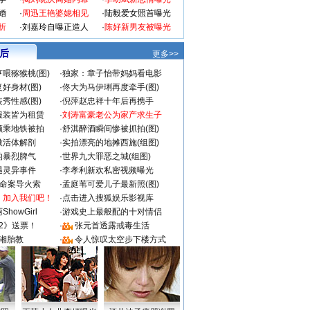
婚
·
周迅王艳婆媳相见
·
陆毅爱女照首曝光
折
·
刘嘉玲自曝正造人
·
陈好新男友被曝光
 后
更多>>
喂猕猴桃(图)
·
独家：章子怡带妈妈看电影
好身材(图)
·
佟大为马伊琍再度牵手(图)
秀性感(图)
·
倪萍赵忠祥十年后再携手
服装皆为租赁
·
刘涛富豪老公为家产求生子
颜乘地铁被拍
·
舒淇醉酒瞬间惨被抓拍(图)
做活体解剖
·
实拍漂亮的地摊西施(组图)
的暴烈脾气
·
世界九大罪恶之城(组图)
遇灵异事件
·
李孝利新欢私密视频曝光
成命案导火索
·
孟庭苇可爱儿子最新照(图)
：加入我们吧！
·
点击进入搜狐娱乐影视库
howGirl
·
游戏史上最般配的十对情侣
2》送票！
·
张元首透露戒毒生活
湘胎教
·
令人惊叹太空步下楼方式