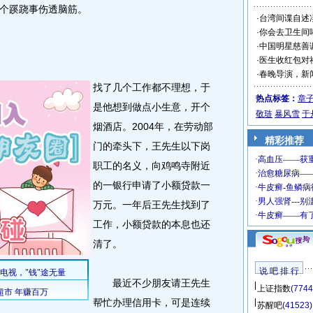
个蹊跷事伤透脑筋。
·
台湾间谍自述
·
你会去卫生间
·
中国明星慈善
·
医生收红包对
·
春晚导演，新
找了几个工作都不理想，于
热点标签：
章
是他想到做点小生意，开个
敬琏
暴风雪
于
烟酒店。2004年，在劳动部
精彩推荐
门的牵头下，王先生以下岗
职工的名义，向鸡鸣寺附近
的一银行申请了小额贷款一
万元。一年后王先生找到了
工作，小额贷款的本息也还
清了。
说 吧 排 行
最近不少朋友请王先生
上证指数
(7744
帮忙办理信用卡，可是连续
苏醒吧
(41523)