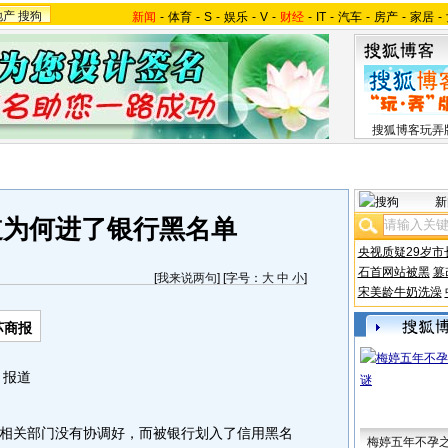
地产
搜狗
新闻
-
体育
-
S
-
娱乐
-
V
-
财经
-
IT
-
汽车
-
房产
-
家居
-
搜狐博客玩弄
新
道为何进了银行黑名单
央视质疑29岁市
石首网站被黑
篡
[
我来说两句
] [字号：
大
中
小
]
宋美龄牛奶洗澡
苏商报
 报道
关部门没有协调好，而被银行划入了信用黑名
梅婷五年不孕