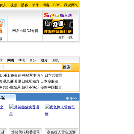
女人
-
视频
-
播客
-
邮件
-
博客
-
BBS
-
我说两句
网友自建DJ专辑
立即下载
版
闻
网页
博客
音乐
图片
说吧
长
邓玉娇失踪
朝鲜军事演习
日本兵赎罪
改温总讲话
夏日减肥秘方
日本瘦脸法
中共卧底结局
慈禧不快乐
侵略中国报告
更多>>
之谜
爆笑熊猫烧香语录
夜色撩人雪色斑斓