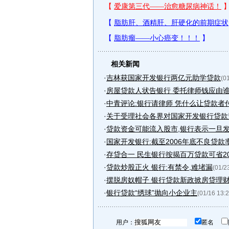
相关新闻
·
吉林获国家开发银行两亿元助学贷款
(0
·
房屋贷款人状告银行 委托律师钱应由谁
·
中青评论:银行请律师 凭什么让贷款者
·
关于受理社会各界对国家开发银行贷款监
·
贷款资金可能流入股市,银行表示一旦
·
国家开发银行:截至2006年底不良贷款率.
·
存贷合一 民生银行按揭百万贷款可省2
·
贷款炒股正火 银行:有禁令,难堵漏
(01/2
·
摆脱房奴帽子 银行贷款新政掀房贷理
·
银行贷款“绣球”抛向小企业主
(01/16 13:2
用户：
匿名