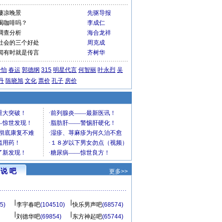
凄凉晚景
先驱导报
喝咖啡吗？
李成仁
调查分析
海合龙祥
社会的三个好处
周克成
闻有时就是传言
齐树华
子怡
春运
郭德纲
315
明星代言
何智丽
叶永烈
吴
丹
陈晓旭
文化
票价
孔子
房价
说 吧
更多>>
5)
李宇春吧
(104510)
快乐男声吧
(68574)
刘德华吧
(69854)
东方神起吧
(65744)