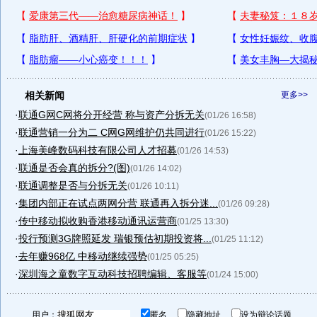
相关新闻
更多>>
·
联通G网C网将分开经营 称与资产分拆无关
(01/26 16:58)
·
联通营销一分为二 C网G网维护仍共同进行
(01/26 15:22)
·
上海美峰数码科技有限公司人才招募
(01/26 14:53)
·
联通是否会真的拆分?(图)
(01/26 14:02)
·
联通调整是否与分拆无关
(01/26 10:11)
·
集团内部正在试点两网分营 联通再入拆分迷...
(01/26 09:28)
·
传中移动拟收购香港移动通讯运营商
(01/25 13:30)
·
投行预测3G牌照延发 瑞银预估初期投资将...
(01/25 11:12)
·
去年赚968亿 中移动继续强势
(01/25 05:25)
·
深圳海之童数字互动科技招聘编辑、客服等
(01/24 15:00)
用户：
匿名
隐藏地址
设为辩论话题