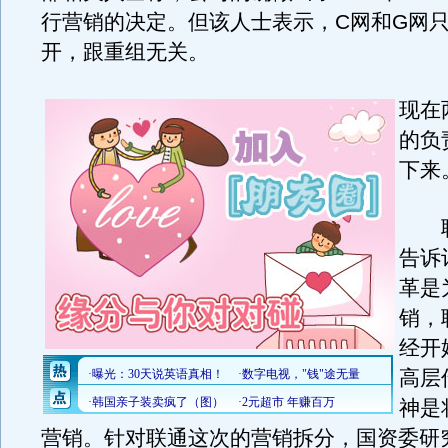
行营销的决定。但该人士表示，C网和G网
开，跟重组无关。
现在
的负
下来
联
告诉
革是
销，
经开
高层
神是
营销。针对联通这次的营销拆分，国资委研