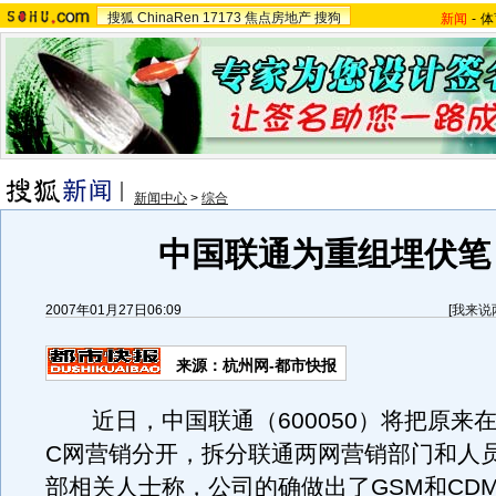
搜狐
ChinaRen
17173
焦点房地产
搜狗
新闻
-
体
新闻中心
>
综合
中国联通为重组埋伏笔
2007年01月27日06:09
[
我来说
来源：杭州网-都市快报
近日，中国联通（600050）将把原来在
C网营销分开，拆分联通两网营销部门和人
部相关人士称，公司的确做出了GSM和CD