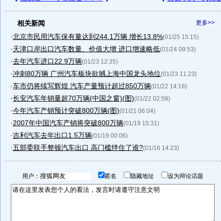
相关新闻
更多>>
·
北京市民用汽车保有量达到244.1万辆 增长13.8%
(01/25 15:15)
·
天津口岸出口汽车数量、价值大增 进口增速略低
(01/24 09:53)
·
去年汽车进口22.9万辆
(01/23 12:35)
·
冲刺80万辆 广州汽车板块欲撼上海中国龙头地位
(01/23 11:23)
·
车市仍将续写辉煌 汽车产量预计超过850万辆
(01/22 14:18)
·
长安汽车年销量超70万辆(中国之窗)(图)
(01/22 02:58)
·
今年汽车产销预计突破800万辆(图)
(01/21 06:04)
·
2007年中国汽车产销将突破800万辆
(01/19 15:31)
·
吉利汽车去年出口1.5万辆
(01/19 00:06)
·
五部委联手整顿汽车出口 高门槛绊住了谁?
(01/16 14:23)
用户：
匿名
隐藏地址
设为辩论话题