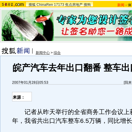
搜狐
ChinaRen
17173
焦点房地产
搜狗
新闻
-
体
新闻中心
>
综合
皖产汽车去年出口翻番 整车出口
2007年01月28日05:53
[
我来
来源：
记者从昨天举行的全省商务工作会议上获悉
年，我省共出口汽车整车6.5万辆，同比增长1