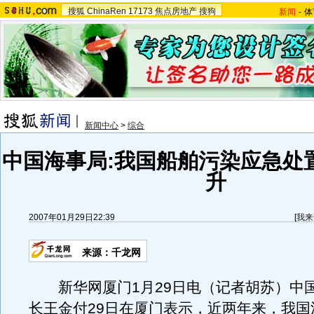
搜狐
ChinaRen
17173
焦点房地产
搜狗
新闻
-
体
新闻中心
>
综合
中国海事局:我国船舶污染应急处
升
2007年01月29日22:39
[
我来
来源：千龙网
新华网厦门1月29日电（记者胡苏）中
长王金付29日在厦门表示，近两年来，我国