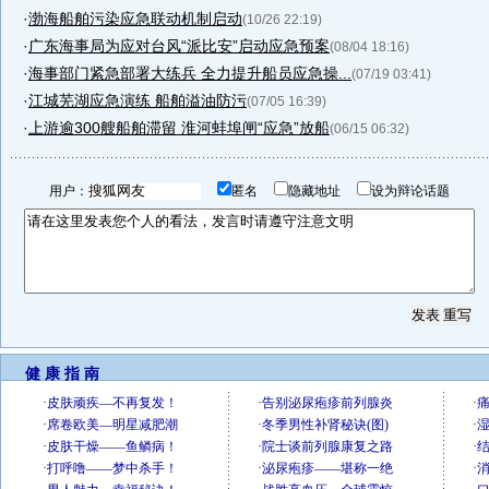
·
渤海船舶污染应急联动机制启动
(10/26 22:19)
·
广东海事局为应对台风“派比安”启动应急预案
(08/04 18:16)
·
海事部门紧急部署大练兵 全力提升船员应急操...
(07/19 03:41)
·
江城芜湖应急演练 船舶溢油防污
(07/05 16:39)
·
上游逾300艘船舶滞留 淮河蚌埠闸“应急”放船
(06/15 06:32)
用户：
匿名
隐藏地址
设为辩论话题
健 康 指 南