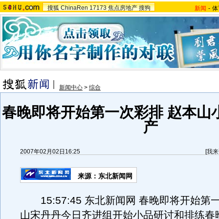
搜狐
ChinaRen
17173
焦点房地产
搜狗
新闻
-
体
新闻中心
>
综合
春晚即将开始第一次彩排 赵本山
产
2007年02月02日16:25
[
我来
来源：东北新闻网
15:57:45 东北新闻网 春晚即将开始第
山宋丹丹今日齐进组开始小品研讨和排练春晚