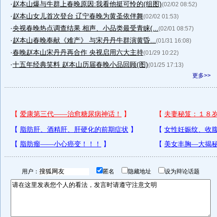
·
赵本山爆与牛群上春晚原因:我看他挺可怜的(组图)
(02/02 08:52)
·
赵本山女儿首次登台 辽宁春晚为黄圣依伴舞
(02/02 01:53)
·
央视春晚热点调查结果 相声、小品类最受青睐(...
(02/01 08:57)
·
赵本山春晚奉献《难产》 与宋丹丹牛群演黄昏...
(01/31 16:08)
·
春晚赵本山宋丹丹再合作 央视启用六大主持
(01/29 10:22)
·
十五年经典笑料 赵本山历届春晚小品回顾(图)
(01/25 17:13)
更多>>
用户：
匿名
隐藏地址
设为辩论话题