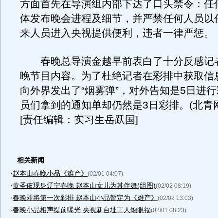
方面首先在导演组内部下达了口头禁令：任
体发布晚会进程及细节，并严禁任何人员以
来人员进入央视提供便利，违者一律严惩。
春晚总导演金越早前表白了十分反感记
晚节目内容。为了杜绝记者在彩排中获取信
向外界发出了“烟雾弹”，对外告知是5日进
员们拿到的通知单却仍然是3日彩排。(北青
[责任编辑：实习生岳跃国]
相关新闻
·
赵本山春晚小品《难产》
(02/01 04:07)
·
黄圣依现身辽宁春晚 赵本山女儿为其伴舞(组图)
(02/02 08:19)
·
春晚即将第一次彩排 赵本山小品暂定为《难产》
(02/02 13:03)
·
春晚小品相声提前曝光 央视新台址工人饱眼福
(02/01 08:23)