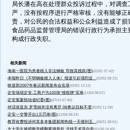
局长潘在高在处理群众投诉过程中，对调查
严，没有按程序进行严格审核，没有能够正
责，对公民的合法权益和公众利益造成了损
食品药品监督管理局的错误行政行为承担主
构成行政失职。
相关新闻
·
海南一医院为患者植入非法钢板 导致其残疾(图)
(02/01 07:42)
·
本报昨日《不明钢板植入人体》报道引起强烈反...
(02/02 08:15)
·
铁道部2007年春运新闻发布会实录
(02/01 12:12)
·
定安场现定安:工商户为100块“维权牌”买单
(11/04 08:07)
·
定安冤案惊动省纪委(图)
(07/13 07:40)
·
对话张亚东:罗雪娟并没有离开 08奥运目标不变
(02/02 11:28)
·
定安一交警开出1元罚单(图)
(12/08 08:24)
·
教育收费投诉何其多本集团新闻热线一天接到五...
(08/31 08:01)
·
女大学生被锁教学楼翻窗摔骨折 没钱手术等自愈
(01/30 16:45)