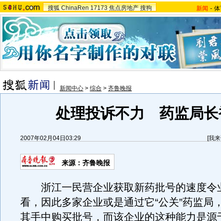
搜狐
ChinaRen
17173
焦点房地产
搜狗
新闻
-
体
新闻中心
>
综合
>
齐鲁晚报
处理投诉不力 药监局长
2007年02月04日03:29
[
我来
来源：齐鲁晚报
浙江一民营企业获取新药批号的速度令
看，因此多家企业或是通过它“公关”药监局
其手中购买批号，而该企业的这种能力是源