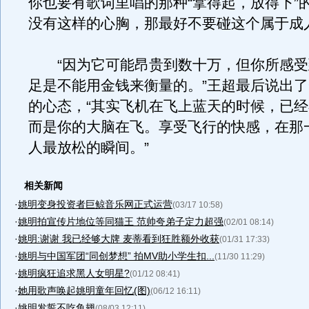
你也要有歌词里唱的那种“拿得起，放得下”
没有这样的心胸，那最好不要碰这个属于成
“因为它可能昂贵到数十万，但你所感受
足是不能用金钱来衡量的。”王超最后说出
的心态，“其实飞机在飞上蓝天的时候，已
而是你的大脑在飞。享受飞行的快感，在那
人最放松的瞬间。”
相关新闻
·
姚明变身投资者巨鲸音乐网正式运营
(03/17 10:58)
·
姚明拍宣传片地位等同猫王 范帅夸弟子定力超强
(02/01 08:14)
·
姚明:谢谢 我已经够大牌 麦蒂看到狂胜额外收获
(01/31 17:33)
·
姚明与中国军团“同创梦想” 拍MV助小学生扣...
(11/30 11:29)
·
姚明疯狂追求黑人女明星?
(01/12 08:41)
·
她用歌声唤起姚明童年回忆(图)
(06/12 16:11)
·
姚明发誓不吃鱼翅
(08/03 12:11)