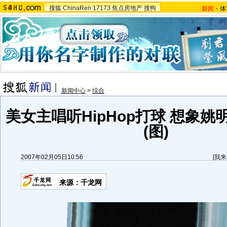
搜狐
ChinaRen
17173
焦点房地产
搜狗
新闻
-
体
新闻中心
>
综合
美女主唱听HipHop打球 想象
(图)
2007年02月05日10:56
[
我来
来源：千龙网