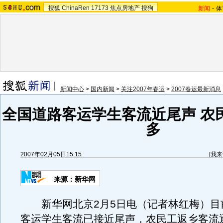
搜狐
ChinaRen
17173
焦点房地产
搜狗
新闻
-
体
新闻中心
>
国内新闻
>
关注2007年春运
>
2007春运最新消息
全国道路客运学生客流近尾声 农
多
2007年02月05日15:15
[
我来
来源：新华网
新华网北京2月5日电（记者林红梅）目
客运学生客流已接近尾声，农民工返乡客流