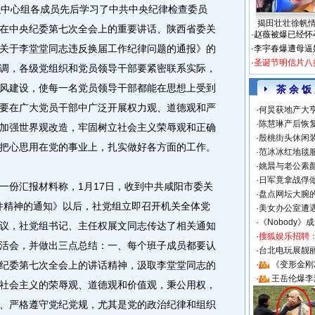
织中心组各成员先后学习了中共中央纪律检查委员
揭田壮壮徐帆
在中央纪委第七次全会上的重要讲话、陕西省委关
·
赵薇被爆已经怀
关于李堂堂同志违反换届工作纪律问题的通报》的
·
李宇春爆遭母逼
·
圣诞节明信片八
调，各级党组织和党员领导干部要紧密联系实际，
风建设，使每一名党员领导干部都能在思想上受到
茶 余 饭
要在广大党员干部中广泛开展权力观、道德观和严
·
何炅获地产大亨
·
陈慧琳产后恢复
加强世界观改造，牢固树立社会主义荣辱观和正确
·
殷桃街头休闲装
把心思用在党的事业上，扎实做好各方面的工作。
·
范冰冰红地毯
·
姚晨与老公素
·
日军竟拿战俘
份汇报材料称，1月17日，收到中共咸阳市委关
·
盘点网坛大腕
号文件精神的通知》以后，社党组立即召开机关全体党
·
美女办公室遭
·
《Nobody》
议，社党组书记、主任权展文同志传达了相关通知
·
搜狐娱乐招聘
活会，并做出三点总结：一、每个班子成员都要认
·
台北电玩展靓丽S
纪委第七次全会上的讲话精神，汲取李堂堂同志的
·
《变形金刚
·
王岳伦爆李
社会主义的荣辱观、道德观和价值观，秉公用权，
、严格遵守党纪党规，尤其是党的政治纪律和组织