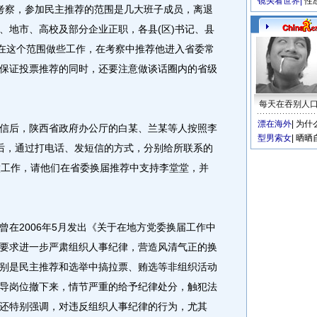
镜头看世界
|
性
考察，参加民主推荐的范围是几大班子成员，离退
、地市、高校及部分企业正职，各县(区)书记、县
以在这个范围做些工作，在考察中推荐他进入省委常
保证投票推荐的同时，还要注意做谈话圈内的省级
每天在吞别人
漂在海外
|
为什
后，陕西省政府办公厅的白某、兰某等人按照李
型男索女
|
晒晒
日前后，通过打电话、发短信的方式，分别给所联系的
做工作，请他们在省委换届推荐中支持李堂堂，并
2006年5月发出《关于在地方党委换届工作中
要求进一步严肃组织人事纪律，营造风清气正的换
别是民主推荐和选举中搞拉票、贿选等非组织活动
导岗位撤下来，情节严重的给予纪律处分，触犯法
还特别强调，对违反组织人事纪律的行为，尤其