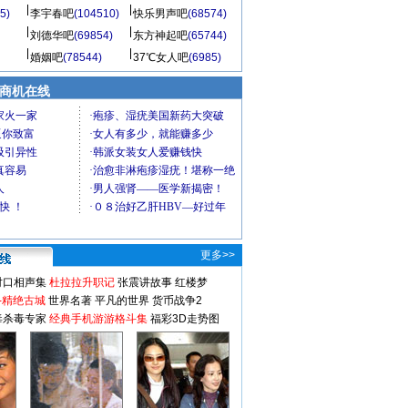
5)
李宇春吧
(104510)
快乐男声吧
(68574)
刘德华吧
(69854)
东方神起吧
(65744)
婚姻吧
(78544)
37℃女人吧
(6985)
商机在线
更多>>
对口相声集
杜拉拉升职记
张震讲故事
红楼梦
-精绝古城
世界名著
平凡的世界
货币战争2
毒杀毒专家
经典手机游游格斗集
福彩3D走势图