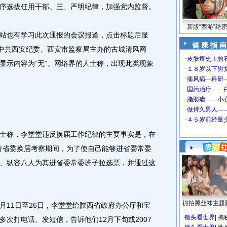
序选拔任用干部。三、严明纪律，加强党内监督。
新版“西游”绝
也有学习此次通报的会议报道，点击标题后显
健 康 指 南
。中共西安纪委、西安市监察局主办的古城清风网
显示内容为“无”。网络界的人士称，出现此类现象
称，李堂堂违反换届工作纪律的主要事实是，在
进行省委换届考察期间，为了使自己能够进省委常委
、纵容八人为其进省委常委班子拉选票，并通过这
抓拍黑丝袜主题
11日至26日，李堂堂给陕西省政府办公厅和宝
镜头看世界
|
揭
次打电话、发短信，告诉他们12月下旬或2007