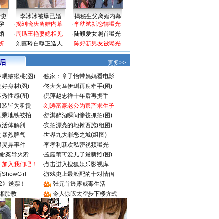
情史
李冰冰被爆已婚
揭秘生父离婚内幕
孕
·
揭刘晓庆离婚内幕
·
李幼斌新恋情曝光
婚
·
周迅王艳婆媳相见
·
陆毅爱女照首曝光
折
·
刘嘉玲自曝正造人
·
陈好新男友被曝光
 后
更多>>
喂猕猴桃(图)
·
独家：章子怡带妈妈看电影
好身材(图)
·
佟大为马伊琍再度牵手(图)
秀性感(图)
·
倪萍赵忠祥十年后再携手
服装皆为租赁
·
刘涛富豪老公为家产求生子
颜乘地铁被拍
·
舒淇醉酒瞬间惨被抓拍(图)
做活体解剖
·
实拍漂亮的地摊西施(组图)
的暴烈脾气
·
世界九大罪恶之城(组图)
遇灵异事件
·
李孝利新欢私密视频曝光
成命案导火索
·
孟庭苇可爱儿子最新照(图)
：加入我们吧！
·
点击进入搜狐娱乐影视库
howGirl
·
游戏史上最般配的十对情侣
2》送票！
·
张元首透露戒毒生活
湘胎教
·
令人惊叹太空步下楼方式