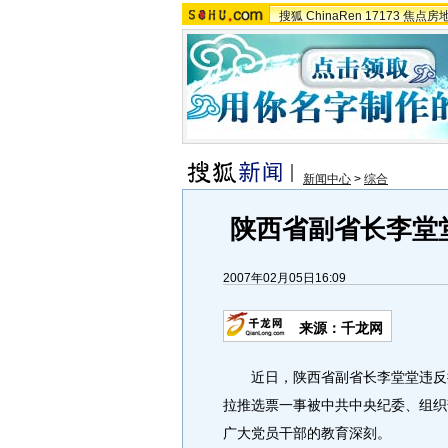
搜狐
ChinaRen
17173
焦点房
新闻中心
>
综合
陕西省副省长李堂
2007年02月05日16:09
来源：千龙网
近日，陕西省副省长李堂堂违反换
拉推选票一事被中共中央纪委、组织
广大党员干部的教育深刻。