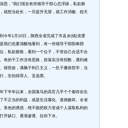
深思，“我们现在有些领导干部心态浮躁，私欲膨
，就想当处长，一旦提升无望，就工作消极、怨天
年1月10日，陕西全省完成了市县乡(镇)党委
是我们也要清醒地看到，有一些领导干部阳奉阴
位，私欲膨胀，看到一个位子，不管自己合适不合
。有的干工作没有思路，抓落实没有招数，遇到难
、很世故，满脑子利己主义，一肚子庸俗哲学，当
行，生怕得罪人、丢选票。
下半年以来，全国落马的高官几乎个个都存在生
了不正当的利益，或是生活腐化、道德败坏。全省
、美色的诱惑，绝不能把权力变成个人谋取私利的
打开缺口、逐渐渗透、拉你下水。