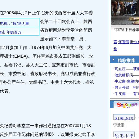
006年4月2日上午召开的陕西省十届人大常委
会第二十四次会议上。
陕西
省政府网站对李堂堂的简历
回家途中被卷
显示如下：李堂堂，男，
言
何智丽
叶永
5年7月参加工作，1974年6月加入中国共产党，大
价
硕士(EMBA)。历任宝鸡市委农工部副部长、农
精彩推荐
、县委书记、县人大主任，宝鸡市副市长、市委副
长、市委书记，省政府秘书长、党组成员兼省行政
政府办公厅主任、党组书记。中共十六大代表，省第
代表。
相 关 说 吧
李堂堂
委对李堂堂一事作出通报是在2007年1月13
反换届工作纪律问题的通报》，该通报决定给予李
说 吧 排 行