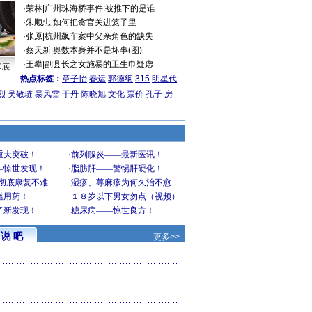
·
荣林
|
广州珠海桥事件:被推下的是谁
·
朱顺忠
|
如何把贪官关进笼子里
·
张原
|
杭州飙车案中父亲角色的缺失
·
蔡天新
|
奥数本身并不是坏事(图)
·
王攀
|
副县长之女施暴的卫生巾疑虑
车底
热点标签：
章子怡
春运
郭德纲
315
明星代
烈
吴敬琏
暴风雪
于丹
陈晓旭
文化
票价
孔子
房
说 吧
更多>>