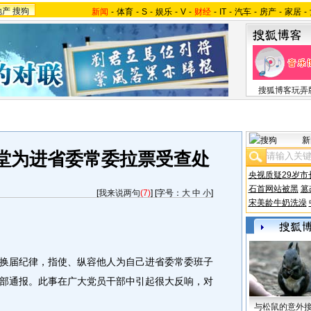
地产
搜狗
新闻
-
体育
-
S
-
娱乐
-
V
-
财经
-
IT
-
汽车
-
房产
-
家居
-
搜狐博客玩弄
新
堂为进省委常委拉票受查处
央视质疑29岁市
石首网站被黑
篡
[
我来说两句
(7)
] [字号：
大
中
小
]
宋美龄牛奶洗澡
届纪律，指使、纵容他人为自己进省委常委班子
部通报。此事在广大党员干部中引起很大反响，对
与松鼠的意外