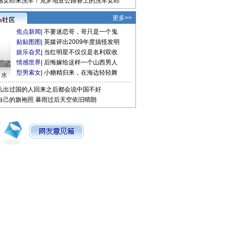
感女郎来洗车！克罗地亚公路赛上的洗车女郎
更多>>
焦点新闻
|
不要迷恋哥，哥只是一个鬼
贴贴图图
|
英媒评出2009年度搞怪发明
娱乐旮旯
|
当红明星不仅仅是名利双收
情感世界
|
后悔嫁给这样一个山西男人
型男索女
|
小糖精归来，在海边轻轻舞
口水
么出过国的人回来之后都会说中国不好
自己的旗袍照
暴雨过后天空依旧晴朗