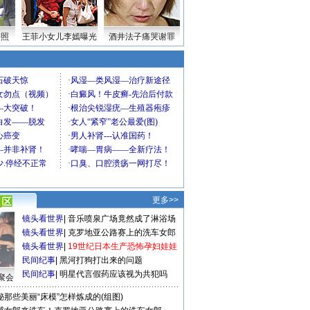
密照
王菲小女儿李嫣曝光
酒井法子痛哭谢罪
更多>>
镜头看世界
|
音乐喷泉广场竟然成了淋浴场
镜头看世界
|
克罗地亚公路赛上的洗车女郎
镜头看世界
|
19世纪日本生产恐怖孕妇娃娃
民间纪事
|
黑河打狗打出来的问题
民间纪事
|
明星代言假药应该视为共犯吗
聚会
秘那些美丽“床模”怎样炼成的(组图)