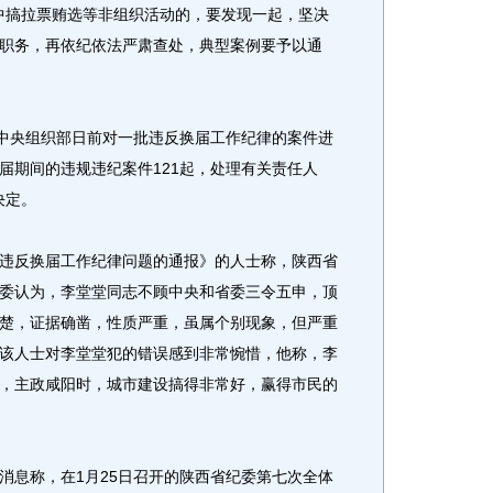
举中搞拉票贿选等非组织活动的，要发现一起，坚决
职务，再依纪依法严肃查处，典型案例要予以通
中央组织部日前对一批违反换届工作纪律的案件进
届期间的违规违纪案件121起，处理有关责任人
决定。
反换届工作纪律问题的通报》的人士称，陕西省
委认为，李堂堂同志不顾中央和省委三令五申，顶
楚，证据确凿，性质严重，虽属个别现象，但严重
该人士对李堂堂犯的错误感到非常惋惜，他称，李
，主政咸阳时，城市建设搞得非常好，赢得市民的
息称，在1月25日召开的陕西省纪委第七次全体