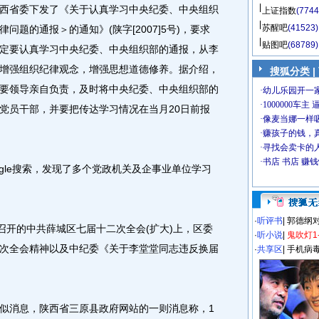
西省委下发了《关于认真学习中央纪委、中央组织
上证指数
(7744
苏醒吧
(41523)
题的通报＞的通知》(陕字[2007]5号)，要求
贴图吧
(68789)
定要认真学习中央纪委、中央组织部的通报，从李
增强组织纪律观念，增强思想道德修养。据介绍，
搜狐分类
|
要领导亲自负责，及时将中央纪委、中央组织部的
党员干部，并要把传达学习情况在当月20日前报
le搜索，发现了多个党政机关及企事业单位学习
·
听评书
|
郭德纲
开的中共薛城区七届十二次全会(扩大)上，区委
·
听小说
|
鬼吹灯1
次全会精神以及中纪委《关于李堂堂同志违反换届
·
共享区
|
手机病
消息，陕西省三原县政府网站的一则消息称，1