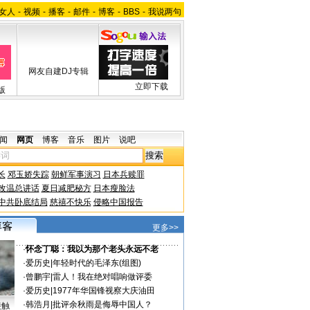
女人
-
视频
-
播客
-
邮件
-
博客
-
BBS
-
我说两句
网友自建DJ专辑
立即下载
版
闻
网页
博客
音乐
图片
说吧
长
邓玉娇失踪
朝鲜军事演习
日本兵赎罪
改温总讲话
夏日减肥秘方
日本瘦脸法
中共卧底结局
慈禧不快乐
侵略中国报告
更多>>
·
怀念丁聪：我以为那个老头永远不老
·
爱历史
|
年轻时代的毛泽东(组图)
·
曾鹏宇
|
雷人！我在绝对唱响做评委
·
爱历史
|
1977年华国锋视察大庆油田
·
韩浩月
|
批评余秋雨是侮辱中国人？
接触