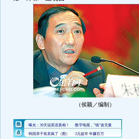
（侯颖／编制）