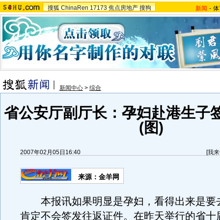
搜狐
ChinaRen
17173
焦点房地产
搜狗
新闻
-
体
新闻中心
>
综合
省公安厅副厅长：孕妇赴港生子
(图)
2007年02月05日16:40
[
我来
来源：金羊网
本报讯如果明显是孕妇，看得出来是要
肯定不会签发往返证件。在昨天举行的省十