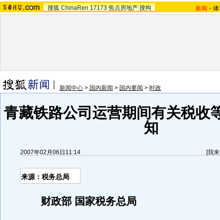
搜狐
ChinaRen
17173
焦点房地产
搜狗
新闻
-
体
新闻中心
>
国内新闻
>
国内要闻
>
时政
青藏铁路公司运营期间有关税收
知
2007年02月06日11:14
[
我来
来源：税务总局
财政部 国家税务总局