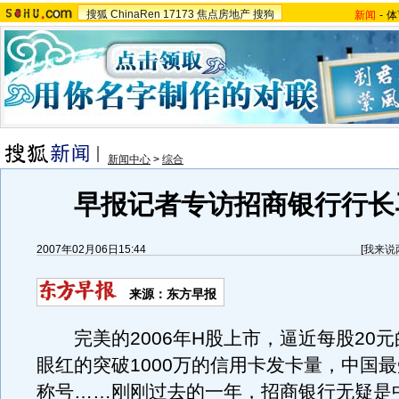
搜狐
ChinaRen
17173
焦点房地产
搜狗
新闻
-
体
新闻中心
>
综合
早报记者专访招商银行行长
2007年02月06日15:44
[
我来说
来源：东方早报
完美的2006年H股上市，逼近每股20元
眼红的突破1000万的信用卡发卡量，中国
称号……刚刚过去的一年，招商银行无疑是