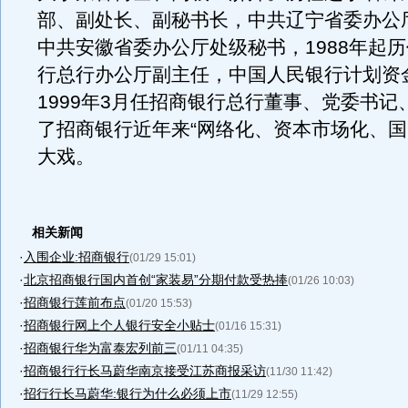
部、副处长、副秘书长，中共辽宁省委办公
中共安徽省委办公厅处级秘书，1988年起
行总行办公厅副主任，中国人民银行计划资
1999年3月任招商银行总行董事、党委书记
了招商银行近年来“网络化、资本市场化、国
大戏。
相关新闻
·
入围企业:招商银行
(01/29 15:01)
·
北京招商银行国内首创“家装易”分期付款受热捧
(01/26 10:03)
·
招商银行莲前布点
(01/20 15:53)
·
招商银行网上个人银行安全小贴士
(01/16 15:31)
·
招商银行华为富泰宏列前三
(01/11 04:35)
·
招商银行行长马蔚华南京接受江苏商报采访
(11/30 11:42)
·
招行行长马蔚华:银行为什么必须上市
(11/29 12:55)