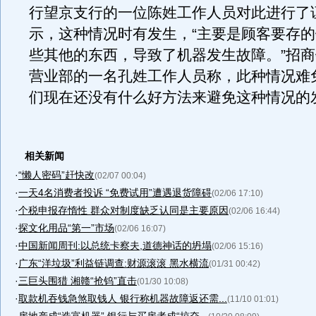
行望京支行的一位陈姓工作人员对此进行了
示，这种情况时有发生，“主要是顾客要存
些其他的东西，导致了机器发生故障。”招
营业部的一名孔姓工作人员称，此种情况难
们现在还没有什么好方法来避免这种情况的
相关新闻
·
“懒人密码”赶快改
(02/07 00:04)
·
一天4名消费者投诉 “免费试用”遭遇退货障碍
(02/06 17:10)
·
个税申报存惰性 群众对制度缺乏认同是主要原因
(02/06 16:44)
·
探文化用品“第一”市场
(02/06 16:07)
·
中国新闻周刊:以总统卡察夫,道德神话的坍塌
(02/06 15:16)
·
广东“洋垃圾”利益链调查:财源滚滚 黑水横流
(01/31 00:42)
·
三巨头围猎 湘赣“抢钨”直击
(01/30 10:08)
·
取款机吞钱急煞取钱人 银行称机器故障返还需...
(11/10 01:01)