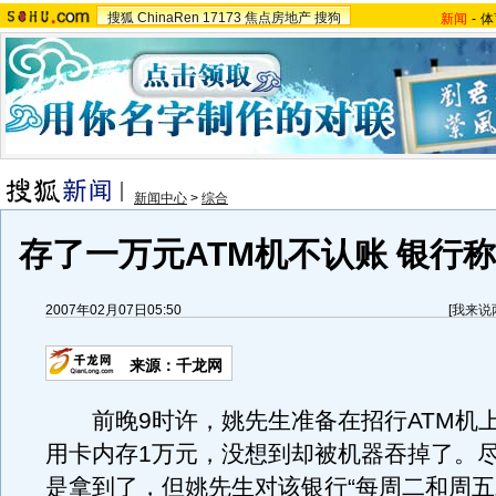
搜狐
ChinaRen
17173
焦点房地产
搜狗
新闻
-
体
新闻中心
>
综合
存了一万元ATM机不认账 银行
2007年02月07日05:50
[
我来说
来源：千龙网
前晚9时许，姚先生准备在招行ATM机
用卡内存1万元，没想到却被机器吞掉了。
是拿到了，但姚先生对该银行“每周二和周