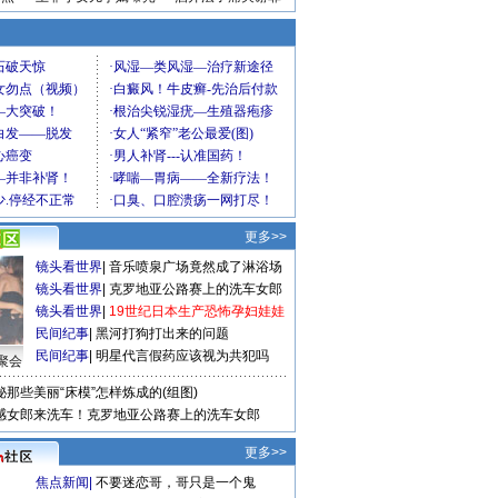
更多>>
镜头看世界
|
音乐喷泉广场竟然成了淋浴场
镜头看世界
|
克罗地亚公路赛上的洗车女郎
镜头看世界
|
19世纪日本生产恐怖孕妇娃娃
民间纪事
|
黑河打狗打出来的问题
民间纪事
|
明星代言假药应该视为共犯吗
聚会
秘那些美丽“床模”怎样炼成的(组图)
感女郎来洗车！克罗地亚公路赛上的洗车女郎
更多>>
焦点新闻
|
不要迷恋哥，哥只是一个鬼