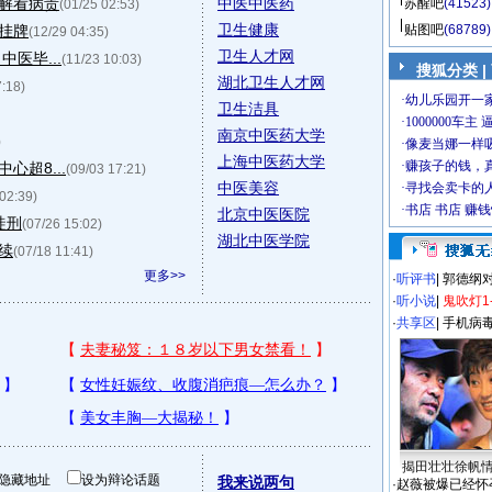
解看病贵
中医中医药
苏醒吧
(41523)
(01/25 02:53)
卫生健康
挂牌
贴图吧
(68789)
(12/29 04:35)
卫生人才网
医毕...
(11/23 10:03)
搜狐分类
|
湖北卫生人才网
7:18)
卫生洁具
南京中医药大学
)
上海中医药大学
超8...
(09/03 17:21)
中医美容
 02:39)
北京中医医院
徒刑
(07/26 15:02)
湖北中医学院
续
(07/18 11:41)
更多>>
·
听评书
|
郭德纲
·
听小说
|
鬼吹灯1
·
共享区
|
手机病
揭田壮壮徐帆
隐藏地址
设为辩论话题
我来说两句
·
赵薇被爆已经怀