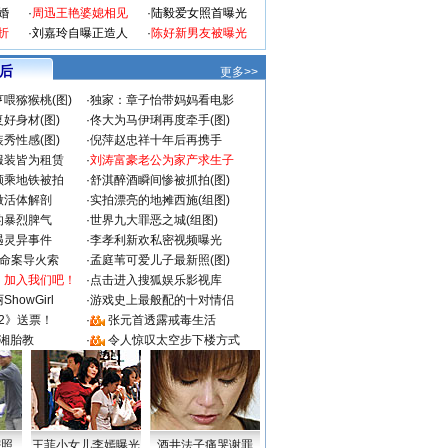
婚
·
周迅王艳婆媳相见
·
陆毅爱女照首曝光
折
·
刘嘉玲自曝正造人
·
陈好新男友被曝光
 后
更多>>
喂猕猴桃(图)
·
独家：章子怡带妈妈看电影
好身材(图)
·
佟大为马伊琍再度牵手(图)
秀性感(图)
·
倪萍赵忠祥十年后再携手
服装皆为租赁
·
刘涛富豪老公为家产求生子
颜乘地铁被拍
·
舒淇醉酒瞬间惨被抓拍(图)
做活体解剖
·
实拍漂亮的地摊西施(组图)
的暴烈脾气
·
世界九大罪恶之城(组图)
遇灵异事件
·
李孝利新欢私密视频曝光
成命案导火索
·
孟庭苇可爱儿子最新照(图)
：加入我们吧！
·
点击进入搜狐娱乐影视库
howGirl
·
游戏史上最般配的十对情侣
2》送票！
·
张元首透露戒毒生活
湘胎教
·
令人惊叹太空步下楼方式
密照
王菲小女儿李嫣曝光
酒井法子痛哭谢罪