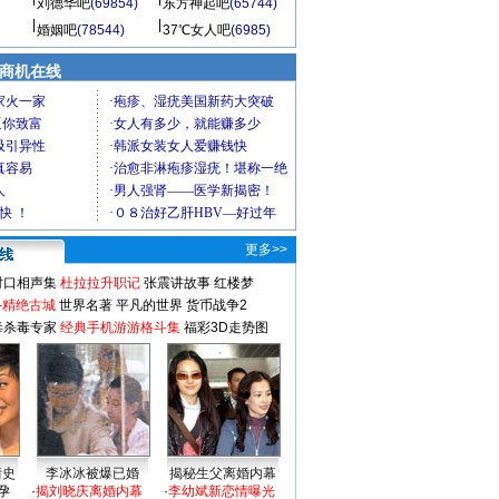
刘德华吧
(69854)
东方神起吧
(65744)
婚姻吧
(78544)
37℃女人吧
(6985)
商机在线
更多>>
对口相声集
杜拉拉升职记
张震讲故事
红楼梦
-精绝古城
世界名著
平凡的世界
货币战争2
毒杀毒专家
经典手机游游格斗集
福彩3D走势图
情史
李冰冰被爆已婚
揭秘生父离婚内幕
孕
·
揭刘晓庆离婚内幕
·
李幼斌新恋情曝光