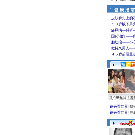
健 康 指 南
抓拍黑丝袜主题
镜头看世界
|
揭
镜头看世界
|
性