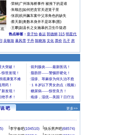
·
荣林
|
广州珠海桥事件:被推下的是谁
·
朱顺忠
|
如何把贪官关进笼子里
·
张原
|
杭州飙车案中父亲角色的缺失
·
蔡天新
|
奥数本身并不是坏事(图)
·
王攀
|
副县长之女施暴的卫生巾疑虑
车底
热点标签：
章子怡
春运
郭德纲
315
明星代
烈
吴敬琏
暴风雪
于丹
陈晓旭
文化
票价
孔子
房
说 吧
更多>>
5)
李宇春吧
(104510)
快乐男声吧
(68574)