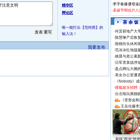
·
李宇春爆遭母逼
精华区
·
圣诞节明信片八
辩论区
茶 余 饭
唯一能打出【范特西】的
·
何炅获地产大亨
输入法！
·
陈慧琳产后恢复
·
殷桃街头休闲装
我要发布
·
范冰冰红地毯
·
姚晨与老公素
·
日军竟拿战俘
·
盘点网坛大腕
·
美女办公室遭
·
《Nobody》
·
搜狐娱乐招聘
·
台北电玩展靓丽S
·
《变形金刚
·
王岳伦爆李
新版“西游”绝