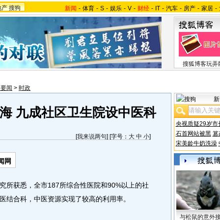
地产
搜狗
新闻
-
体育
-
S
-
娱乐
-
V
-
财经
-
IT
-
汽车
-
房产
-
家居
-
搜狐博客玩弄
内要闻
>
时政
新
海 九成社区卫生院设中医科
央视质疑29岁市
石首网站被黑
篡
[
我来说两句
] [字号：
大
中
小
]
宋美龄牛奶洗澡
闻网
获悉，全市187所综合性医院和90%以上的社
医结合科，中医资源实现了较高的利用率。
与松鼠的意外