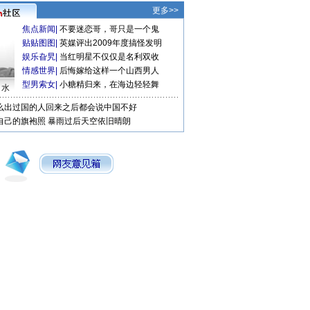
更多>>
焦点新闻
|
不要迷恋哥，哥只是一个鬼
贴贴图图
|
英媒评出2009年度搞怪发明
娱乐旮旯
|
当红明星不仅仅是名利双收
情感世界
|
后悔嫁给这样一个山西男人
型男索女
|
小糖精归来，在海边轻轻舞
口水
么出过国的人回来之后都会说中国不好
自己的旗袍照
暴雨过后天空依旧晴朗