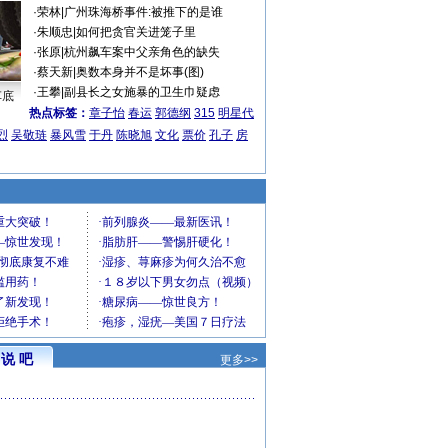
·
荣林
|
广州珠海桥事件:被推下的是谁
·
朱顺忠
|
如何把贪官关进笼子里
·
张原
|
杭州飙车案中父亲角色的缺失
·
蔡天新
|
奥数本身并不是坏事(图)
·
王攀
|
副县长之女施暴的卫生巾疑虑
车底
热点标签：
章子怡
春运
郭德纲
315
明星代
烈
吴敬琏
暴风雪
于丹
陈晓旭
文化
票价
孔子
房
说 吧
更多>>