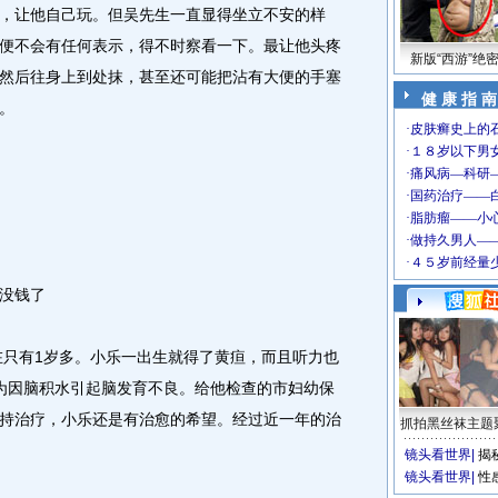
让他自己玩。但吴先生一直显得坐立不安的样
便不会有任何表示，得不时察看一下。最让他头疼
新版“西游”绝
然后往身上到处抹，甚至还可能把沾有大便的手塞
健 康 指 南
。
没钱了
只有1岁多。小乐一出生就得了黄疸，而且听力也
为因脑积水引起脑发育不良。给他检查的市妇幼保
持治疗，小乐还是有治愈的希望。经过近一年的治
抓拍黑丝袜主题
镜头看世界
|
揭
镜头看世界
|
性