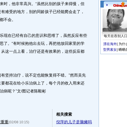
时，他非常高兴。“虽然比别的孩子来得慢，但
是有难受的地方，别的同龄孩子已经能爬会走了，
都不会。
现在已经有自己的意识和思维了，虽然反应有些
每天在吞别人
思了。“有时候抱他出去玩，再把他放回家里的学
漂在海外
|
为什
型男索女
|
晒晒
，从这一点上看，治疗还是有效果的，这些反应都
有坚持治疗，说不定也能恢复得不错。”然而吴先
主要都花在给小乐治病上了，每个月的收入用来还
治病呢？”文/图记者陈毅彬
相关搜索
难重重
倪萍的儿子是脑瘫吗
(02/08 10:15)