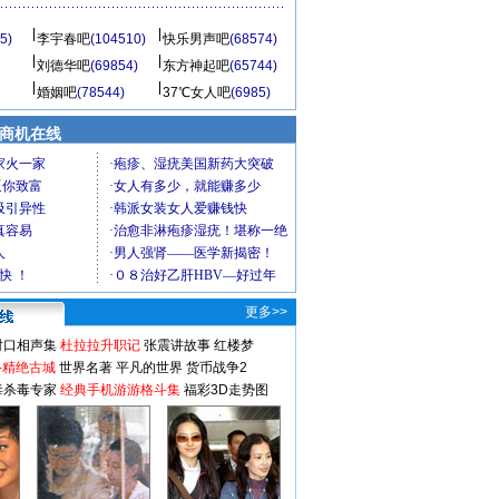
5)
李宇春吧
(104510)
快乐男声吧
(68574)
刘德华吧
(69854)
东方神起吧
(65744)
婚姻吧
(78544)
37℃女人吧
(6985)
商机在线
更多>>
对口相声集
杜拉拉升职记
张震讲故事
红楼梦
-精绝古城
世界名著
平凡的世界
货币战争2
毒杀毒专家
经典手机游游格斗集
福彩3D走势图