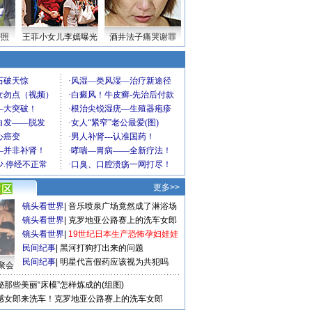
密照
王菲小女儿李嫣曝光
酒井法子痛哭谢罪
更多>>
镜头看世界
|
音乐喷泉广场竟然成了淋浴场
镜头看世界
|
克罗地亚公路赛上的洗车女郎
镜头看世界
|
19世纪日本生产恐怖孕妇娃娃
民间纪事
|
黑河打狗打出来的问题
民间纪事
|
明星代言假药应该视为共犯吗
聚会
秘那些美丽“床模”怎样炼成的(组图)
感女郎来洗车！克罗地亚公路赛上的洗车女郎