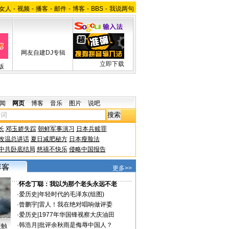
女人
-
视频
-
播客
-
邮件
-
博客
-
BBS
-
我说两句
网友自建DJ专辑
立即下载
版
闻
网页
博客
音乐
图片
说吧
长
邓玉娇失踪
朝鲜军事演习
日本兵赎罪
改温总讲话
夏日减肥秘方
日本瘦脸法
中共卧底结局
慈禧不快乐
侵略中国报告
更多>>
·
怀念丁聪：我以为那个老头永远不老
·
爱历史
|
年轻时代的毛泽东(组图)
·
曾鹏宇
|
雷人！我在绝对唱响做评委
·
爱历史
|
1977年华国锋视察大庆油田
·
韩浩月
|
批评余秋雨是侮辱中国人？
接触