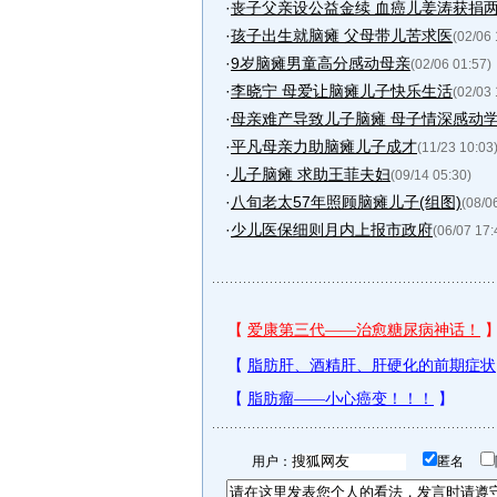
·
丧子父亲设公益金续 血癌儿姜涛获捐两
·
孩子出生就脑瘫 父母带儿苦求医
(02/06 
·
9岁脑瘫男童高分感动母亲
(02/06 01:57)
·
李晓宁 母爱让脑瘫儿子快乐生活
(02/03 
·
母亲难产导致儿子脑瘫 母子情深感动
·
平凡母亲力助脑瘫儿子成才
(11/23 10:03
·
儿子脑瘫 求助王菲夫妇
(09/14 05:30)
·
八旬老太57年照顾脑瘫儿子(组图)
(08/0
·
少儿医保细则月内上报市政府
(06/07 17:
用户：
匿名