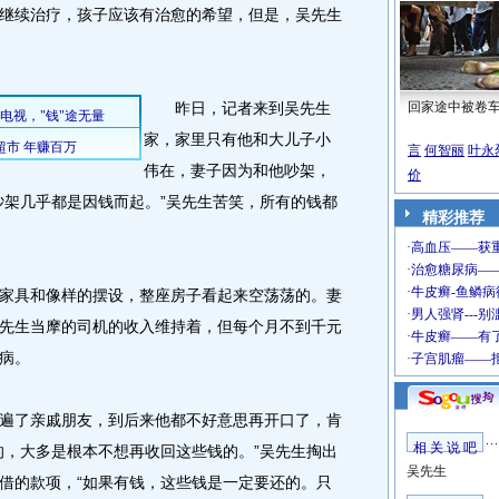
继续治疗，孩子应该有治愈的希望，但是，吴先生
昨日，记者来到吴先生
回家途中被卷
家，家里只有他和大儿子小
言
何智丽
叶永
伟在，妻子因为和他吵架，
价
吵架几乎都是因钱而起。”吴先生苦笑，所有的钱都
精彩推荐
具和像样的摆设，整座房子看起来空荡荡的。妻
先生当摩的司机的收入维持着，但每个月不到千元
病。
了亲戚朋友，到后来他都不好意思再开口了，肯
相 关 说 吧
的，大多是根本不想再收回这些钱的。”吴先生掏出
吴先生
借的款项，“如果有钱，这些钱是一定要还的。只