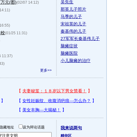
吴先生
万元(图)
(02/07 14:12)
那英儿子照片
14:11)
马季的儿子
宋祖英的儿子
16:55)
秦基伟的儿子
学校
(01/25 11:31)
27军军长秦基伟儿子
)
脑瘫症状
脑瘫医院
6 11:37)
小儿脑瘫的治疗
43)
更多>>
隐藏地址
设为辩论话题
我来说两句
精华区