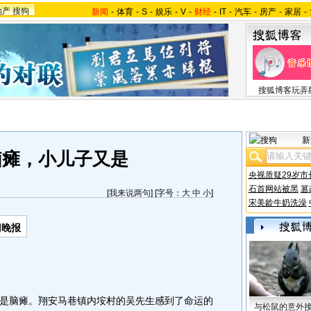
地产
搜狗
新闻
-
体育
-
S
-
娱乐
-
V
-
财经
-
IT
-
汽车
-
房产
-
家居
-
搜狐博客玩弄
新
脑瘫，小儿子又是
央视质疑29岁市
石首网站被黑
篡
[
我来说两句
] [字号：
大
中
小
]
宋美龄牛奶洗澡
门晚报
脑瘫。翔安马巷镇内垵村的吴先生感到了命运的
与松鼠的意外