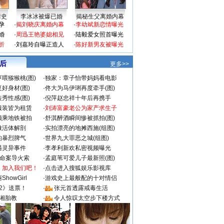
情史
李冰冰被爆已婚
揭秘生父离婚内幕
孕
·
揭刘晓庆离婚内幕
·
李幼斌新恋情曝光
婚
·
周迅王艳婆媳相见
·
陆毅爱女照首曝光
折
·
刘嘉玲自曝正造人
·
陈好新男友被曝光
 后
更多>>
喂猕猴桃(图)
·
独家：章子怡带妈妈看电影
好身材(图)
·
佟大为马伊琍再度牵手(图)
秀性感(图)
·
倪萍赵忠祥十年后再携手
服装皆为租赁
·
刘涛富豪老公为家产求生子
颜乘地铁被拍
·
舒淇醉酒瞬间惨被抓拍(图)
做活体解剖
·
实拍漂亮的地摊西施(组图)
的暴烈脾气
·
世界九大罪恶之城(组图)
遇灵异事件
·
李孝利新欢私密视频曝光
成命案导火索
·
孟庭苇可爱儿子最新照(图)
：加入我们吧！
·
点击进入搜狐娱乐影视库
howGirl
·
游戏史上最般配的十对情侣
2》送票！
·
张元首透露戒毒生活
湘胎教
·
令人惊叹太空步下楼方式