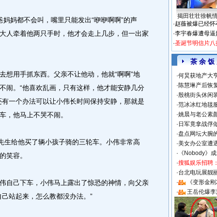
揭田壮壮徐帆
妈妈都不会叫，嘴里只能发出“咿咿啊啊”的声
·
赵薇被爆已经怀
大人牵着他两只手时，他才会走上几步，但一出家
·
李宇春爆遭母逼
·
圣诞节明信片八
茶 余 饭
想用手抓东西。父亲不让他动，他就“啊啊”地
·
何炅获地产大亨
·
陈慧琳产后恢复
不闹。“他喜欢乱画，只有这样，他才能安静几分
·
殷桃街头休闲装
还有一个办法可以让小伟长时间保持安静，那就是
·
范冰冰红地毯
车，他马上不哭不闹。
·
姚晨与老公素
·
日军竟拿战俘
·
盘点网坛大腕
先生给他买了辆小孩子骑的三轮车。小伟非常高
·
美女办公室遭
·
《Nobody》
的笑容。
·
搜狐娱乐招聘
·
台北电玩展靓丽S
自己下车，小伟马上露出了惊恐的神情，向父亲
·
《变形金刚
·
王岳伦爆李
自己站起来，怎么教都没办法。”