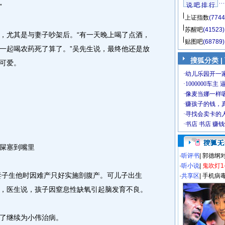
说 吧 排 行
”
上证指数
(7744
苏醒吧
(41523)
尤其是与妻子吵架后。“有一天晚上喝了点酒，
贴图吧
(68789)
一起喝农药死了算了。”吴先生说，最终他还是放
搜狐分类
|
可爱。
屎塞到嘴里
·
听评书
|
郭德纲
·
听小说
|
鬼吹灯1
妻子生他时因难产只好实施剖腹产。可儿子出生
·
共享区
|
手机病
，医生说，孩子因窒息性缺氧引起脑发育不良。
了继续为小伟治病。