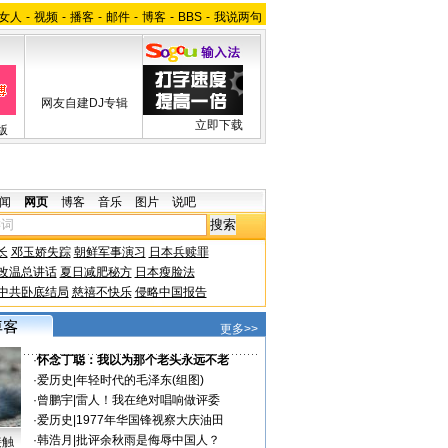
女人
-
视频
-
播客
-
邮件
-
博客
-
BBS
-
我说两句
网友自建DJ专辑
立即下载
版
闻
网页
博客
音乐
图片
说吧
长
邓玉娇失踪
朝鲜军事演习
日本兵赎罪
改温总讲话
夏日减肥秘方
日本瘦脸法
中共卧底结局
慈禧不快乐
侵略中国报告
更多>>
·
怀念丁聪：我以为那个老头永远不老
·
爱历史
|
年轻时代的毛泽东(组图)
·
曾鹏宇
|
雷人！我在绝对唱响做评委
·
爱历史
|
1977年华国锋视察大庆油田
·
韩浩月
|
批评余秋雨是侮辱中国人？
接触