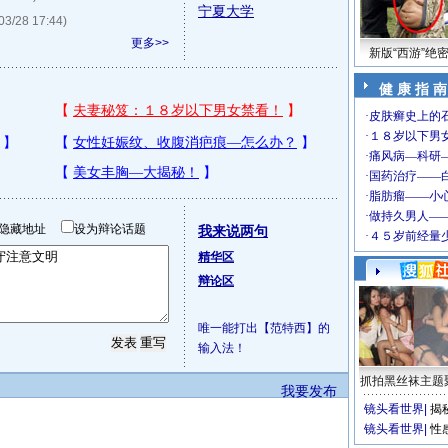
宁夏大学
03/28 17:44)
更多>>
新版“西游”绝
健 康 指 南
隐藏地址
设为辩论话题
我来说两句
精华区
辩论区
唯一能打出【范特西】的
输入法！
抓拍黑丝袜主题
我要发布
镜头看世界
|
揭
镜头看世界
|
性