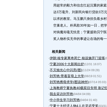
用超常的毅力和信念扛起沉重的家庭
达3万毫升。刘新民向银行贷款3万
以求的教室。马玉鹏只身担负着乡村3
空巢老人。朴凤歌30年如一日，把
对病魔却毫无怯意；宁夏援助贝宁医
奖人物朴实无华的事迹让在场的每一
相关新闻
·
伊朗:核专家离奇死亡 核设施开门迎客
(
·
宁夏2006十大新闻出炉
(12/31 16:07)
·
不灭烛光心中闪亮(图)
(11/24 09:28)
·
刘芳艳:带着盲母上大学
(08/19 01:51)
·
刘芳艳携母求学(图说神州)
(07/14 05:03)
·
上海教师宁夏执教40载双目失明 靠记
·
我去采访刘芳艳
(04/04 04:09)
·
中小学生学习刘芳艳
(04/04 01:40)
·
宁夏十大经济人物4人在灵武受奖
(03/31