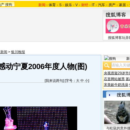
地产
搜狗
新闻
-
体育
-
S
-
娱乐
-
V
-
财经
-
IT
-
汽车
-
房产
-
家居
-
搜狐博客玩弄
夏新闻
>
银川晚报
新
动宁夏2006年度人物(图)
央视质疑29岁市
石首网站被黑
篡
[
我来说两句
] [字号：
大
中
小
]
宋美龄牛奶洗澡
与松鼠的意外