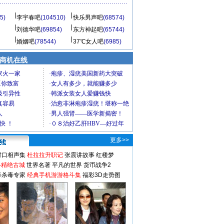
5)
李宇春吧
(104510)
快乐男声吧
(68574)
刘德华吧
(69854)
东方神起吧
(65744)
婚姻吧
(78544)
37℃女人吧
(6985)
商机在线
更多>>
对口相声集
杜拉拉升职记
张震讲故事
红楼梦
-精绝古城
世界名著
平凡的世界
货币战争2
毒杀毒专家
经典手机游游格斗集
福彩3D走势图