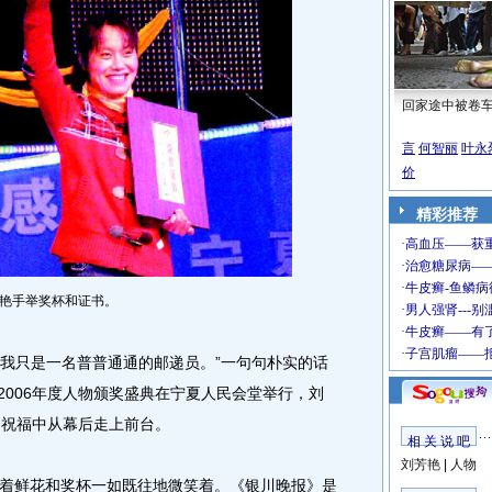
回家途中被卷
言
何智丽
叶永
价
精彩推荐
艳手举奖杯和证书。
我只是一名普普通通的邮递员。”一句句朴实的话
”2006年度人物颁奖盛典在宁夏人民会堂举行，刘
和祝福中从幕后走上前台。
相 关 说 吧
刘芳艳
|
人物
鲜花和奖杯一如既往地微笑着。《银川晚报》是