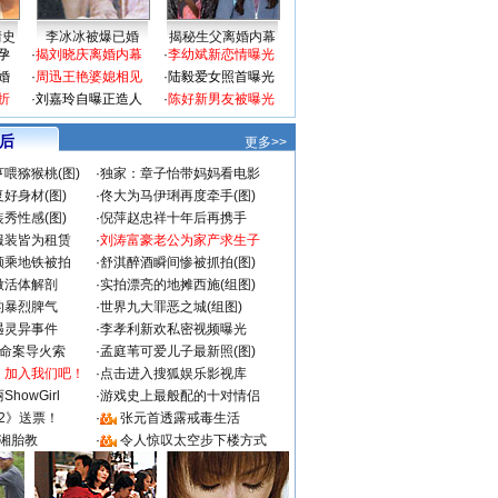
情史
李冰冰被爆已婚
揭秘生父离婚内幕
孕
·
揭刘晓庆离婚内幕
·
李幼斌新恋情曝光
婚
·
周迅王艳婆媳相见
·
陆毅爱女照首曝光
折
·
刘嘉玲自曝正造人
·
陈好新男友被曝光
 后
更多>>
喂猕猴桃(图)
·
独家：章子怡带妈妈看电影
好身材(图)
·
佟大为马伊琍再度牵手(图)
秀性感(图)
·
倪萍赵忠祥十年后再携手
服装皆为租赁
·
刘涛富豪老公为家产求生子
颜乘地铁被拍
·
舒淇醉酒瞬间惨被抓拍(图)
做活体解剖
·
实拍漂亮的地摊西施(组图)
的暴烈脾气
·
世界九大罪恶之城(组图)
遇灵异事件
·
李孝利新欢私密视频曝光
成命案导火索
·
孟庭苇可爱儿子最新照(图)
：加入我们吧！
·
点击进入搜狐娱乐影视库
howGirl
·
游戏史上最般配的十对情侣
2》送票！
·
张元首透露戒毒生活
湘胎教
·
令人惊叹太空步下楼方式