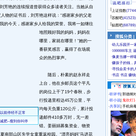
说 吧 排 行
刘芳艳的连续报道曾获得众多读者关注。当她从自
上证指数
(7744
度人物的证书后，刘芳艳这样说：“感谢家乡的父老
苏醒吧
(41523)
我的今天，感谢家乡人给我的荣誉。
我将一如继往
贴图吧
(68789)
地照顾好我的妈妈，妈妈在
搜狐分类
|
哪里，家就在哪里！”她的一
番获奖感言，赢得了在场观
众的热烈掌声。
随后，朴素的赵永祥走
上台，他在乡邮员这个平凡
的岗位上干了19个春秋，步
·
听评书
|
郭德纲
行投递里程达45万公里，平
·
听小说
|
鬼吹灯1
·
共享区
|
手机病
均每天负重120公斤，累计投
递邮件410多万封，无一差
错。姜丽娟募集资金、物资
名宁夏南部山区失学女童重返校园。“漂亮妈妈”马进花