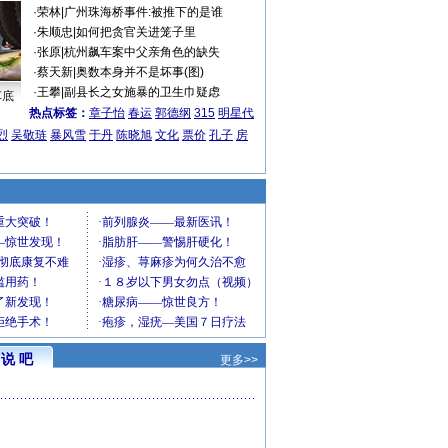
·
荣林
|
广州珠海桥事件:被推下的是谁
·
朱顺忠
|
如何把贪官关进笼子里
·
张原
|
杭州飙车案中父亲角色的缺失
·
蔡天新
|
奥数本身并不是坏事(图)
·
王攀
|
副县长之女施暴的卫生巾疑虑
车底
热点标签：
章子怡
春运
郭德纲
315
明星代
烈
吴敬琏
暴风雪
于丹
陈晓旭
文化
票价
孔子
房
说 吧
更多>>