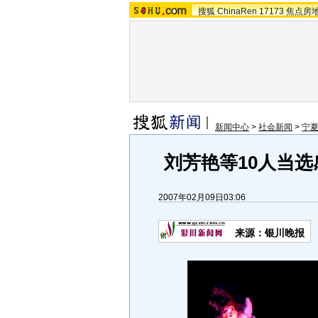
搜狐
ChinaRen
17173
焦点房
新闻中心
>
社会新闻
>
宁
刘芳艳等10人当选感
2007年02月09日03:06
来源：银川晚报