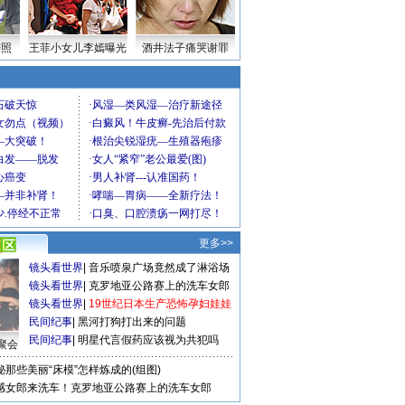
密照
王菲小女儿李嫣曝光
酒井法子痛哭谢罪
更多>>
镜头看世界
|
音乐喷泉广场竟然成了淋浴场
镜头看世界
|
克罗地亚公路赛上的洗车女郎
镜头看世界
|
19世纪日本生产恐怖孕妇娃娃
民间纪事
|
黑河打狗打出来的问题
民间纪事
|
明星代言假药应该视为共犯吗
聚会
秘那些美丽“床模”怎样炼成的(组图)
感女郎来洗车！克罗地亚公路赛上的洗车女郎