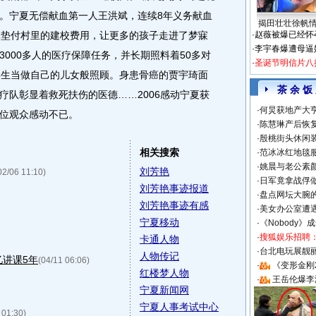
。宁夏无偿献血第一人王洪斌，连续8年义务献血
揭田壮壮徐帆
元垫付村里的建校费用，让更多的孩子走进了梦寐
·
赵薇被爆已经怀
·
李宇春爆遭母逼
000多人的医疗保障任务，并长期照料着50多对
·
圣诞节明信片八
学生当做自己的儿女般照顾。身患骨癌的贾宇琦面
茶 余 饭
疗队彰显着救死扶伤的医德……2006感动宁夏获
·
何炅获地产大亨
位观众感动不已。
·
陈慧琳产后恢复
·
殷桃街头休闲装
相关搜索
·
范冰冰红地毯
·
姚晨与老公素
刘芳艳
02/06 11:10)
·
日军竟拿战俘
刘芳艳事迹报道
·
盘点网坛大腕
刘芳艳事迹有感
·
美女办公室遭
宁夏移动
·
《Nobody》
·
搜狐娱乐招聘
卡通人物
·
台北电玩展靓丽S
人物传记
忆讲课5年
(04/11 06:06)
·
《变形金刚
红楼梦人物
·
王岳伦爆李
宁夏新闻网
宁夏人事考试中心
 01:30)