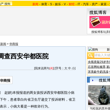
地产
搜狗
新闻
-
体育
-
S
-
娱乐
-
V
-
财经
-
IT
-
汽车
-
房产
-
家居
-
搜狐博客玩弄
西新闻
>
华商报
新
调查西安华都医院
央视质疑29岁市
石首网站被黑
篡
[
我来说两句
(4)
] [字号：
大
中
小
]
宋美龄牛奶洗澡
-华商报
 赵妍)本报报道的两女孩投诉西安华都医院小病
下午，患者章白向省卫生厅递交了投诉材料，省卫
表示，小病大看是一种欺诈行为。
与松鼠的意外