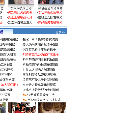
情史
李冰冰被爆已婚
揭秘生父离婚内幕
孕
·
揭刘晓庆离婚内幕
·
李幼斌新恋情曝光
婚
·
周迅王艳婆媳相见
·
陆毅爱女照首曝光
折
·
刘嘉玲自曝正造人
·
陈好新男友被曝光
 后
更多>>
喂猕猴桃(图)
·
独家：章子怡带妈妈看电影
好身材(图)
·
佟大为马伊琍再度牵手(图)
秀性感(图)
·
倪萍赵忠祥十年后再携手
服装皆为租赁
·
刘涛富豪老公为家产求生子
颜乘地铁被拍
·
舒淇醉酒瞬间惨被抓拍(图)
做活体解剖
·
实拍漂亮的地摊西施(组图)
的暴烈脾气
·
世界九大罪恶之城(组图)
遇灵异事件
·
李孝利新欢私密视频曝光
成命案导火索
·
孟庭苇可爱儿子最新照(图)
：加入我们吧！
·
点击进入搜狐娱乐影视库
howGirl
·
游戏史上最般配的十对情侣
2》送票！
·
张元首透露戒毒生活
湘胎教
·
令人惊叹太空步下楼方式