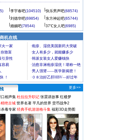
5)
李宇春吧
(104510)
快乐男声吧
(68574)
刘德华吧
(69854)
东方神起吧
(65744)
婚姻吧
(78544)
37℃女人吧
(6985)
商机在线
更多>>
对口相声集
杜拉拉升职记
张震讲故事
红楼梦
-精绝古城
世界名著
平凡的世界
货币战争2
毒杀毒专家
经典手机游游格斗集
福彩3D走势图