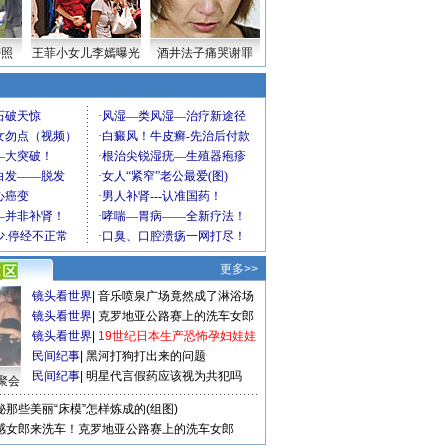
密照
王菲小女儿李嫣曝光
酒井法子痛哭谢罪
更多>>
镜头看世界
|
音乐喷泉广场竟然成了淋浴场
镜头看世界
|
克罗地亚公路赛上的洗车女郎
镜头看世界
|
19世纪日本生产恐怖孕妇娃娃
民间纪事
|
黑河打狗打出来的问题
民间纪事
|
明星代言假药应该视为共犯吗
聚会
秘那些美丽“床模”怎样炼成的(组图)
感女郎来洗车！克罗地亚公路赛上的洗车女郎