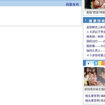
我要发布
新版“西游”绝
健 康 指 南
抓拍黑丝袜主题
镜头看世界
|
揭
镜头看世界
|
性