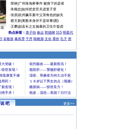
·
荣林
|
广州珠海桥事件:被推下的是谁
·
朱顺忠
|
如何把贪官关进笼子里
·
张原
|
杭州飙车案中父亲角色的缺失
·
蔡天新
|
奥数本身并不是坏事(图)
·
王攀
|
副县长之女施暴的卫生巾疑虑
车底
热点标签：
章子怡
春运
郭德纲
315
明星代
烈
吴敬琏
暴风雪
于丹
陈晓旭
文化
票价
孔子
房
说 吧
更多>>