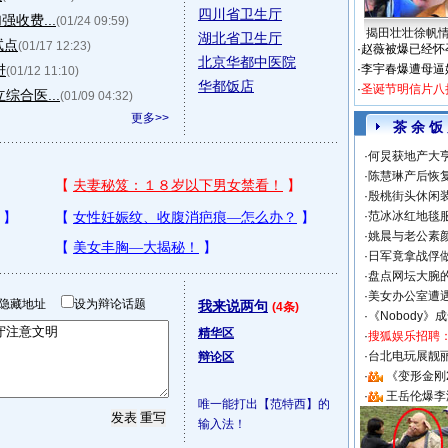
四川省卫生厅
收费...
(01/24 09:59)
揭田壮壮徐帆
湖北省卫生厅
试点
(01/17 12:23)
·
赵薇被爆已经怀
北京华都中医院
进
·
李宇春爆遭母逼
(01/12 11:10)
华都饭店
·
圣诞节明信片八
合医...
(01/09 04:32)
更多>>
茶 余 饭
·
何炅获地产大亨
·
陈慧琳产后恢复
·
殷桃街头休闲装
·
范冰冰红地毯
·
姚晨与老公素
·
日军竟拿战俘
·
盘点网坛大腕
·
美女办公室遭
隐藏地址
设为辩论话题
我来说两句
(4条)
·
《Nobody》
精华区
·
搜狐娱乐招聘
·
台北电玩展靓丽S
辩论区
·
《变形金刚
·
王岳伦爆李
唯一能打出【范特西】的
输入法！