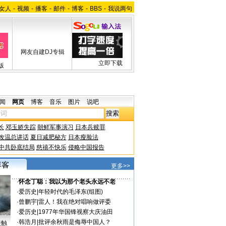
女人
-
视频
-
播客
-
邮件
-
博客
-
BBS
-
我说两句
网友自建DJ专辑
立即下载
版
闻
网页
博客
音乐
图片
说吧
长
邓玉娇失踪
朝鲜军事演习
日本兵赎罪
改温总讲话
夏日减肥秘方
日本瘦脸法
中共卧底结局
慈禧不快乐
侵略中国报告
更多>>
·
怀念丁聪：我以为那个老头永远不老
·
爱历史
|
年轻时代的毛泽东(组图)
·
曾鹏宇
|
雷人！我在绝对唱响做评委
·
爱历史
|
1977年华国锋视察大庆油田
·
韩浩月
|
批评余秋雨是侮辱中国人？
接触