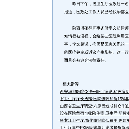
昨日下午，省卫生厅医政处一名工
报道，医政处工作人员已经找华都医
陕西博硕律师事务所李文超律师认
知情权被漠视，会给某些医院利用医
事，李文超说，病历是医患关系的一
的医疗鉴定或诉讼产生影响。这一行
而且会被追究法律责任。
相关新闻
·
西安华都医院免挂号吸引病患 私改病
·
省卫生厅厅长透露:医院进药加价15%拟
·
山西省卫生厅调查:六原因造成群众“怕
·
没在医院留宿也收陪伴费 卫生厅:新标
·
黑龙江卫生厅:简化路径降低费用 创建
·
卫生厅集中PK医院账单让患者择价就