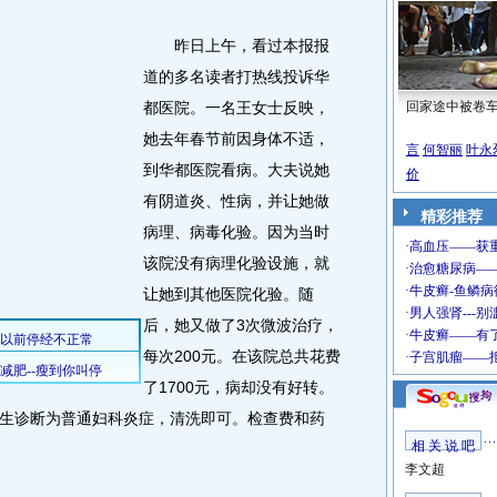
昨日上午，看过本报报
道的多名读者打热线投诉华
都医院。一名王女士反映，
回家途中被卷
她去年春节前因身体不适，
言
何智丽
叶永
到华都医院看病。大夫说她
价
有阴道炎、性病，并让她做
精彩推荐
病理、病毒化验。因为当时
该院没有病理化验设施，就
让她到其他医院化验。随
后，她又做了3次微波治疗，
每次200元。在该院总共花费
了1700元，病却没有好转。
生诊断为普通妇科炎症，清洗即可。检查费和药
相 关 说 吧
李文超