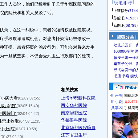
说 吧 排 行
作人员说，他们已经看到了关于华都医院问题的
上证指数
(7744
院的院长和相关人员谈了话。
苏醒吧
(41523)
贴图吧
(68789)
为，在这一纠纷中，患者的知情权被医院漠视。
搜狐分类
|
疗手段欺诈造成机会。对患者怀疑病历被修改一
种证据。患者怀疑的涂改行为，可能会对将来发生
为一旦被查实，不仅会受到卫生行政部门的处罚，
相关搜索
·
听评书
|
郭德纲
历小病大看
上海华都眼科医院
(02/09 07:55)
·
听小说
|
鬼吹灯1
西安华都医院
取消(图)
(02/05 16:40)
·
共享区
|
手机病
南京华都医院
进医院门”
(02/04 04:22)
华都眼科医院
准禁止收取
(04/07 11:35)
北京华都医院糖尿
平民医院
(02/07 19:59)
江苏省卫生厅
医
(01/27 02:40)