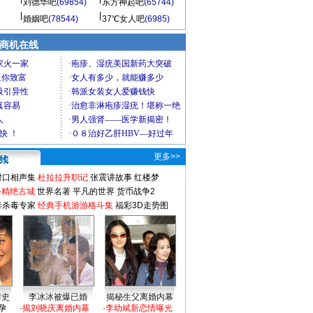
刘德华吧
(69854)
东方神起吧
(65744)
婚姻吧
(78544)
37℃女人吧
(6985)
商机在线
更多>>
对口相声集
杜拉拉升职记
张震讲故事
红楼梦
-精绝古城
世界名著
平凡的世界
货币战争2
毒杀毒专家
经典手机游游格斗集
福彩3D走势图
情史
李冰冰被爆已婚
揭秘生父离婚内幕
孕
·
揭刘晓庆离婚内幕
·
李幼斌新恋情曝光