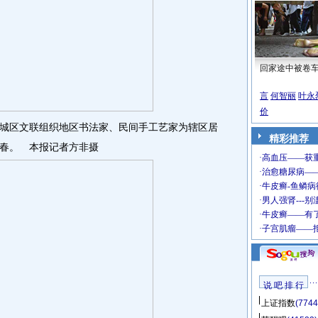
回家途中被卷
言
何智丽
叶永
价
区文联组织地区书法家、民间手工艺家为辖区居
精彩推荐
春。 本报记者方非摄
说 吧 排 行
上证指数
(7744