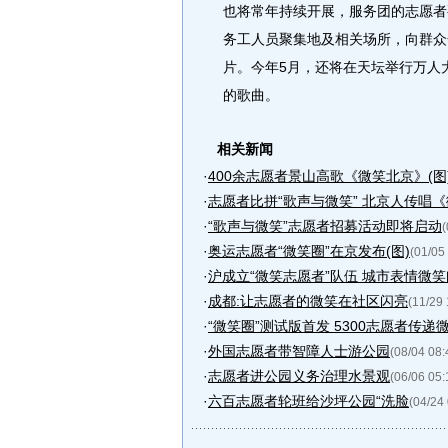
也将常年持续开展，服务团的志愿者
务工人员聚集地及相关场所，向群众
片。今年5月，还将在天坛举行万人
的歌曲。
相关新闻
·
400余志愿者景山高歌《微笑北京》(图
·
志愿者比拼“歌声与微笑” 北京人传唱《微
·
“歌声与微笑”志愿者招募活动即将启动
(
·
奥运志愿者“微笑圈”在京发布(图)
(01/05
·
沪成立“微笑志愿者”队伍 城市表情微
·
成都:让志愿者的微笑在社区闪亮
(11/29 
·
“微笑圈”测试版首发 5300志愿者传递微
·
外国志愿者带智障人士游公园
(08/04 08:
·
志愿者进公园义务治理水景观
(06/06 05:
·
六百志愿者轮班给沙坪公园“洗脸
(04/24