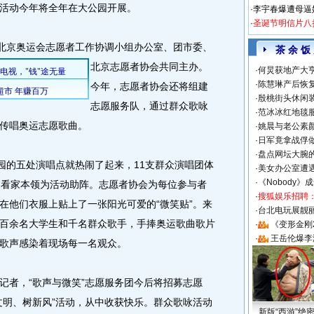
活动今年将全年在大公园开展。
·
李宇春爆遭母逼
·
圣诞节明信片八
北京奥运会志愿者工作协调小组办公室、团市委、
茶 余 饭
北京志愿者协会共同主办。
·
何炅获地产大亨
·
陈慧琳产后恢复
今年，志愿者协会还将组建
·
殷桃街头休闲装
志愿服务队，通过群众歌咏
·
范冰冰红地毯
传唱奥运志愿歌曲。
·
姚晨与老公素
·
日军竟拿战俘
·
盘点网坛大腕
的五处演唱点就热闹了起来，11支群众演唱团体
·
美女办公室遭
·
《Nobody》
的看家本领为活动助阵。志愿者协会为每位参与者
·
搜狐娱乐招聘
在他们衣服上贴上了一张阳光可爱的“微笑贴”。来
·
台北电玩展靓丽S
百余名大学生和千名群众歌手，手捧奥运歌曲歌片
·
《变形金刚
·
王岳伦爆李
歌声感染着现场每一名观众。
者，“歌声与微笑”志愿服务团今后将招募志愿
文明、树新风”活动，从中收获快乐。群众歌咏活动
新版“西游”绝