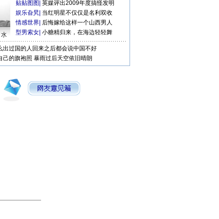
贴贴图图
|
英媒评出2009年度搞怪发明
娱乐旮旯
|
当红明星不仅仅是名利双收
情感世界
|
后悔嫁给这样一个山西男人
型男索女
|
小糖精归来，在海边轻轻舞
口水
么出过国的人回来之后都会说中国不好
自己的旗袍照
暴雨过后天空依旧晴朗