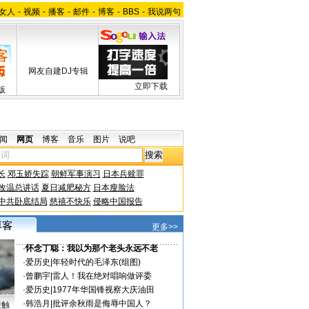
女人
-
视频
-
播客
-
邮件
-
博客
-
BBS
-
我说两句
网友自建DJ专辑
立即下载
版
闻
网页
博客
音乐
图片
说吧
长
邓玉娇失踪
朝鲜军事演习
日本兵赎罪
改温总讲话
夏日减肥秘方
日本瘦脸法
中共卧底结局
慈禧不快乐
侵略中国报告
更多>>
·
怀念丁聪：我以为那个老头永远不老
·
爱历史
|
年轻时代的毛泽东(组图)
·
曾鹏宇
|
雷人！我在绝对唱响做评委
·
爱历史
|
1977年华国锋视察大庆油田
·
韩浩月
|
批评余秋雨是侮辱中国人？
接触