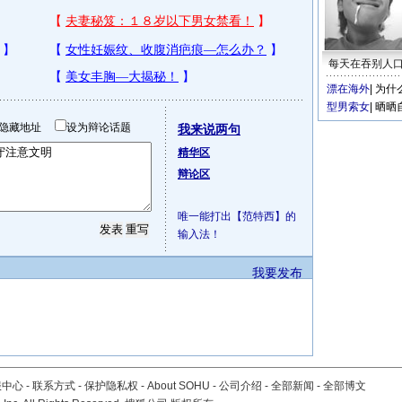
每天在吞别人
漂在海外
|
为什
型男索女
|
晒晒
隐藏地址
设为辩论话题
我来说两句
精华区
辩论区
唯一能打出【范特西】的
输入法！
我要发布
服中心
-
联系方式
-
保护隐私权
-
About SOHU
-
公司介绍
-
全部新闻
-
全部博文