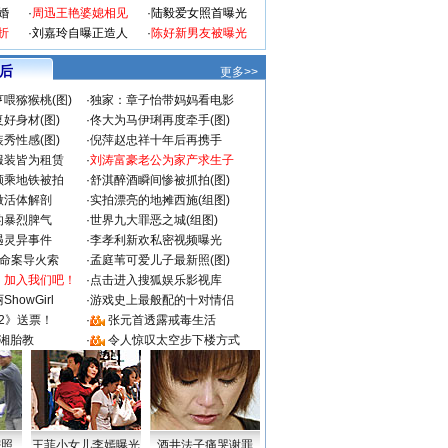
婚
·
周迅王艳婆媳相见
·
陆毅爱女照首曝光
折
·
刘嘉玲自曝正造人
·
陈好新男友被曝光
 后
更多>>
喂猕猴桃(图)
·
独家：章子怡带妈妈看电影
好身材(图)
·
佟大为马伊琍再度牵手(图)
秀性感(图)
·
倪萍赵忠祥十年后再携手
服装皆为租赁
·
刘涛富豪老公为家产求生子
颜乘地铁被拍
·
舒淇醉酒瞬间惨被抓拍(图)
做活体解剖
·
实拍漂亮的地摊西施(组图)
的暴烈脾气
·
世界九大罪恶之城(组图)
遇灵异事件
·
李孝利新欢私密视频曝光
成命案导火索
·
孟庭苇可爱儿子最新照(图)
：加入我们吧！
·
点击进入搜狐娱乐影视库
howGirl
·
游戏史上最般配的十对情侣
2》送票！
·
张元首透露戒毒生活
湘胎教
·
令人惊叹太空步下楼方式
密照
王菲小女儿李嫣曝光
酒井法子痛哭谢罪