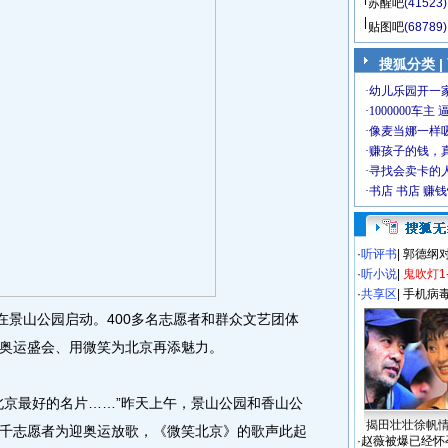
苏醒吧
(41523)
贴图吧
(68789)
搜狐分类
|
·
听评书
|
郭德纲
·
听小说
|
鬼吹灯1
·
共享区
|
手机病
景山公园启动。400多名志愿者和群众文艺团体
奥运盛会、用微笑为北京再添魅力。
京最好的名片……”昨天上午，景山公园和香山公
揭田壮壮徐帆
千志愿者为迎奥运放歌，《微笑北京》的歌声此起
·
赵薇被爆已经怀