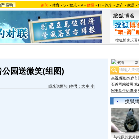
地产
搜狗
新闻
-
体育
-
S
-
娱乐
-
V
-
财经
-
IT
-
汽车
-
房产
-
家居
-
搜狐博客玩弄
新
公园送微笑(组图)
央视质疑29岁市
石首网站被黑
篡
[
我来说两句
] [字号：
大
中
小
]
宋美龄牛奶洗澡
与松鼠的意外