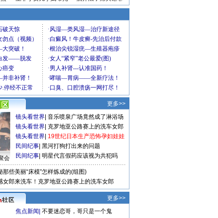
更多>>
镜头看世界
|
音乐喷泉广场竟然成了淋浴场
镜头看世界
|
克罗地亚公路赛上的洗车女郎
镜头看世界
|
19世纪日本生产恐怖孕妇娃娃
民间纪事
|
黑河打狗打出来的问题
民间纪事
|
明星代言假药应该视为共犯吗
聚会
秘那些美丽“床模”怎样炼成的(组图)
感女郎来洗车！克罗地亚公路赛上的洗车女郎
更多>>
焦点新闻
|
不要迷恋哥，哥只是一个鬼