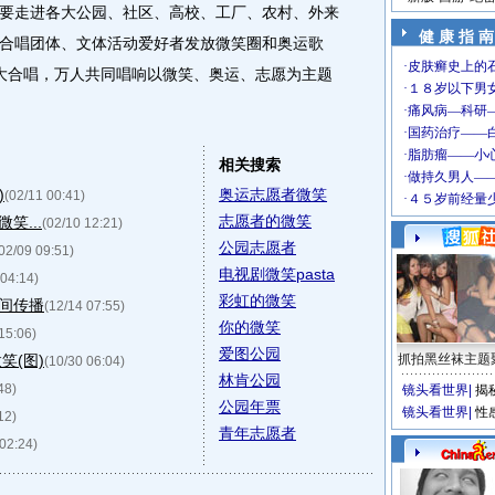
要走进各大公园、社区、高校、工厂、农村、外来
健 康 指 南
合唱团体、文体活动爱好者发放微笑圈和奥运歌
大合唱，万人共同唱响以微笑、奥运、志愿为主题
相关搜索
)
奥运志愿者微笑
(02/11 00:41)
志愿者的微笑
笑...
(02/10 12:21)
公园志愿者
02/09 09:51)
电视剧微笑pasta
 04:14)
彩虹的微笑
笑间传播
(12/14 07:55)
你的微笑
15:06)
爱图公园
笑(图)
抓拍黑丝袜主题
(10/30 06:04)
林肯公园
48)
镜头看世界
|
揭
公园年票
镜头看世界
|
性
12)
青年志愿者
 02:24)