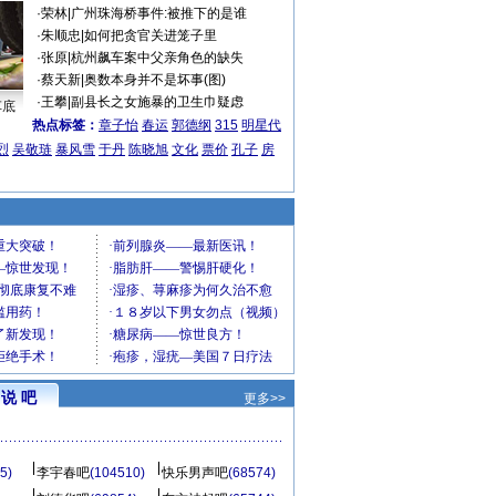
·
荣林
|
广州珠海桥事件:被推下的是谁
·
朱顺忠
|
如何把贪官关进笼子里
·
张原
|
杭州飙车案中父亲角色的缺失
·
蔡天新
|
奥数本身并不是坏事(图)
·
王攀
|
副县长之女施暴的卫生巾疑虑
车底
热点标签：
章子怡
春运
郭德纲
315
明星代
烈
吴敬琏
暴风雪
于丹
陈晓旭
文化
票价
孔子
房
说 吧
更多>>
5)
李宇春吧
(104510)
快乐男声吧
(68574)