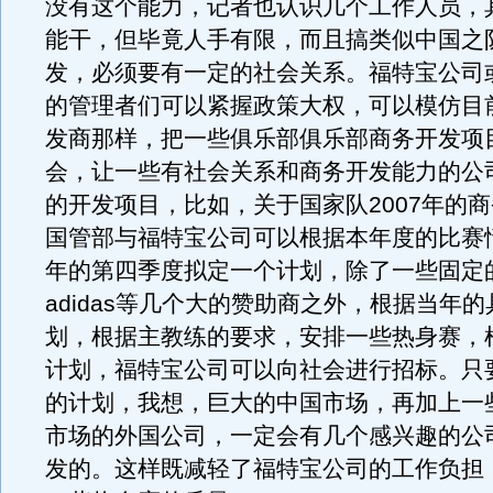
没有这个能力，记者也认识几个工作人员，
能干，但毕竟人手有限，而且搞类似中国之
发，必须要有一定的社会关系。福特宝公司
的管理者们可以紧握政策大权，可以模仿目
发商那样，把一些俱乐部俱乐部商务开发项
会，让一些有社会关系和商务开发能力的公
的开发项目，比如，关于国家队2007年的
国管部与福特宝公司可以根据本年度的比赛情
年的第四季度拟定一个计划，除了一些固定
adidas等几个大的赞助商之外，根据当年
划，根据主教练的要求，安排一些热身赛，
计划，福特宝公司可以向社会进行招标。只
的计划，我想，巨大的中国市场，再加上一
市场的外国公司，一定会有几个感兴趣的公
发的。这样既减轻了福特宝公司的工作负担