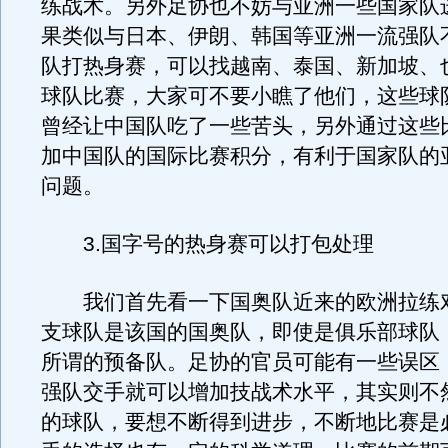
练战术。另外足协也不妨与亚洲一些国家队
果类似与日本、伊朗、韩国等亚洲一流强队
队打热身赛，可以找越南、泰国、新加坡、
球队比赛，大家可不要小瞧了他们，这些球
曾经让中国队吃了一些苦头，另外通过这些
加中国队的国际比赛积分，有利于国家队的
问题。
3.国字号的热身赛可以打包处理
我们首先看一下国奥队近来的欧洲拉练
支球队是该国的国奥队，即使是俱乐部球队
所谓的预备队。足协的官员可能有一些误区
强队交手就可以增加技战术水平，其实则不
的球队，要想不断得到进步，不断地比赛是