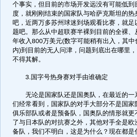
个事实，但目前的市场开发远没有可能低到
度，就刚刚结束的国家队与哈萨克斯坦的热
吧，近两万多苏州球迷到场观看比赛，就足
题吧。那么从中超联赛半裸到目前的全裸、
年收入800万美元(数字可能稍有出入，其
内)到目前的无人问津，问题到底出在哪里
不得其解。
3.国字号热身赛对手由谁确定
无论是国家队还是国奥队，在最近的一
们经常看到，国家队的对手大部分不是国家
俱乐部队或者是预备队，国奥队的情形就更
了与日本队的对抗赛之外，其他对手全是欧
备队，我们不明白，这是为什么？现在都是