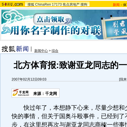
搜狐
ChinaRen
17173
焦点房地产
搜狗
新闻
-
体
新闻中心
>
综合
北方体育报:致谢亚龙同志的
2007年02月12日09:03
[
我来
来源：千龙网
快过年了，本想静下心来，尽量少想和
快的事情，但关于国奥斗殴事件，已经到了
步，在这里想再次与谢亚龙同志商榷一些事