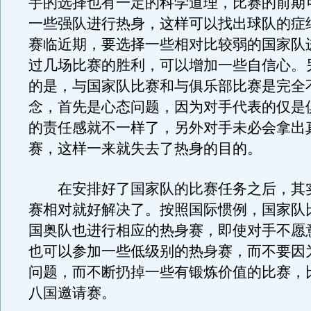
手的选择也有一定的科学道理，比赛的前期
一些强队进行热身，这样可以找出球队的症
赛临近期，要选择一些相对比较弱的国家队
过几场比赛的胜利，可以增加一些自信心。
的是，与国家队比赛和与俱乐部比赛是完全
念，首先是心态问题，因为对手代表的仅是
的责任感就不一样了，另外对手未必会拿出
赛，这样一来就失去了热身的目的。
在安排好了国家队的比赛任务之后，其
赛相对就好解决了。按照国际惯例，国家队
国奥队也进行相应的热身赛，即使对手不愿
也可以参加一些低级别的热身赛，而不要因
问题，而不断扔掉一些有锻炼价值的比赛，
八国邀请赛。