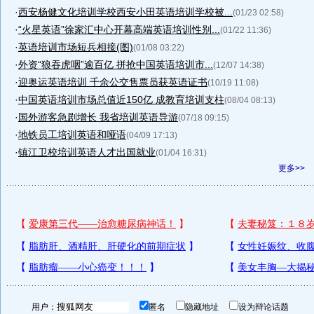
·
西安杨健文化培训学校西安小田英语培训学校被...
(01/23 02:58)
·
“火星英语”徐家汇中心开幕高端英语培训性别...
(01/22 11:36)
·
英语培训市场短兵相接(图)
(01/08 03:22)
·
外资“狼吞虎咽”逾百亿 拼抢中国英语培训市...
(12/07 14:38)
·
迎奥运英语培训 千余公交售票员获英语证书
(10/19 11:08)
·
中国英语培训市场总值近150亿 成教育培训支柱
(08/04 08:13)
·
国外游客急剧增长 我省培训英语导游
(07/18 09:15)
·
地铁员工培训英语和哑语
(04/09 17:13)
·
镇江卫校培训英语人才出国就业
(01/04 16:31)
更多>>
用户：
匿名
隐藏地址
设为辩论话题