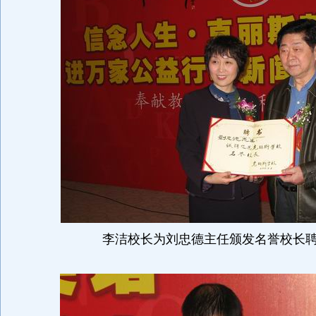
李洁校长为刘忠德主任颁发名誉校长