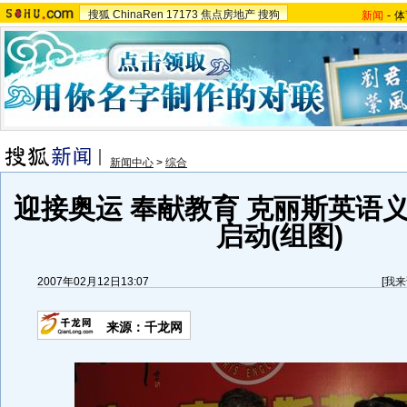
搜狐
ChinaRen
17173
焦点房地产
搜狗
新闻
-
体
新闻中心
>
综合
迎接奥运 奉献教育 克丽斯英语
启动(组图)
2007年02月12日13:07
[
我来
来源：千龙网