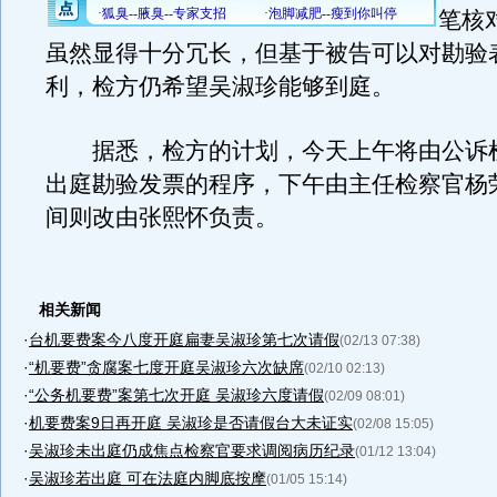
笔核
虽然显得十分冗长，但基于被告可以对勘验
利，检方仍希望吴淑珍能够到庭。
据悉，检方的计划，今天上午将由公诉
出庭勘验发票的程序，下午由主任检察官杨
间则改由张熙怀负责。
相关新闻
·
台机要费案今八度开庭扁妻吴淑珍第七次请假
(02/13 07:38)
·
“机要费”贪腐案七度开庭吴淑珍六次缺席
(02/10 02:13)
·
“公务机要费”案第七次开庭 吴淑珍六度请假
(02/09 08:01)
·
机要费案9日再开庭 吴淑珍是否请假台大未证实
(02/08 15:05)
·
吴淑珍未出庭仍成焦点检察官要求调阅病历纪录
(01/12 13:04)
·
吴淑珍若出庭 可在法庭内脚底按摩
(01/05 15:14)