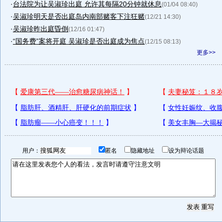
·
台法院为让吴淑珍出庭 允许其每隔20分钟就休息
(01/04 08:40)
·
吴淑珍明天是否出庭岛内南部赌客下注狂赌
(12/21 14:30)
·
吴淑珍昨出庭昏倒
(12/16 01:47)
·
“国务费”案将开庭 吴淑珍是否出庭成为焦点
(12/15 08:13)
更多>>
用户：
匿名
隐藏地址
设为辩论话题