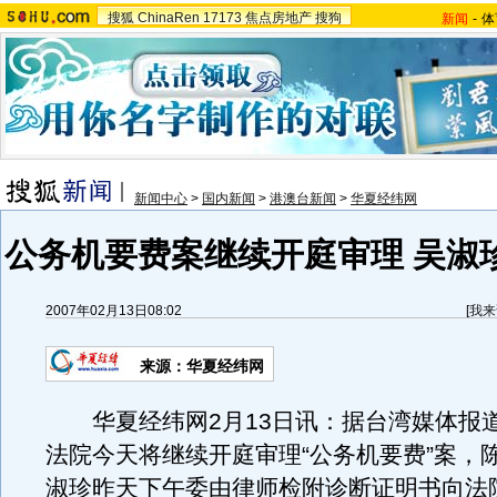
搜狐
ChinaRen
17173
焦点房地产
搜狗
新闻
-
体
新闻中心
>
国内新闻
>
港澳台新闻
>
华夏经纬网
公务机要费案继续开庭审理 吴淑
2007年02月13日08:02
[
我来
来源：华夏经纬网
华夏经纬网2月13日讯：据台湾媒体报
法院今天将继续开庭审理“公务机要费”案，
淑珍昨天下午委由律师检附诊断证明书向法