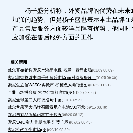
杨子盛分析称，外资品牌的优势在未来1
加强的趋势。但是杨子盛也表示本土品牌在
产品售后服务方面较洋品牌有优势，他同时
应加强在售后服务方面的工作。
相关新闻
·
戴尔开始销售索尼产液晶电视 拓展消费品市场
(02/09 08:09)
·
索尼华纳抢滩中国手机音乐市场 面对盗版很谨...
(01/25 09:30)
·
索尼爱立信W550c再掀市场“橙色风暴”(组图)
(01/22 11:21)
·
万通市场揪盗版 索尼公司打官司(图)
(12/27 23:25)
·
索尼全球第二大市场指向中国
(11/10 05:31)
·
戴尔苹果两大品牌召回索尼产电池590万块
(09/15 08:48)
·
索尼自有品牌笔记本在美起火
(08/29 06:12)
·
索尼VAIO发力暑期市场(消费广场)
(07/02 06:43)
·
索尼抢占学生市场(图)
(06/10 05:20)