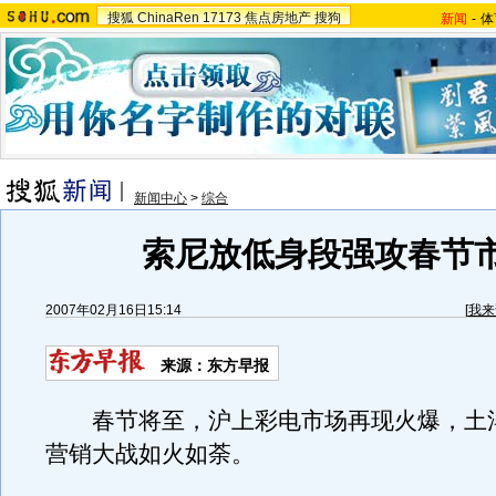
搜狐
ChinaRen
17173
焦点房地产
搜狗
新闻
-
体
新闻中心
>
综合
索尼放低身段强攻春节
2007年02月16日15:14
[
我来
来源：东方早报
春节将至，沪上彩电市场再现火爆，土
营销大战如火如荼。