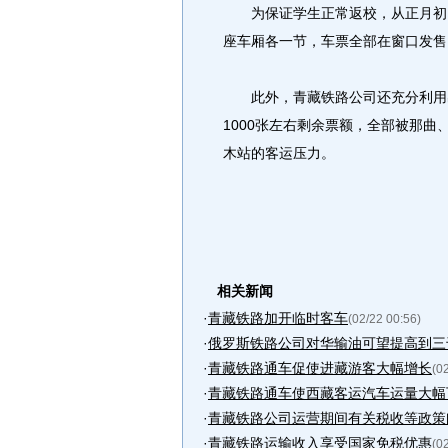
为保证学生正常返校，从正月初四
座车厢各一节，车票全部在窗口发售
此外，青藏铁路公司还充分利用出
1000张左右剩余票额，全部被那
木站的客运压力。
相关新闻
·
青藏铁路加开临时客车
(02/22 00:56)
·
俄罗斯铁路公司对华输油可望提高到三
·
青藏铁路通车促使进藏游客大幅增长
(0
·
青藏铁路通车使西藏客运汽车运量大幅
·
青藏铁路公司运营期间有关税收等政策
·
青藏铁路运输收入享受国家免税优惠
(0