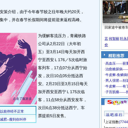
策介绍，由于今年春节较之往年晚大约20天，
集中，并在春节长假期间将提前迎来返程高峰。
回家途中被卷
为缓解客流压力，青藏铁路
言
何智丽
叶永
公司从2月22日（大年初
价
五）至3月14日每天加开西
精彩推荐
宁至西安Ｌ176／5次临时旅
客列车，17点07分从西宁始
发，次日10点05分抵达西
安。2月23日至3月15日每天
加开西安至西宁Ｌ175次临
客，11点58分从西安发车，
次日6点38分抵达西宁。车
说 吧 排 行
票提前5日发售。
上证指数
(7744