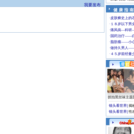
我要发布
健 康 指 南
抓拍黑丝袜主题
镜头看世界
|
揭
镜头看世界
|
性