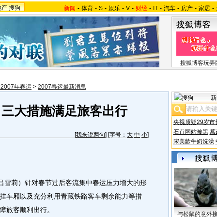
地产
搜狗
新闻
-
体育
-
S
-
娱乐
-
V
-
财经
-
IT
-
汽车
-
房产
-
家居
-
搜狐博客玩弄
2007年春运
>
2007春运最新消息
新
：三大措施满足旅客出行
央视质疑29岁市
石首网站被黑
篡
[
我来说两句
] [字号：
大
中
小
]
宋美龄牛奶洗澡
吕雪莉）针对春节过后客流集中春运压力增大的形
挂车厢以及充分利用青藏铁路客车剩余能力等措
障旅客顺利出行。
与松鼠的意外