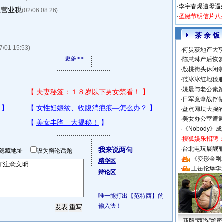
·
李宇春爆遭母逼
征营业税
(02/06 08:26)
·
圣诞节明信片八
)
茶 余 饭
)
7/01 15:53)
·
何炅获地产大亨
更多>>
·
陈慧琳产后恢复
·
殷桃街头休闲装
·
范冰冰红地毯
·
姚晨与老公素
·
日军竟拿战俘
·
盘点网坛大腕
·
美女办公室遭
·
《Nobody》
·
搜狐娱乐招聘
·
台北电玩展靓丽S
我来说两句
隐藏地址
设为辩论话题
·
《变形金刚
精华区
·
王岳伦爆李
辩论区
唯一能打出【范特西】的
输入法！
新版“西游”绝