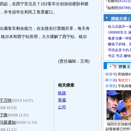
苏醒吧
(41523)
起，在西宁至北京Ｔ152客车分别加挂硬卧和硬
贴图吧
(68789)
，并专设学生和民工售票窗口。
搜狐分类
|
藏客车剩余能力，在全路实行票额共享，每天有
曲、格尔木和西宁站所用，大大缓解了西宁站、格尔
(责任编辑：王伟)
·
听评书
|
郭德纲
·
听小说
|
鬼吹灯1
相关搜索
·
共享区
|
手机病
铁路
青藏
千万吨
(02/14 14:07)
公司
2/08 16:53)
下降
(02/08 11:01)
问题通知
(02/06 11:14)
揭田壮壮徐帆
·
赵薇被爆已经怀
2/06 11:11)