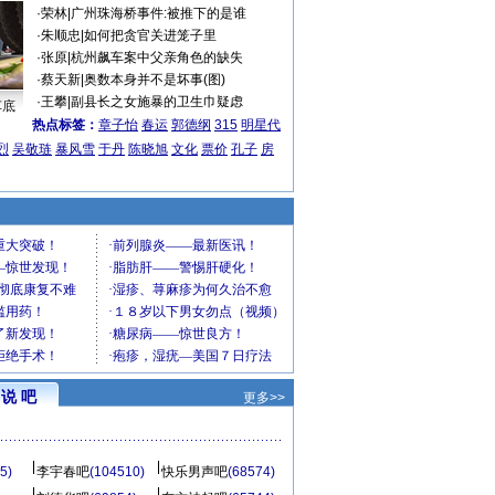
·
荣林
|
广州珠海桥事件:被推下的是谁
·
朱顺忠
|
如何把贪官关进笼子里
·
张原
|
杭州飙车案中父亲角色的缺失
·
蔡天新
|
奥数本身并不是坏事(图)
·
王攀
|
副县长之女施暴的卫生巾疑虑
车底
热点标签：
章子怡
春运
郭德纲
315
明星代
烈
吴敬琏
暴风雪
于丹
陈晓旭
文化
票价
孔子
房
说 吧
更多>>
5)
李宇春吧
(104510)
快乐男声吧
(68574)