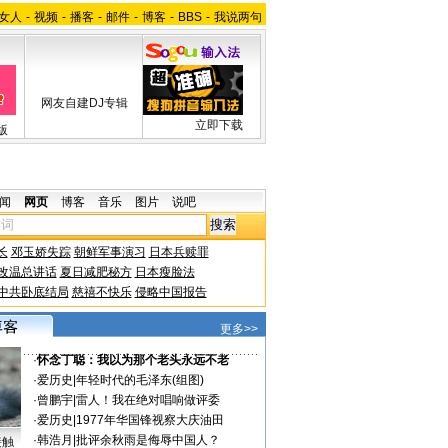
女人
-
视频
-
播客
-
邮件
-
博客
-
BBS
-
我说两句
网友自建DJ专辑
立即下载
版
闻
网页
博客
音乐
图片
说吧
长
邓玉娇失踪
朝鲜军事演习
日本兵赎罪
改温总讲话
夏日减肥秘方
日本瘦脸法
中共卧底结局
慈禧不快乐
侵略中国报告
更多>>
·
怀念丁聪：我以为那个老头永远不老
·
爱历史
|
年轻时代的毛泽东(组图)
·
曾鹏宇
|
雷人！我在绝对唱响做评委
·
爱历史
|
1977年华国锋视察大庆油田
·
韩浩月
|
批评余秋雨是侮辱中国人？
接触