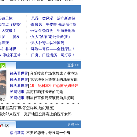
更多>>
镜头看世界
|
音乐喷泉广场竟然成了淋浴场
镜头看世界
|
克罗地亚公路赛上的洗车女郎
镜头看世界
|
19世纪日本生产恐怖孕妇娃娃
民间纪事
|
黑河打狗打出来的问题
民间纪事
|
明星代言假药应该视为共犯吗
聚会
秘那些美丽“床模”怎样炼成的(组图)
感女郎来洗车！克罗地亚公路赛上的洗车女郎
更多>>
焦点新闻
|
不要迷恋哥，哥只是一个鬼