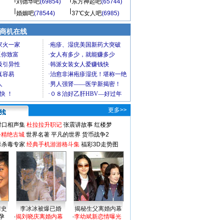
刘德华吧
(69854)
东方神起吧
(65744)
婚姻吧
(78544)
37℃女人吧
(6985)
商机在线
更多>>
对口相声集
杜拉拉升职记
张震讲故事
红楼梦
-精绝古城
世界名著
平凡的世界
货币战争2
毒杀毒专家
经典手机游游格斗集
福彩3D走势图
情史
李冰冰被爆已婚
揭秘生父离婚内幕
孕
·
揭刘晓庆离婚内幕
·
李幼斌新恋情曝光