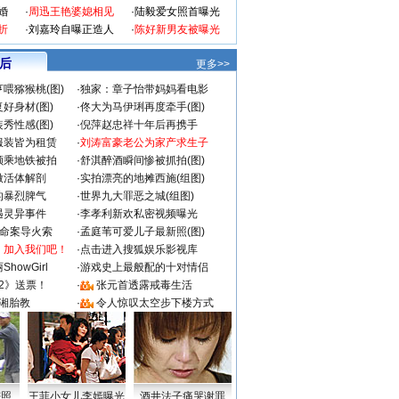
婚
·
周迅王艳婆媳相见
·
陆毅爱女照首曝光
折
·
刘嘉玲自曝正造人
·
陈好新男友被曝光
 后
更多>>
喂猕猴桃(图)
·
独家：章子怡带妈妈看电影
好身材(图)
·
佟大为马伊琍再度牵手(图)
秀性感(图)
·
倪萍赵忠祥十年后再携手
服装皆为租赁
·
刘涛富豪老公为家产求生子
颜乘地铁被拍
·
舒淇醉酒瞬间惨被抓拍(图)
做活体解剖
·
实拍漂亮的地摊西施(组图)
的暴烈脾气
·
世界九大罪恶之城(组图)
遇灵异事件
·
李孝利新欢私密视频曝光
成命案导火索
·
孟庭苇可爱儿子最新照(图)
：加入我们吧！
·
点击进入搜狐娱乐影视库
howGirl
·
游戏史上最般配的十对情侣
2》送票！
·
张元首透露戒毒生活
湘胎教
·
令人惊叹太空步下楼方式
密照
王菲小女儿李嫣曝光
酒井法子痛哭谢罪