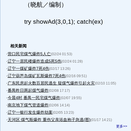
（晓航／编制）
try showAd(3,0,1); catch(ex)
相关新闻
·
营口民宅煤气爆炸5人亡
(02/24 01:53)
·
辽宁一居民楼爆炸造成5死5伤
(02/24 01:28)
·
辽宁一煤矿爆炸7死4伤
(02/17 13:26)
·
辽宁葫芦岛煤矿瓦斯爆炸7死4伤
(02/16 09:51)
·
广东民房起火数百居民逃生 疑煤气爆炸引起火灾
(02/10 11:05)
·
番禺昨日两起煤气爆炸
(02/08 17:17)
·
今晨4时,番禺一民宅煤气爆炸
(02/07 19:55)
·
南京地下煤气管道爆炸
(02/06 14:14)
·
辽宁一银行发生爆炸劫案
(02/05 13:23)
·
天河区:煤气瓶爆炸 重伤父亲浴血抱子急逃(图)
(01/17 14:21)
更多>>