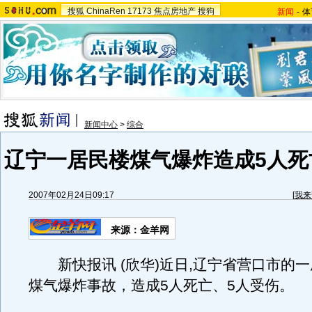
搜狐
ChinaRen
17173
焦点房地产
搜狗
新闻
-
体
新闻中心
>
综合
辽宁一居民楼煤气爆炸造成5人死
2007年02月24日09:17
[
我来
来源：金羊网
新快报讯 (欣华)近日,辽宁省营口市的
煤气爆炸事故，造成5人死亡、5人受伤。