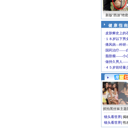
新版“西游”绝
健 康 指 南
抓拍黑丝袜主题
镜头看世界
|
揭
镜头看世界
|
性