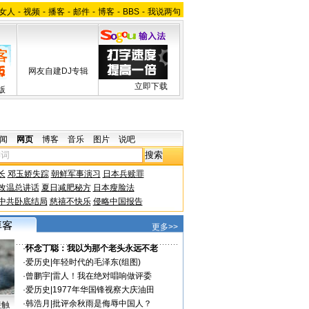
女人
-
视频
-
播客
-
邮件
-
博客
-
BBS
-
我说两句
网友自建DJ专辑
立即下载
版
闻
网页
博客
音乐
图片
说吧
长
邓玉娇失踪
朝鲜军事演习
日本兵赎罪
改温总讲话
夏日减肥秘方
日本瘦脸法
中共卧底结局
慈禧不快乐
侵略中国报告
更多>>
·
怀念丁聪：我以为那个老头永远不老
·
爱历史
|
年轻时代的毛泽东(组图)
·
曾鹏宇
|
雷人！我在绝对唱响做评委
·
爱历史
|
1977年华国锋视察大庆油田
·
韩浩月
|
批评余秋雨是侮辱中国人？
接触