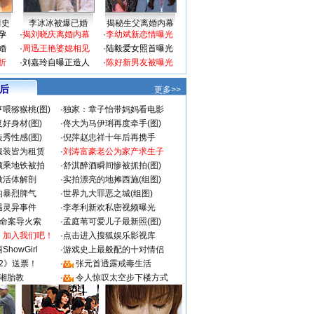
情史
李冰冰被爆已婚
揭秘生父离婚内幕
孕
·
揭刘晓庆离婚内幕
·
李幼斌新恋情曝光
婚
·
周迅王艳婆媳相见
·
陆毅爱女照首曝光
折
·
刘嘉玲自曝正造人
·
陈好新男友被曝光
 后
更多>>
喂猕猴桃(图)
·
独家：章子怡带妈妈看电影
好身材(图)
·
佟大为马伊琍再度牵手(图)
秀性感(图)
·
倪萍赵忠祥十年后再携手
服装皆为租赁
·
刘涛富豪老公为家产求生子
颜乘地铁被拍
·
舒淇醉酒瞬间惨被抓拍(图)
做活体解剖
·
实拍漂亮的地摊西施(组图)
的暴烈脾气
·
世界九大罪恶之城(组图)
遇灵异事件
·
李孝利新欢私密视频曝光
成命案导火索
·
孟庭苇可爱儿子最新照(图)
：加入我们吧！
·
点击进入搜狐娱乐影视库
howGirl
·
游戏史上最般配的十对情侣
2》送票！
·
张元首透露戒毒生活
湘胎教
·
令人惊叹太空步下楼方式