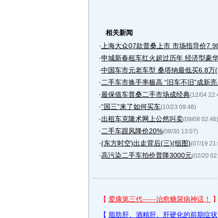
相关新闻
·
上海大众07款普桑上市 市场指导价7.9
·
申城新春租车红火超过历年 经济型豪
·
中国车市元老车型 桑塔纳最低买6.8万(
·
二手车市换手率极高 “旧车不旧”成新亮
·
最保值车普桑二手市场成经典
(12/04 22:
·
“国三”来了如何买车
(10/23 09:48)
·
出租车克隆术网上公然叫卖
(09/08 02:46
·
二手车跟风降价20%
(08/30 13:07)
·
(东方时空)出走背后(三)(组图)
(07/19 21
·
高污染二手车拍价普降3000元
(02/20 02