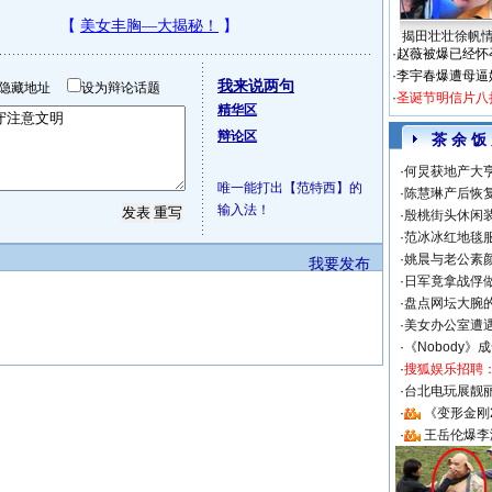
揭田壮壮徐帆
·
赵薇被爆已经怀
·
李宇春爆遭母逼
我来说两句
隐藏地址
设为辩论话题
·
圣诞节明信片八
精华区
辩论区
茶 余 饭
·
何炅获地产大亨
唯一能打出【范特西】的
·
陈慧琳产后恢复
输入法！
·
殷桃街头休闲装
·
范冰冰红地毯
·
姚晨与老公素
我要发布
·
日军竟拿战俘
·
盘点网坛大腕
·
美女办公室遭
·
《Nobody》
·
搜狐娱乐招聘
·
台北电玩展靓丽S
·
《变形金刚
·
王岳伦爆李