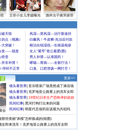
密照
王菲小女儿李嫣曝光
酒井法子痛哭谢罪
更多>>
镜头看世界
|
音乐喷泉广场竟然成了淋浴场
镜头看世界
|
克罗地亚公路赛上的洗车女郎
镜头看世界
|
19世纪日本生产恐怖孕妇娃娃
民间纪事
|
黑河打狗打出来的问题
民间纪事
|
明星代言假药应该视为共犯吗
聚会
秘那些美丽“床模”怎样炼成的(组图)
感女郎来洗车！克罗地亚公路赛上的洗车女郎