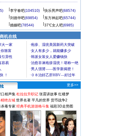
5)
李宇春吧
(104510)
快乐男声吧
(68574)
刘德华吧
(69854)
东方神起吧
(65744)
婚姻吧
(78544)
37℃女人吧
(6985)
商机在线
更多>>
对口相声集
杜拉拉升职记
张震讲故事
红楼梦
-精绝古城
世界名著
平凡的世界
货币战争2
毒杀毒专家
经典手机游游格斗集
福彩3D走势图