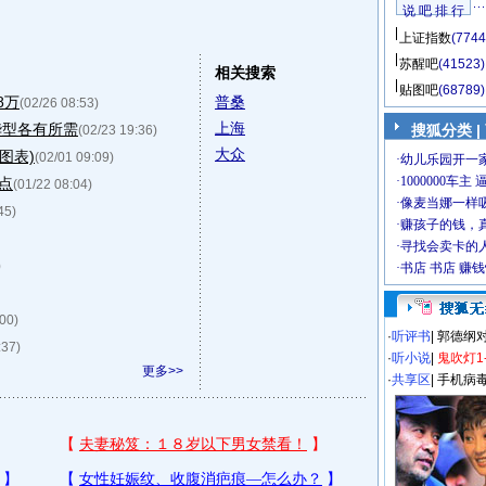
说 吧 排 行
上证指数
(7744
苏醒吧
(41523)
相关搜索
贴图吧
(68789)
8万
普桑
(02/26 08:53)
上海
华型各有所需
搜狐分类
|
(02/23 19:36)
大众
图表)
(02/01 09:09)
点
(01/22 08:04)
45)
)
:00)
·
听评书
|
郭德纲
:37)
·
听小说
|
鬼吹灯1
更多>>
·
共享区
|
手机病