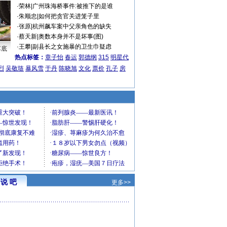
·
荣林
|
广州珠海桥事件:被推下的是谁
·
朱顺忠
|
如何把贪官关进笼子里
·
张原
|
杭州飙车案中父亲角色的缺失
·
蔡天新
|
奥数本身并不是坏事(图)
·
王攀
|
副县长之女施暴的卫生巾疑虑
车底
热点标签：
章子怡
春运
郭德纲
315
明星代
烈
吴敬琏
暴风雪
于丹
陈晓旭
文化
票价
孔子
房
说 吧
更多>>