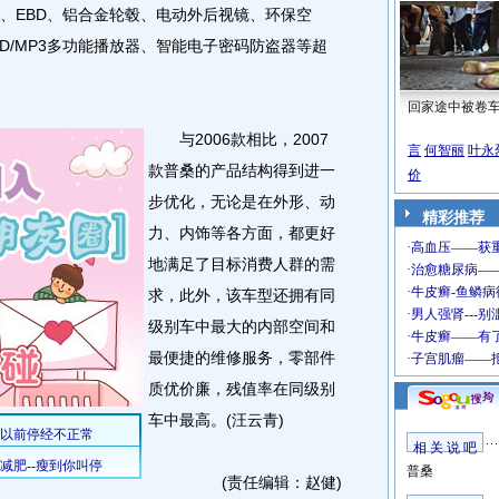
、EBD、铝合金轮毂、电动外后视镜、环保空
D/MP3多功能播放器、智能电子密码防盗器等超
回家途中被卷
与2006款相比，2007
言
何智丽
叶永
款普桑的产品结构得到进一
价
步优化，无论是在外形、动
精彩推荐
力、内饰等各方面，都更好
地满足了目标消费人群的需
求，此外，该车型还拥有同
级别车中最大的内部空间和
最便捷的维修服务，零部件
质优价廉，残值率在同级别
车中最高。(汪云青)
相 关 说 吧
普桑
(责任编辑：赵健)