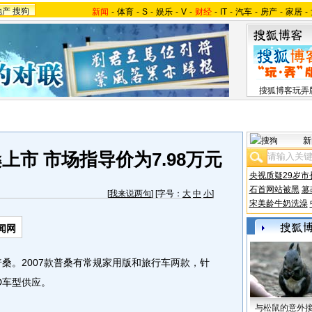
地产
搜狗
新闻
-
体育
-
S
-
娱乐
-
V
-
财经
-
IT
-
汽车
-
房产
-
家居
-
搜狐博客玩弄
新
上市 市场指导价为7.98万元
央视质疑29岁市
石首网站被黑
篡
[
我来说两句
] [字号：
大
中
小
]
宋美龄牛奶洗澡
闻网
桑。2007款普桑有常规家用版和旅行车两款，针
D车型供应。
与松鼠的意外