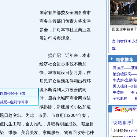
国家有关部委及全国各省市
商务主管部门负责人将来津
参会，并对本市社区商业发
回家途中被卷
展进行考察观摩。
言
何智丽
叶永
价
据介绍，近年来，本市
精彩推荐
经济社会进步步伐不断加
快，城市建设日新月异，在
居民群众生活条件和出行环
境不断得到大力改善的同
时，原有老城区商业网点陆
续拆除，新建居民小区加速
题日趋突出。为此，市委、市政府自2004年始，
说 吧 排 行
点民生工程，全力推动，并取得明显成效。截至目
上证指数
(7744
染、维修、美容美发、家庭服务、物资回收等七种