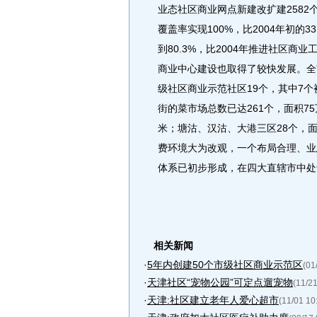
业态社区商业网点新建改扩建2582
覆盖率实现100%，比2004年初的3
到80.3%，比2004年推进社区商
商业中心建设也取得了较快发展。全
级社区商业示范社区19个，其中7个
街的菜市场总数已达261个，面积7
米；塘沽、汉沽、大港三区28个，
费环境大为改观，一个布局合理、业
体系已初步形成，在四大直辖市中处
相关新闻
·
5年内创建50个市级社区商业示范区
(01
·
天津社区“宠物公园”可定点遛宠物
(11/21
·
天津:社区建立老年人爱心超市
(11/01 10