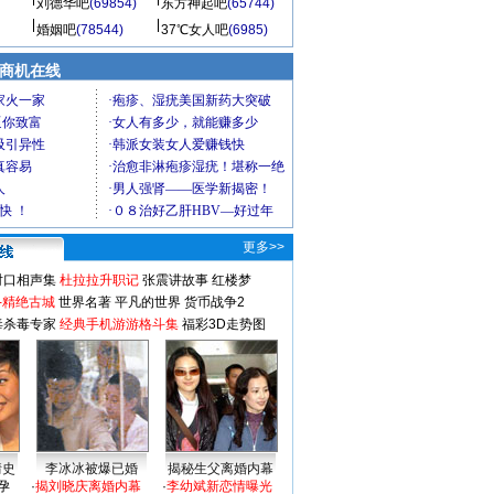
刘德华吧
(69854)
东方神起吧
(65744)
婚姻吧
(78544)
37℃女人吧
(6985)
商机在线
更多>>
对口相声集
杜拉拉升职记
张震讲故事
红楼梦
-精绝古城
世界名著
平凡的世界
货币战争2
毒杀毒专家
经典手机游游格斗集
福彩3D走势图
情史
李冰冰被爆已婚
揭秘生父离婚内幕
孕
·
揭刘晓庆离婚内幕
·
李幼斌新恋情曝光