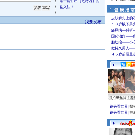
唯一能打出【范特西】的
输入法！
健 康 指 南
我要发布
抓拍黑丝袜主题
镜头看世界
|
揭
镜头看世界
|
性