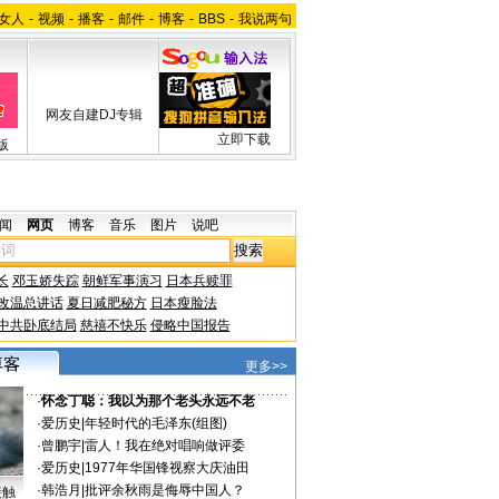
女人
-
视频
-
播客
-
邮件
-
博客
-
BBS
-
我说两句
网友自建DJ专辑
立即下载
版
闻
网页
博客
音乐
图片
说吧
长
邓玉娇失踪
朝鲜军事演习
日本兵赎罪
改温总讲话
夏日减肥秘方
日本瘦脸法
中共卧底结局
慈禧不快乐
侵略中国报告
更多>>
·
怀念丁聪：我以为那个老头永远不老
·
爱历史
|
年轻时代的毛泽东(组图)
·
曾鹏宇
|
雷人！我在绝对唱响做评委
·
爱历史
|
1977年华国锋视察大庆油田
·
韩浩月
|
批评余秋雨是侮辱中国人？
接触