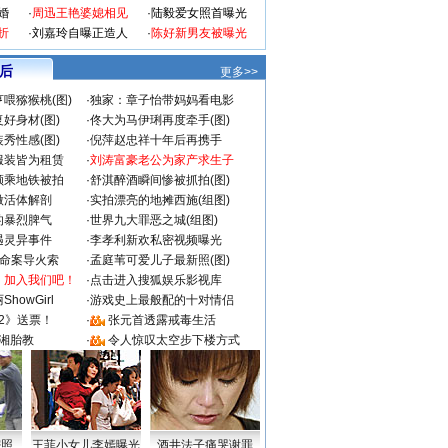
婚
·
周迅王艳婆媳相见
·
陆毅爱女照首曝光
折
·
刘嘉玲自曝正造人
·
陈好新男友被曝光
 后
更多>>
喂猕猴桃(图)
·
独家：章子怡带妈妈看电影
好身材(图)
·
佟大为马伊琍再度牵手(图)
秀性感(图)
·
倪萍赵忠祥十年后再携手
服装皆为租赁
·
刘涛富豪老公为家产求生子
颜乘地铁被拍
·
舒淇醉酒瞬间惨被抓拍(图)
做活体解剖
·
实拍漂亮的地摊西施(组图)
的暴烈脾气
·
世界九大罪恶之城(组图)
遇灵异事件
·
李孝利新欢私密视频曝光
成命案导火索
·
孟庭苇可爱儿子最新照(图)
：加入我们吧！
·
点击进入搜狐娱乐影视库
howGirl
·
游戏史上最般配的十对情侣
2》送票！
·
张元首透露戒毒生活
湘胎教
·
令人惊叹太空步下楼方式
密照
王菲小女儿李嫣曝光
酒井法子痛哭谢罪