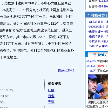
苏醒吧
(41523)
个，总数累计达到10368个。市中心六区社区商业
贴图吧
(68789)
3.5%提高了66.5个百分点；社区商业网点连锁率达
搜狐分类
|
业工作前的6.3%提高了74个百分点。与此同时，社区
市建设、提升和完善社区商业中心121个，培育市
被商务部命名为“全国社区商业示范社区”。进入区
5万平方米。其中市内六区233个，面积64万平方
面积11万平方米。通过三年努力，全市社区居民消
态齐全、管理规范、便利安全的现代社区商业服务
于领先地位。
·
听评书
|
郭德纲
·
听小说
|
鬼吹灯1
[
我来说两句
]
·
共享区
|
手机病
相关搜索
社区
/13 13:12)
商业
 01:03)
天津
:50)
揭田壮壮徐帆
·
赵薇被爆已经怀