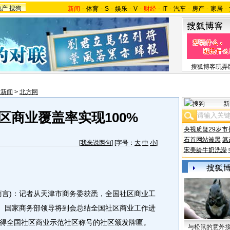
地产
搜狗
新闻
-
体育
-
S
-
娱乐
-
V
-
财经
-
IT
-
汽车
-
房产
-
家居
-
搜狐博客玩弄
津新闻
>
北方网
新
区商业覆盖率实现100%
央视质疑29岁市
石首网站被黑
篡
[
我来说两句
] [字号：
大
中
小
]
宋美龄牛奶洗澡
言)：记者从天津市商务委获悉，全国社区商业工
开。国家商务部领导将到会总结全国社区商业工作进
得全国社区商业示范社区称号的社区颁发牌匾。
与松鼠的意外