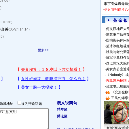
08:06)
·
李宇春爆遭母逼
)
·
圣诞节明信片八
)
茶 余 饭
0 10:36)
待改善
·
何炅获地产大亨
(05/24 14:14)
·
陈慧琳产后恢复
35)
·
殷桃街头休闲装
·
范冰冰红地毯
更多>>
·
姚晨与老公素
·
日军竟拿战俘
·
盘点网坛大腕
·
美女办公室遭
·
《Nobody》
·
搜狐娱乐招聘
·
台北电玩展靓丽S
·
《变形金刚
·
王岳伦爆李
我来说两句
隐藏地址
设为辩论话题
精华区
辩论区
新版“西游”绝