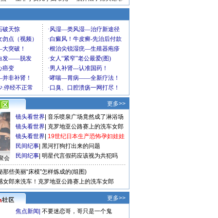
更多>>
镜头看世界
|
音乐喷泉广场竟然成了淋浴场
镜头看世界
|
克罗地亚公路赛上的洗车女郎
镜头看世界
|
19世纪日本生产恐怖孕妇娃娃
民间纪事
|
黑河打狗打出来的问题
民间纪事
|
明星代言假药应该视为共犯吗
聚会
秘那些美丽“床模”怎样炼成的(组图)
感女郎来洗车！克罗地亚公路赛上的洗车女郎
更多>>
焦点新闻
|
不要迷恋哥，哥只是一个鬼