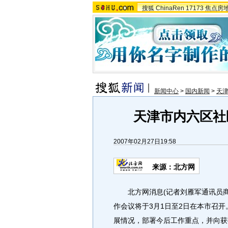
搜狐
ChinaRen
17173
焦点房
新闻中心
>
国内新闻
>
天
天津市内六区社
2007年02月27日19:58
来源：北方网
北方网消息(记者刘雁军通讯员商
作会议将于3月1日至2日在本市召
展情况，部署今后工作重点，并向获