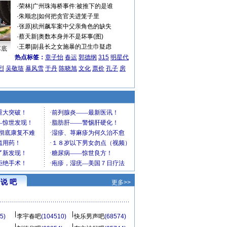
·
荣林
|
广州珠海桥事件:被推下的是谁
·
朱顺忠
|
如何把贪官关进笼子里
·
张原
|
杭州飙车案中父亲角色的缺失
·
蔡天新
|
奥数本身并不是坏事(图)
·
王攀
|
副县长之女施暴的卫生巾疑虑
车底
热点标签：
章子怡
春运
郭德纲
315
明星代
烈
吴敬琏
暴风雪
于丹
陈晓旭
文化
票价
孔子
房
说 吧
更多>>
5)
李宇春吧
(104510)
快乐男声吧
(68574)