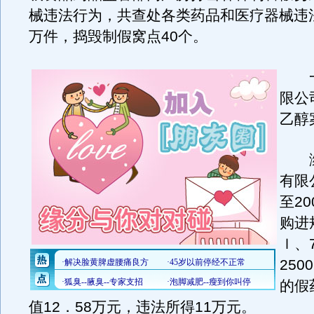
械违法行为，共查处各类药品和医疗器械违法
万件，捣毁制假窝点40个。
一
限公
乙醇
潍
有限
至2
购进
ｌ、
250
的假
值12．58万元，违法所得11万元。