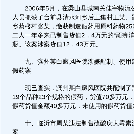
2006年5月，在梁山县城南关佳宇物流
人员抓获了台前县清水河乡后王集村王某、
乡蔡楼村张某，缴获制造假药用原料药物250
二人一年多来已制售货值2．4万元的“顽痹消胶
瓶。该案涉案货值12．43万元。
九、滨州某白癜风医院涉嫌配制、使用
假药案
现已查实，滨州某白癜风医院共配制了
19个品种23个规格的假药，货值70多万元
假药货值金额40多万元，未使用的假药货值
十、临沂市周某违法制售硫酸庆大霉素
案