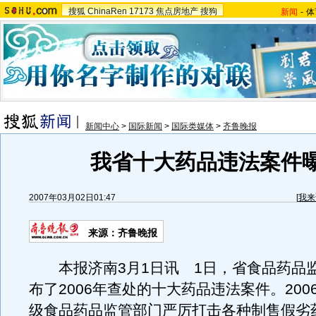
搜狐
ChinaRen
17173
焦点房地产
搜狗
新闻
-
体
新闻中心
>
国际新闻
>
国际类媒体
>
齐鲁晚报
我省十大药品违法案件
2007年03月02日01:47
[
我来
来源：齐鲁晚报
本报济南3月1日讯 1日，省食品药品
布了2006年查处的十大药品违法案件。200
级食品药品监管部门严厉打击各种制售假劣