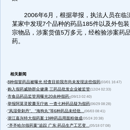
2006年6月，根据举报，执法人员在临
某家中发现7个品种的药品185件以及外包
宗物品，涉案货值5万多元，经检验涉案药
药。
相关新闻
·
8种假冒药品被曝光 经查目前我市尚未发现这些假药
(03/01 16:47)
·
购入假药威胁群众健康,三药品批发企业被监管
(12/24 02:33)
·
市食品药品监管局曝光20余种假药-
(09/13 02:40)
·
举报阿莫灵胶囊无疗效 一查七种药品疑为假药
(06/29 08:28)
·
“风湿骨刺丹”、“海狗丸”等6种药品未经批...
(06/03 08:41)
·
浙江嘉兴特大假药案:19种药品用面粉做成
(05/24 20:38)
·
“齐齐哈尔假药案”追踪 广东:药品生产工艺变...
(05/18 07:08)