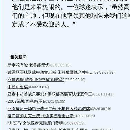
他们是来看热闹的。一位球迷表示，“虽然
们的主帅，但现在他率领其他球队来我们这
定成了不受欢迎的人。”
相关新闻
·
新申花有险 老鲁能无忧
(03/03 05:15)
·
戴秀丽买球队成中超女老板 朱骏狠砸钱合并申...
(03/03 03:23)
·
齐鲁晚报:谁是那个中超“倒霉蛋”
(03/02 09:40)
·
中超斗兽棋
(03/02 03:07)
·
亚泰中超首战只要1分 俱乐部高层否认保五争三
(03/01 11:41)
·
2007绿城赛程表(图)
(03/01 05:35)
·
亚泰最后一场热身战平广药 王栋攻入精彩进球
(02/26 09:19)
·
厦门蓝狮力克重庆 大连实德阻击亚泰
(07/17 09:36)
·
“升班马”之战亚泰完胜厦门蓝狮
(04/09 09:23)