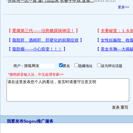
·
升班马一忧一喜:厦门负山东,长春平申花 亚泰...
(03/13 10:21)
更多>>
用户：
匿名
隐藏地址
设为辩论话题
*搜狗拼音输入法，中文处理专家>>
我要发布
Sogou推广服务