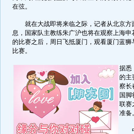
在弦。
就在大战即将来临之际，记者从北京方
息，国家队主教练朱广沪也将在观察上海申
的比赛之后，周日飞抵厦门，观看厦门蓝狮
比赛。
据悉
的主
察长
国脚
联赛
准备
中