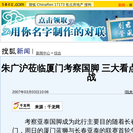
搜狐
ChinaRen
17173
焦点房地产
搜狗
新闻
-
体
新闻中心
>
综合
朱广沪莅临厦门考察国脚 三大看
战
2007年03月03日10:06
[
我来
来源：千龙网
考察亚泰国脚成为此行主要目的随着长
门，周日的厦门蓝狮与长春亚泰的联赛首轮